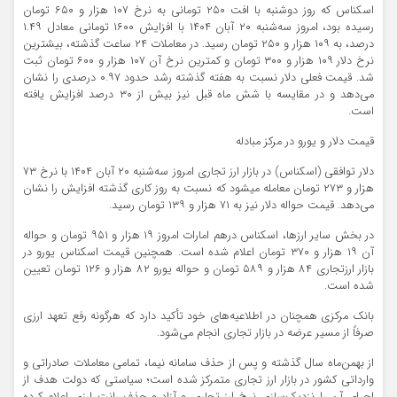
اسکناس که روز دوشنبه با افت ۲۵۰ تومانی به نرخ ۱۰۷ هزار و ۶۵۰ تومان
رسیده بود، امروز سه‌شنبه ۲۰ آبان ۱۴۰۴ با افزایش ۱۶۰۰ تومانی معادل ۱.۴۹
درصد، به ۱۰۹ هزار و ۲۵۰ تومان رسید. در معاملات ۲۴ ساعت گذشته، بیشترین
نرخ دلار ۱۰۹ هزار و ۳۰۰ تومان و کمترین نرخ آن ۱۰۷ هزار و ۶۰۰ تومان ثبت
شد. قیمت فعلی دلار نسبت به هفته گذشته رشد حدود ۰.۹۷ درصدی را نشان
می‌دهد و در مقایسه با شش ماه قبل نیز بیش از ۳۰ درصد افزایش یافته
است.
قیمت دلار و یورو در مرکز مبادله
دلار توافقی (اسکناس) در بازار ارز تجاری امروز سه‌شنبه ۲۰ آبان ۱۴۰۴ با نرخ ۷۳
هزار و ۲۷۳ تومان معامله میشود که نسبت به روز کاری گذشته افزایش را نشان
می‌دهد. قیمت حواله دلار نیز به ۷۱ هزار و ۱۳۹ تومان رسید.
در بخش سایر ارزها، اسکناس درهم امارات امروز ۱۹ هزار و ۹۵۱ تومان و حواله
آن ۱۹ هزار و ۳۷۰ تومان اعلام شده است. همچنین قیمت اسکناس یورو در
بازار ارزتجاری ۸۴ هزار و ۵۸۹ تومان و حواله یورو ۸۲ هزار و ۱۲۶ تومان تعیین
شده است.
بانک مرکزی همچنان در اطلاعیه‌های خود تأکید دارد که هرگونه رفع تعهد ارزی
صرفاً از مسیر عرضه در بازار تجاری انجام می‌شود.
از بهمن‌ماه سال گذشته و پس از حذف سامانه نیما، تمامی معاملات صادراتی و
وارداتی کشور در بازار ارز تجاری متمرکز شده است؛ سیاستی که دولت هدف از
اجرای آن را نزدیک‌سازی نرخ ارز تجاری و آزاد و حذف رانت ارزی اعلام کرده