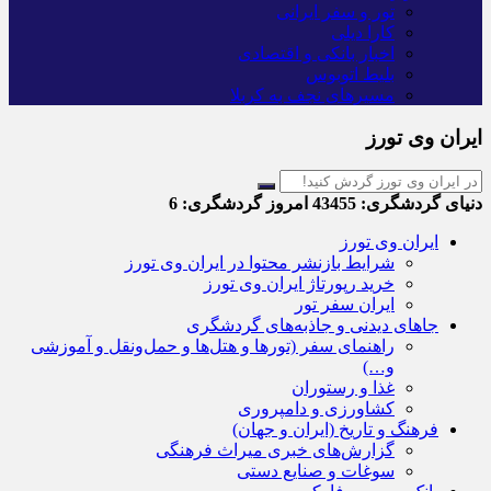
تور و سفر ایرانی
کارا دیلی
اخبار بانکی و اقتصادی
بلیط اتوبوس
مسیرهای نجف به کربلا
ایران وی تورز
دنیای گردشگری:
43455
امروز گردشگری:
6
ایران وی تورز
شرایط بازنشر محتوا در ایران وی تورز
خرید رپورتاژ ایران وی تورز
ایران سفر تور
جاهای دیدنی و جاذبه‌های گردشگری
راهنمای سفر (تورها و هتل‌ها و حمل‌و‌نقل و آموزشی
و…)
غذا و رستوران
کشاورزی و دامپروری
فرهنگ و تاریخ (ایران و جهان)
گزارش‌های خبری میراث فرهنگی
سوغات و صنایع دستی