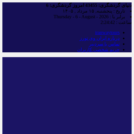
دنیای گردشگری:
43455
امروز گردشگری:
6
تاریخ : پنجشنبه, ۱۵ مرداد , ۱۴۰۵
برابر با : Thursday - 6 - August - 2026
ساعت :
2:24:42
iranwaytours
درباره ایران وی تورز
تماس با سردبیر
حریم شخصی کاربران