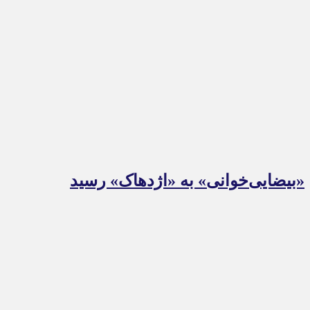
«بیضایی‌خوانی» به «اژدهاک» رسید