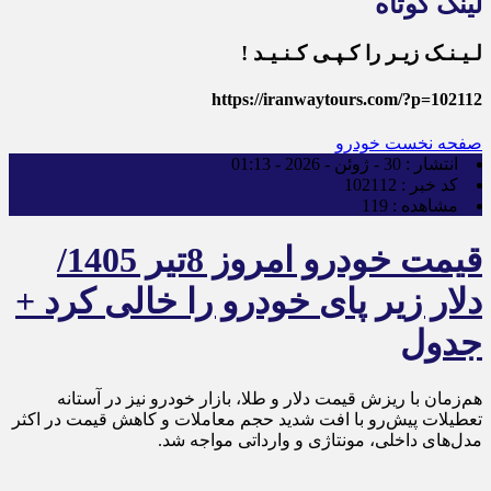
لینک کوتاه
لـیـنـک زیـر را کـپـی کـنـیـد !
https://iranwaytours.com/?p=102112
صفحه نخست
خودرو
انتشار :
30 - ژوئن - 2026 - 01:13
کد خبر :
102112
مشاهده :
119
قیمت خودرو امروز 8تیر 1405/
دلار زیر پای خودرو را خالی کرد +
جدول
هم‌زمان با ریزش قیمت دلار و طلا، بازار خودرو نیز در آستانه
تعطیلات پیش‌رو با افت شدید حجم معاملات و کاهش قیمت در اکثر
مدل‌های داخلی، مونتاژی و وارداتی مواجه شد.