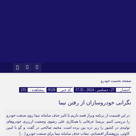
اینستاگرام
تلگرام
صفحه نخست
خودرو
انتشار :
27 - دسامبر - 2024 - 17:35
کد خبر :
9529
مشاهده :
235
نگرانی خودروسازان از رفتن نیما
در این قسمت از برنامه ویراژ قصد داریم تا تاثیر حذف سامانه نیما روی صنعت خودرو
را بررسی کنیم. پریسا عرفانی با همکاری علی رضوی وضعیت ارزبری خودروهای
تولیدی در کشور را زیر ذره بین برده است. محمد صالحی در گفت و گو با امین
کاوئی، پژوهشگر اقتصادی، تبعات حذف سامانه نیما برای صنعت خودرو […]