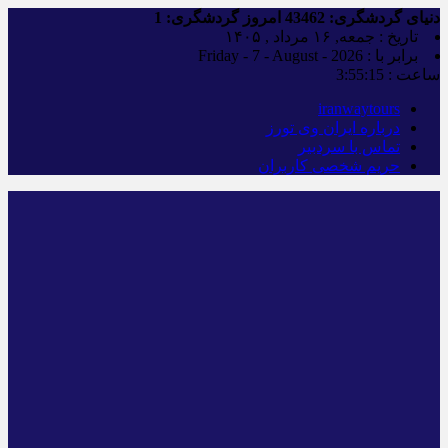
دنیای گردشگری:
43462
امروز گردشگری:
1
تاریخ : جمعه, ۱۶ مرداد , ۱۴۰۵
برابر با : Friday - 7 - August - 2026
ساعت :
3:55:16
iranwaytours
درباره ایران وی تورز
تماس با سردبیر
حریم شخصی کاربران