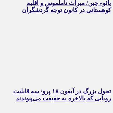
یائو» چین/ میراث ناملموس و اقلیم
کوهستانی در کانون توجه گردشگران
تحول بزرگ در آیفون ۱۸ پرو/ سه قابلیت
رویایی که بالاخره به حقیقت می‌پیوندند