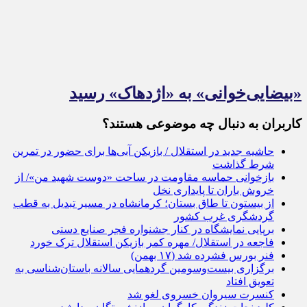
«بیضایی‌خوانی» به «اژدهاک» رسید
کاربران به دنبال چه موضوعی هستند؟
حاشیه جدید در استقلال / بازیکن آبی‌ها برای حضور در تمرین
شرط گذاشت
بازخوانی حماسه مقاومت در ساحت «دوست شهید من»/ از
خروش باران تا پایداری نخل
از بیستون تا طاق بستان؛ کرمانشاه در مسیر تبدیل به قطب
گردشگری غرب کشور
برپایی نمایشگاه در کنار جشنواره فجر صنایع دستی
فاجعه در استقلال/ مهره کمر بازیکن استقلال ترک خورد
فنر بورس فشرده شد (۱۷ بهمن)
برگزاری بیست‌وسومین گردهم­ایی سالانه باستان­‌شناسی به
تعویق افتاد
کنسرت‌ سیروان خسروی لغو شد