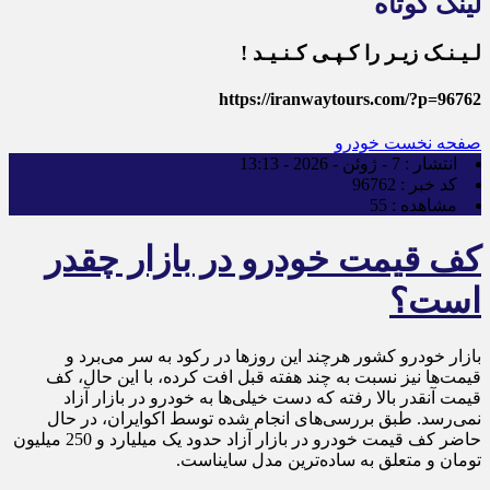
لینک کوتاه
لـیـنـک زیـر را کـپـی کـنـیـد !
https://iranwaytours.com/?p=96762
صفحه نخست
خودرو
انتشار :
7 - ژوئن - 2026 - 13:13
کد خبر :
96762
مشاهده :
55
کف قیمت خودرو در بازار چقدر
است؟
بازار خودرو کشور هرچند این روزها در رکود به سر می‌برد و
قیمت‌ها نیز نسبت به چند هفته قبل افت کرده، با این حال، کف
قیمت آنقدر بالا رفته که دست خیلی‌ها به خودرو در بازار آزاد
نمی‌رسد. طبق بررسی‌های انجام شده توسط اکوایران، در حال
حاضر کف قیمت خودرو در بازار آزاد حدود یک میلیارد و 250 میلیون
تومان و متعلق به ساده‌ترین مدل سایناست.