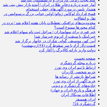
کلید نجات زندگی کارگران و بازنشستگان پیدا شد
آمار جدید درباره ذخایر طلا در ایران | آینده بازار پیش بینی شد
هشدار پلیس درمورد آگهی‌های جعلی استخدام
فسخ قرارداد لوکاس ژوائو/ اولین جدایی بزرگ پرسپولیس در
نقل و انتقالات
محدودیت‌های ترافیکی تعطیلات پایان هفته اعلام شد / تردد در
کدام محورها ممنوع است؟
خبر فوری برای سهامداران | مراحل ثبت نام سهام اعلام شد
چین‌لینک با سبقت از اتریوم خبرساز شد!
آیین کهن موسیقی گواتی مَکران در چابهار برگزار شد
قیمت دلار آزاد با سر سقوط کرد (۲۸ اردیبهشت)
دولت واریز یارانه کالابرگ را آغاز کرد
صفحه نخست
درباره مجله گردشگری
ارتباط با تیم ایران وی تورز
حریم شخصی کاربران
شرایط بازنشر از رسانه ها
خرید آگهی از ایران وی تورز
جاذبه‌های گردشگری و دیدنی
فرهنگ و تاریخ (ایران و جهان)
اطلاعات مدیکال ایران
ایران همسفر
گردشگری 724