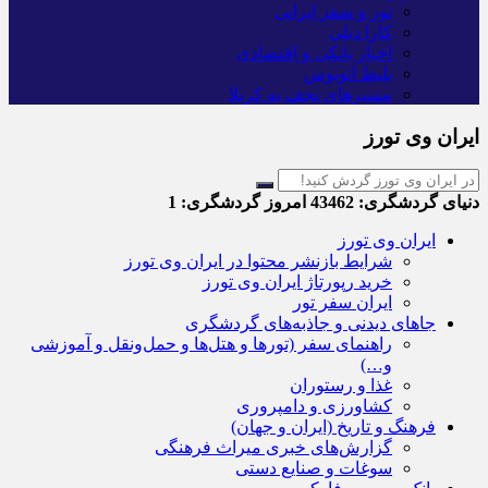
تور و سفر ایرانی
کارا دیلی
اخبار بانکی و اقتصادی
بلیط اتوبوس
مسیرهای نجف به کربلا
ایران وی تورز
دنیای گردشگری:
43462
امروز گردشگری:
1
ایران وی تورز
شرایط بازنشر محتوا در ایران وی تورز
خرید رپورتاژ ایران وی تورز
ایران سفر تور
جاهای دیدنی و جاذبه‌های گردشگری
راهنمای سفر (تورها و هتل‌ها و حمل‌و‌نقل و آموزشی
و…)
غذا و رستوران
کشاورزی و دامپروری
فرهنگ و تاریخ (ایران و جهان)
گزارش‌های خبری میراث فرهنگی
سوغات و صنایع دستی