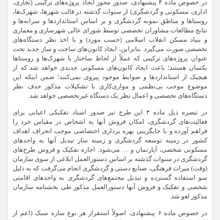
در خصوص
ماده ۴ پیشنهادی، صدور مجوز ایجاد پروژه‌های ترکیبی (تجاری،
اداری، مسکونی و گردشگری) از سنوات گذشته در قالب شهرها، شهرک‌ها،
روستاها و مناطق نمونه گردشگری و
بر اساس
استانداردها و سرانه‌ها و
نتایج مطالعات مشاوران تخصصی توسط شورای عالی شهرسازی و معماری
و بنیاد مسکن انقلاب اسلامی (حسب مورد) و با اخذ نظر دستگاه‌های
تخصصی صورت می‌گیرد. بنابراین، ایجاد کانون‌های ساخت و
ساز
جدید تحت
عنوان پروژه‌های ترکیبی که عملاً از لحاظ ساختار با شهرک‌ها و روستاها
یکسان هستند؛ باعث ایجاد کانون‌های مسکونی جدیدی خواهد شد که از
هیچیک از استانداردها و ضوابط موجود پیروی نمی‌کنند؛ ضمن اینکه این
موضوع موجب بی‌نظمی و موازی‌کاری با تشکیلات مذکور حذف نظر
دستگاه‌های تخصصی و اعمال نظر یک دستگاه غیرتخصصی خواهد شد.
در تبصره ذیل ماده ۴ این طرح نیز صدور اسناد تفکیکی اعیانی برای
فعالیت‌های گردشگری، امکان فروش آنها به اشخاص در مقیاس خرد را
فراهم آورده و با
جایگزینی
بهره برداری اختصاصی موجب انحراف اهداف
کشور در زمینه توسعه گردشگری و زمینه ساز تبدیل آنها به واحدهای
مسکونی شخصی، آپارتمان و … می‌شود. اجازه
تفکیک
و فروش طرح‌های
گردشگری در سنوات گذشته
بر اساس
دستورالعمل ابلاغی از سوی سازمان
(وقت) میراث فرهنگی، صنایع دستی و گردشگری انجام می‌گرفت که به دلیل
سو استفاده گسترده و تبدیل مجتمع‌های گردشگری به واحدهای اقامتی
شخصی و
تفکیک
و فروش آنها دستورالعمل مذکور طی بخشنامه سازمان
مذکور لغو شد.
در خصوص
ماده ۶ پیشنهادی، اصولاً استقرار هر نوع سازه سبک (اعم از