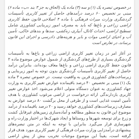
در خصوص
تبصره یک (۱) و سه (۳) ماده یک (الحاق به جز ۳ بند «ب» ماده ۶)
مبنی بر تخصیص ۶۰ درصد
درآمدهای
حاصل از تغییر کاربری تأسیسات
گردشگری وزارت میراث فرهنگی با ماده ۴ اصلاحی قانون حفظ کاربری
اراضی زراعی و باغ‌ها که باید به
مصرف
امور زیربنایی کشاورزی شامل
تسطیح اراضی، احداث کانال، آبیاری، زه‌کشی، سدها و بندهای خاکی، تأمین
آب و احیای اراضی
موات
و بایر و هزینه‌های دادرسی و اجرای این قانون
برساند، در تعارض است
در آغاز امر در زمان تغییر کاربری اراضی زراعی و باغ‌ها به تأسیسات
گردشگری بسیاری از طرح‌های گردشگری از شمول عوارض موضوع ماده ۲
قانون حفظ کاربری اراضی زراعی و باغ‌ها معاف بوده‌اند، بنابراین درآمد
حاصل از تغییر کاربری تأسیسات گردشگری بدون
توجه
به امور زیربنایی و
زیرساخت‌های کشاورزی قرین به واقعیت نیست.
در خصوص
تبصره ۳ ماده
یک (۱) مبنی بر تخصیص ۴۰ درصد باقیمانده عوارض تغییر کاربری به وزارت
جهاد کشاورزی به عنوان دستگاه متولی اعلام می‌شود. اخذ عوارض تغییر
کاربری بازدارندگی ارائه درخواست در اراضی مرغوب کشاورزی با هدف
تأمین امنیت غذایی است و از طرفی از
محل
برگشت ۸۰ درصد عوارض به
مصارف زیرساخت‌های کشاورزی خواهد رسید و ۲۰ درصد باقیمانده از درآمد
موضوع این قانون
به منظور
مطالعه و آماده‌سازی زمین‌های غیرقابل کشت
و
زرع
برای توسعه شهرها و روستاها و ایجاد شهرک‌ها در اختیار وزارت راه و
شهرسازی قرار می‌گیرد. بنابراین با
توجه
به اینکه در متن تبصره‌های
پیشنهادی درآمدزایی وزارت میراث فرهنگی از تغییر کاربری مورد هدف قرار
گرفته است، یقیناً این موضوع موجبات تخریب بیش از پیش اراضی