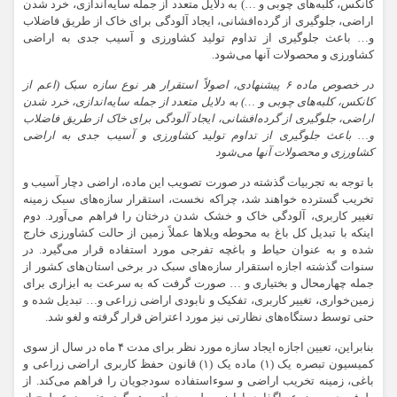
کانکس، کلبه‌های چوبی و …) به دلایل متعدد از جمله سایه‌اندازی، خرد شدن
اراضی، جلوگیری از گرده‌افشانی، ایجاد آلودگی برای خاک از طریق فاضلاب
و… باعث جلوگیری از تداوم تولید کشاورزی و آسیب جدی به اراضی
کشاورزی و محصولات آنها می‌شود.
در خصوص
ماده ۶ پیشنهادی، اصولاً استقرار هر نوع سازه سبک (اعم از
کانکس، کلبه‌های چوبی و …) به دلایل متعدد از جمله سایه‌اندازی، خرد شدن
اراضی، جلوگیری از گرده‌افشانی، ایجاد آلودگی برای خاک از طریق فاضلاب
و… باعث جلوگیری از تداوم تولید کشاورزی و آسیب جدی به اراضی
کشاورزی و محصولات آنها می‌شود
با
توجه
به تجربیات گذشته در صورت تصویب این ماده، اراضی دچار آسیب و
تخریب گسترده خواهند شد، چراکه نخست، استقرار سازه‌های سبک زمینه
تغییر کاربری، آلودگی خاک و خشک شدن درختان را فراهم می‌آورد. دوم
اینکه با تبدیل کل باغ به محوطه ویلاها عملاً زمین از حالت کشاورزی خارج
شده و به عنوان حیاط و باغچه تفرجی مورد استفاده قرار می‌گیرد. در
سنوات گذشته اجازه استقرار سازه‌های سبک در برخی استان‌های کشور از
جمله چهارمحال و بختیاری و … صورت گرفت که
به سرعت
به ابزاری برای
زمین‌خواری، تغییر کاربری،
تفکیک
و نابودی اراضی زراعی و… تبدیل شده و
حتی توسط دستگاه‌های نظارتی نیز مورد اعتراض قرار گرفته و لغو شد.
بنابراین، تعیین اجازه ایجاد سازه مورد نظر برای مدت ۴ ماه در سال از سوی
کمیسیون تبصره یک (۱) ماده یک (۱) قانون حفظ کاربری اراضی زراعی و
باغی، زمینه تخریب اراضی و سوءاستفاده سودجویان را فراهم می‌کند. از