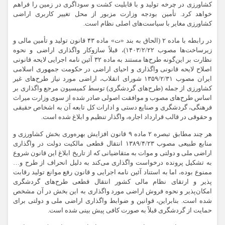
کشاورزی در چرخه تولید و
با قابلیت
کشت و سوداگری در زمین را فراهم
خواهد کرد. تأمین بودجه وزارت مزبور از محل تغییر کاربری اراضی
کشاورزی مغایر با سیاست‌های اصلی نظام است.
در رابطه با
ماده ۲ (الحاق به بند «ت» ماده ۴۳ قانون تولید و تأمین مالی و
زیرساخت‌ها مصوب ۱۴۰۳/۲/۲۲)، قبلاً سازوکار واگذاری اراضی و نحوه
نظارت بر این‌گونه طرح‌ها مستند به ماده ۳۲ آئین نامه اجرایی لایحه قانونی
اصلاح لایحه قانونی واگذاری و احیای اراضی در حکومت جمهوری اسلامی
ایران مصوب ۱۳۵۹/۲/۳۱ شورای انقلاب، اراضی مورد نیاز طرح‌های غیر
کشاورزی از جمله (طرح‌های گردشگری) توسط کمیسیون مرجع واگذاری
بر
اساس
طرح‌های مصوب و موافقت اصولی صادر شده از سوی وزارت میراث
فرهنگی، گردشگری و صنایع دستی و ادارات کل تابعه آن به اشخاص حقیقی
و حقوقی در قالب قرارداد اجاره، واگذار تنظیم و ابلاغ شده است.
هر چند مطابق تبصره ۲ ماده ‎٩‏ قانون افزایش بهره‌وری بخش کشاورزی و
منابع طبیعی مصوب ۱۳۸۹/۴/۲۳ انتقال قطعی مالکیت دولت در واگذاری
اراضی ملی و دولتی و
موات
به متقاضیانی که از تاریخ ابلاغ این قانون شروع
به تشکیل پرونده درخواست واگذاری می‌کند به دلیل انحراف از طرح و…
ممنوع بوده، اما به استناد آئین نامه اجرایی و قانون رفع موانع
تولید رقابت
پذیر و ارتقای نظام مالی کشور انتقال قطعی طرح‌های گردشگری
امکان‌پذیر و نحوه فروش اراضی مورد واگذاری به این بخش در آن مشخص
شده است. بنابراین، قوانین و ضوابط واگذاری اراضی ملی و دولتی برای
حمایت از گردشگری قبلاً به صورت کافی پیش بینی شده است.