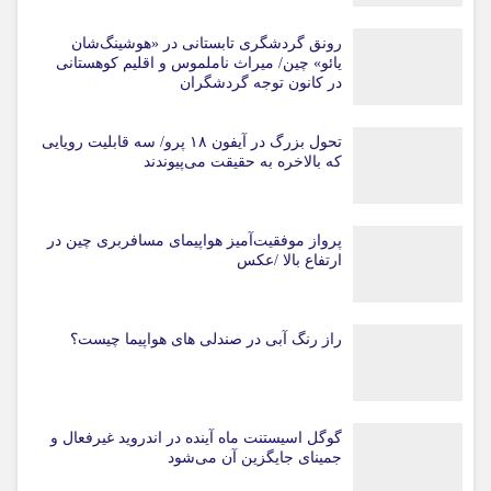
رونق گردشگری تابستانی در «هوشینگ‌شان
یائو» چین/ میراث ناملموس و اقلیم کوهستانی
در کانون توجه گردشگران
تحول بزرگ در آیفون ۱۸ پرو/ سه قابلیت رویایی
که بالاخره به حقیقت می‌پیوندند
پرواز موفقیت‌آمیز هواپیمای مسافربری چین در
ارتفاع بالا /عکس
راز رنگ آبی در صندلی های هواپیما چیست؟
گوگل اسیستنت ماه آینده در اندروید غیرفعال و
جمینای جایگزین آن می‌شود