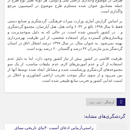
طرفی در موضوع واگذاری اراضی ملی و دولتی، هر گونه تغییر نوع طرح از
جمله مصادیق عنوان شده مستلزم طرح موضوع در کمیسیون مرجع
واگذاری است.
بر اساس
گزارش آماری وزارت میراث فرهنگی، گردشگری و صنایع دستی
فقط
تا سال ۱۳۹۸ بالغ بر
۶۰۳۲
واحد هتل، هتل آپارتمان، مجتمع گردشگری
و… در کشور تأسیس شده است، در حالی که به دلیل سوءمدیریت و
ویلاسازی‌های گسترده برای استفاده شخصی، از این ظرفیت بهره‌برداری
بهینه نمی‌شود. به عنوان مثال، در سال ۱۳۹۷ درصد
اشغال
اتاق در استان
گردشگر پذیر مازندران ۴۲ درصد و گلستان ۲۰ درصد بوده است.
ظرفیت اقامتی در کشور بیش از نیاز کشور وجود دارد، اما به دلیل عدم
استفاده از آن و عدم آموزش‌های لازم، عدم تبلیغات مناسب، از یک سو
مجموعه‌های گردشگری ورشکست شده و مشاغل
ایجاد شده
توسط آنها از
بین می‌رود و از سوی دیگر موجب تخریب اراضی کشاورزی و اخلال در
امنیت غذایی کشور و تخریب منابع طبیعی شده است.
ارسال :
مهر نیوز
گردشگری‌های مشابه:
راستی‌آزمایی ادعای آسیب۴۰بنای تاریخی،مبنای