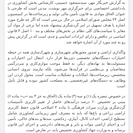
به گزارش خبرنگار مهر، سیدمسعود حسینی، کارشناس بخش کشاورزی در
یادداشتی اختصاصی برای خبرگزاری
مهر
نوشت،
مدتی است
که طرحی با
عنوان الحاق موادی به قانون تأمین مالی تولید و زیرساخت‌ها در کمیسیون
اصل ۴۴ مجلس شورای اسلامی در حال بررسی است که
اگر چه
طرح مورد
اشاره با هدف تسهیل در امر گردشگری پیشنهاد شده اما برخی از مواد آن
مغایر با سیاست‌های کلی نظام در بخش‌های
مختلف
و بند ۱۰ اصل ۳ قانون
اساسی در تناقض و دارای ایرادات اساسی و جدی است که در گزارش پیش
رو به چند مورد از آن اشاره خواهد شد.
واگذاری اراضی و صدور مجوزهای شهرسازی و شهرک‌سازی همه در حیطه
اختیارات دستگاه‌های تخصصی ذی‌ربط قرار دارد. انتقال این اختیارات و
مسئولیت‌ها به نهادهای دیگر، نه
فقط
موجب موازی‌کاری و سردرگمی
متقاضیان و بی‌نظمی در فرآیندها می‌شود، بلکه نیازمند نیروی انسانی
متخصص، زیرساخت‌ها، امکانات و تشکیلات مناسب است. محول کردن این
وظایف
به دستگاه‌های غیرتخصصی به مصلحت کشور نبوده و قابل تأمل
است‌.
در خصوص
تبصره یک (۱) و سه (۳) ماده یک (الحاق به جز ۳ بند «ب» ماده ۶)
مبنی بر تخصیص ۶۰ درصد
درآمدهای
حاصل از تغییر کاربری تأسیسات
گردشگری وزارت میراث فرهنگی با ماده ۴ اصلاحی قانون حفظ کاربری
اراضی زراعی و باغ‌ها که باید به
مصرف
امور زیربنایی کشاورزی شامل
تسطیح اراضی، احداث کانال، آبیاری، زه‌کشی، سدها و بندهای خاکی، تأمین
آب و احیای اراضی
موات
و بایر و هزینه‌های دادرسی و اجرای این قانون
برساند و به وزارت جهاد کشاورزی تخصیص یابد، در تعارض است.