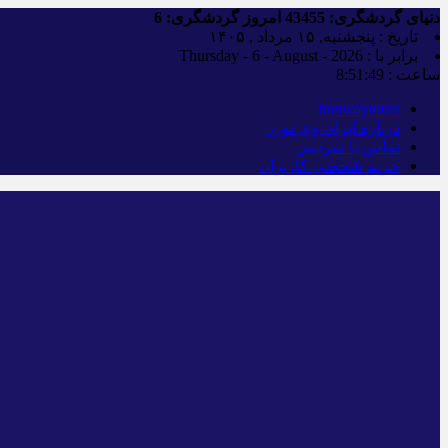
دنیای گردشگری:
43455
امروز گردشگری:
6
تاریخ : پنجشنبه, ۱۵ مرداد , ۱۴۰۵
برابر با : Thursday - 6 - August - 2026
ساعت :
8:51:49
iranwaytours
درباره ایران وی تورز
تماس با سردبیر
حریم شخصی کاربران