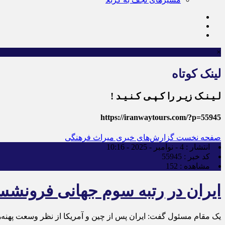
×
لینک کوتاه
لـیـنـک زیـر را کـپـی کـنـیـد !
https://iranwaytours.com/?p=55945
صفحه نخست
گزارش‌های خبری میراث فرهنگی
انتشار :
4 - نوامبر - 2025 - 10:16
کد خبر :
55945
مشاهده :
152
ایران در رتبه سوم جهانی فرونشست
یک مقام مسئول گفت: ایران پس از چین و آمریکا از نظر وسعت پهنه‌ه