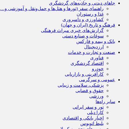
جاهای دیدنی و جاذبه‌های گردشگری
راهنمای سفر (تورها و هتل‌ها و حمل‌و‌نقل و آموزشی و…)
غذا و رستوران
کشاورزی و دامپروری
فرهنگ و تاریخ (ایران و جهان)
گزارش‌های خبری میراث فرهنگی
سوغات و صنایع دستی
بانک و بیمه و فارکس
ارزدیجیتال
صنعت و تجارت و خدمات
فناوری
اقتصاد گردشگری
خودرو
کارآفرینی و بازاریابی
عمومی و سرگرمی
پزشکی، سلامت و زیبایی
حقوق و قضایی
ورزشی
سایر راه‌ها
تور و سفر ایرانی
کارا دیلی
اخبار بانکی و اقتصادی
بلیط اتوبوس
مسیرهای نجف به کربلا