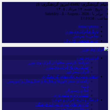
دنیای گردشگری:
43492
امروز گردشگری:
21
تاریخ : شنبه, ۱۷ مرداد , ۱۴۰۵
برابر با : Saturday - 8 - August - 2026
ساعت :
17:10:59
iranwaytours
درباره ایران وی تورز
تماس با سردبیر
حریم شخصی کاربران
ایران وی تورز
شرایط بازنشر محتوا در ایران وی تورز
خرید رپورتاژ ایران وی تورز
ایران سفر تور
جاهای دیدنی و جاذبه‌های گردشگری
راهنمای سفر (تورها و هتل‌ها و حمل‌و‌نقل و آموزشی
و…)
غذا و رستوران
کشاورزی و دامپروری
فرهنگ و تاریخ (ایران و جهان)
گزارش‌های خبری میراث فرهنگی
سوغات و صنایع دستی