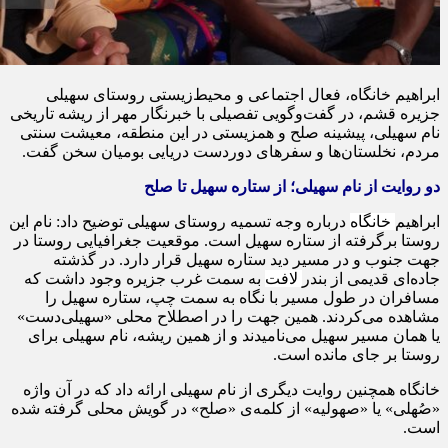
ابراهیم
خانگاه
، فعال اجتماعی و محیط‌زیستی روستای سهیلی
جزیره قشم، در گفت‌وگویی تفصیلی با خبرنگار مهر از ریشه تاریخی
نام سهیلی، پیشینه صلح و همزیستی در این منطقه، معیشت سنتی
مردم، نخلستان‌ها و سفرهای دوردست دریایی بومیان سخن گفت.
دو روایت از نام سهیلی؛ از ستاره سهیل تا صلح
ابراهیم
خانگاه
درباره وجه تسمیه روستای سهیلی توضیح داد: نام این
روستا برگرفته از ستاره سهیل است. موقعیت جغرافیایی روستا در
جهت جنوب و در مسیر دید ستاره سهیل قرار دارد. در گذشته
جاده‌ای قدیمی از بندر
لافت
به سمت غرب جزیره وجود داشت که
مسافران در طول مسیر با نگاه به سمت چپ، ستاره سهیل را
مشاهده می‌کردند. همین جهت را در اصطلاح محلی «سهیلی‌دست»
یا همان مسیر سهیل می‌نامیدند و از همین ریشه، نام سهیلی برای
روستا بر جای مانده است.
خانگاه
همچنین روایت دیگری از نام سهیلی ارائه داد که در آن واژه
«
صُهلی
» یا «
صهولیه
» از کلمه‌ی «صلح» در گویش محلی گرفته شده
است.