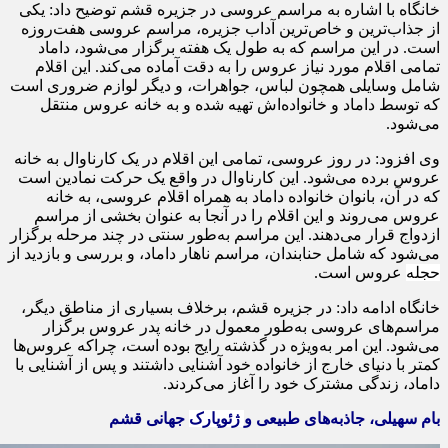
خانگاه
با اشاره به مراسم عروسی در جزیره قشم توضیح داد: یکی
از
جذاب‌ترین
و خاص‌ترین آداب جزیره، مراسم عروسی هفت‌روزه
است. در این مراسم که به طول یک هفته برگزار می‌شود، داماد
تمامی اقلام مورد نیاز عروس را به دقت آماده می‌کند. این اقلام
شامل وسایلی همچون لباس، جواهرات، و دیگر لوازم ضروری است
که توسط داماد و خانواده‌اش تهیه شده و به خانه عروس منتقل
می‌شود.
وی افزود: در روز عروسی، تمامی این اقلام در یک کارناوال به خانه
عروس برده می‌شود. این کارناوال در واقع یک حرکت نمادین است
که در آن، بانوان خانواده داماد به همراه اقلام عروسی، به خانه
عروس می‌روند و این اقلام را در آنجا به عنوان بخشی از مراسم
ازدواج قرار می‌دهند. این مراسم به‌طور سنتی در چند مرحله برگزار
می‌شود که شامل حنابندان، مراسم ناهار داماد، و بررسی و بازدید از
حجله
عروس است.
خانگاه
ادامه داد: در جزیره قشم، برخلاف بسیاری از مناطق دیگر،
مراسم‌های عروسی به‌طور معمول در خانه پدر عروس برگزار
می‌شود. این امر به‌ویژه در گذشته رایج بوده است، چراکه عروس‌ها
کمتر با دنیای خارج از خانواده خود آشنایی داشتند و پس از آشنایی با
داماد، زندگی مشترک خود را آغاز می‌کردند.
بام سهیلی، جاذبه‌های طبیعی و
ژئوپارک
جهانی قشم