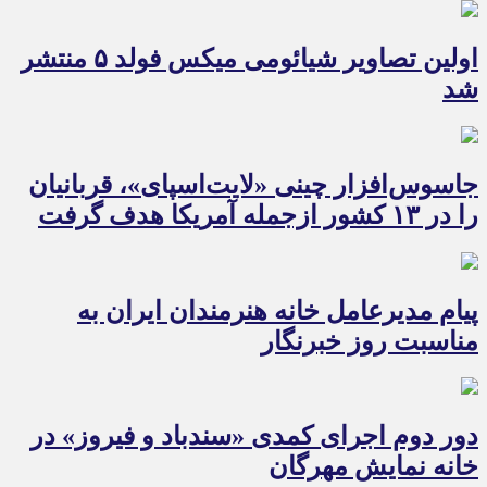
اولین تصاویر شیائومی میکس فولد ۵ منتشر
شد
جاسوس‌افزار چینی «لایت‌اسپای»، قربانیان
را در ۱۳ کشور ازجمله آمریکا هدف گرفت
پیام مدیرعامل خانه هنرمندان ایران به
مناسبت روز خبرنگار
دور دوم اجرای کمدی «سندباد و فیروز» در
خانه نمایش مهرگان