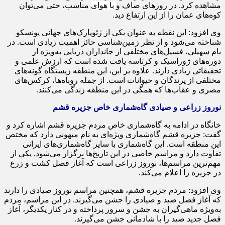
مشاهده کرد. در روزهای صاف و
با هوای
مناسب، حتی می‌توان
کوه‌های عمان را از این ارتفاع دید.
وی افزود: این نقطه به عنوان یکی از ژئوپارک‌های جهانی یونسکو
شناخته می‌شود و از نظر زمین‌شناسی حائز اهمیت زیادی است. در
بام سهیلی، فسیل‌های مختلفی از جانداران دریایی به‌ویژه از
دوره‌های ژوراسیک و کرتاسه یافت شده است که ارزش علمی و
تحقیقاتی زیادی دارند. علاوه بر این، این منطقه زیستگاه گونه‌های
مختلفی از پرندگان و حیوانات است. از جمله روباه‌ها، کرکس‌های
مصری و عقاب‌ها که همگی در این منطقه زندگی می‌کنند.
نوروز زراعی و صیادی گاه‌شماری خاص جزیره قشم
خانگاه
در ادامه به گاه‌شماری خاص مردم جزیره قشم اشاره کرد و
گفت: جزیره قشم گاه‌شماری ویژه‌ای به نام
میهونی
دارد که مختص
این منطقه است. این گاه‌شماری با سایر گاه‌شماری‌های ایرانی
تفاوت دارد و مراسم خاصی در این تاریخ‌ها برگزار می‌شود. یکی از
مهم‌ترین مراسم‌ها، نوروز زراعی است که آغاز فصل کشت و
زرع
در جزیره را اعلام می‌کند.
وی افزود: مردم جزیره قشم، همچنین مراسم نوروز صیادی را دارند
که آغاز فصل صید و صیادی را جشن می‌گیرند. در این مراسم، مردم
به‌ویژه ماهی‌گیران به جشن و سرور پرداخته و در کنار یکدیگر، آغاز
فصل جدید صید را با شادمانی جشن می‌گیرند.