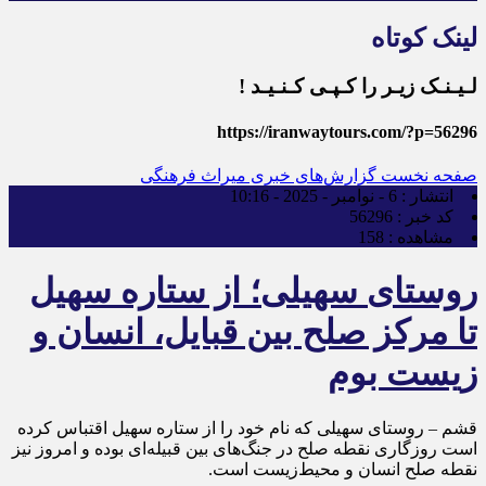
لینک کوتاه
لـیـنـک زیـر را کـپـی کـنـیـد !
https://iranwaytours.com/?p=56296
صفحه نخست
گزارش‌های خبری میراث فرهنگی
انتشار :
6 - نوامبر - 2025 - 10:16
کد خبر :
56296
مشاهده :
158
روستای سهیلی؛ از ستاره سهیل
تا مرکز صلح بین قبایل، انسان و
زیست بوم
قشم – روستای سهیلی که نام خود را از ستاره سهیل اقتباس کرده
است روزگاری نقطه صلح در جنگ‌های بین قبیله‌ای بوده و امروز نیز
نقطه صلح انسان و محیط‌زیست است.