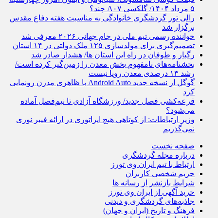
۵ مرداد ۱۴۰۴/ گلکسی A۰۷ چند؟
رالی تور گردشگری خانوادگی به مناسبت هفته دفاع مقدس
برگزار شد
خواننده رسمی تیم ملی در جام جهانی ۲۰۲۶ معرفی شد
تصمیم‌گیری برای مولدسازی ۱۲۵ ملک دولتی در ۱۴ استان
رگبار و طوفان در راه این استان ها/ هشدار صادر شد
بخشنامه‌های نامفهوم بخش معدن را زمین‌گیر کرده است/
رشد ۱۳ درصدی معدن رویا نیست
گوگل از نسخه جدید Android Auto با ظاهری مدرن رونمایی
کرد
قرعه‎‌کشی فصل جدید/ ورزشگاه آزادی تا نیم‌فصل آماده
می‌شود؟
وزیر ارتباطات: از کوتاهی هیچ‌ اپراتوری در ارائه فیبر نوری
نمی‌گذریم
صفحه نخست
درباره مجله گردشگری
ارتباط با تیم ایران وی تورز
حریم شخصی کاربران
شرایط بازنشر از رسانه ها
خرید آگهی از ایران وی تورز
جاذبه‌های گردشگری و دیدنی
فرهنگ و تاریخ (ایران و جهان)