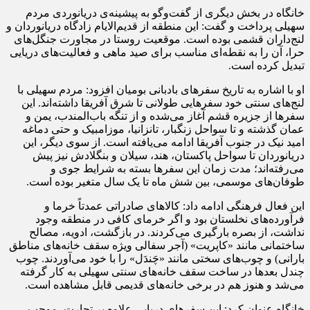
خانگاه
در بخش دیگری از گفت‌وگو به پیشینه‌ی دریانوردی مردم
سهیلی پرداخت و گفت: این منطقه از قدیم‌الایام زادگاه دریانوردان و
لنج‌داران
قشمی
بوده است. موقعیت روستا در مجاورت جنگل‌های
حرا
، آن را به نقطه‌ای مناسب برای صید ماهی و فعالیت‌های دریایی
تبدیل کرده است.
او با اشاره به تاریخ سفرهای بادبانی بومیان افزود: مردم سهیلی با
لنج‌های سنتی خود سفرهایی طولانی تا شرق آفریقا داشته‌اند. این
سفرها از جزیره قشم آغاز می‌شده و از تنگه
باب‌المندب
، یمن و
عمان گذشته و تا سواحل زنگبار، تانزانیا، موزامبیک و حتی دماغه
امید نیک در جنوب آفریقا ادامه می‌یافته است. از سوی دیگر، این
دریانوردان تا سواحل پاکستان، هند، سیلان و بنگلادش نیز پیش
می‌رفته‌اند؛ مدت زمان این سفرها بسته به شرایط جوی و
طوفان‌های موسمی، بین شش ماه تا یک سال متغیر بوده است.
این فعال فرهنگی ادامه داد: کالاهای صادراتی عمدتاً خرما و
فرآورده‌های نخلستان بود و اگر خرمای کافی در منطقه وجود
نداشت، از بصره بارگیری می‌کردند. در بازگشت، ادویه، مصالح
ساختمانی مانند «
کاپریت
» (آجر سفالی ویژه سقف خانه‌های مناطق
بارانی) و چوب‌های سختی مانند «
چَندَل
» را با خود می‌آوردند. چوب
چندل
بعدها در ساخت سقف خانه‌های سنتی سهیلی به کار گرفته
می‌شد و هنوز هم در برخی خانه‌های قدیمی قابل مشاهده است.
خانگاه
عنوان کرد: این سفرهای دریایی علاوه بر تجارت، موجب