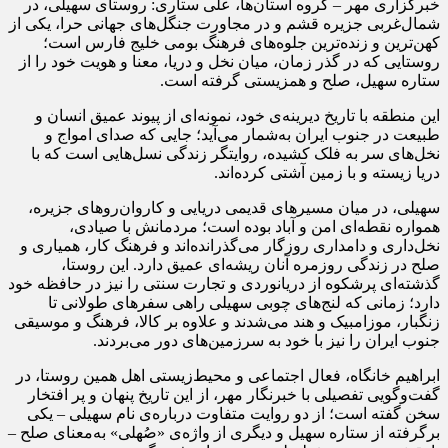
خبرگزاری مهر – گروه استان‌ها، علی ستاری: روستای سهیلی، در
شمال‌غربی جزیره قشم و در مجاورت جنگل‌های جهانی
حرا
، یکی از
کهن‌ترین و زنده‌ترین جلوه‌های فرهنگ بومی خلیج فارس است؛
روستایی که در گذر زمان، میان نخل و دریا، معنا و هویت خود را از
ستاره سهیل، صلح و همزیستی گرفته است.
این منطقه با تاریخ دیرینه‌ی خود، نمونه‌ای از پیوند عمیق انسان و
طبیعت در جنوب ایران به‌شمار می‌آید؛ جایی که صدای امواج و
نخل‌های سر به فلک کشیده، روایتگر زندگی نسل‌هایی است که با
دریا زیسته و با زمین آشتی کرده‌اند.
سهیلی، در میان مسیرهای قدیمی دریایی و کاروان‌روهای جزیره،
همواره نقطه‌ای امن و آباد بوده است؛ مردمانش با صیادی،
نخل‌داری و دامداری روزگار می‌گذرانده‌اند و فرهنگ کار، همیاری و
صلح در زندگی روزمره آنان ریشه‌ای عمیق دارد. این روستا،
گذشته‌ای پرشکوه از دریانوردی و تجارت سنتی را نیز در حافظه خود
دارد؛ زمانی که لنج‌های چوبی سهیلی راهی سفرهای طولانی تا
زنگبار، موزامبیک و هند می‌شدند و علاوه بر کالا، فرهنگ و موسیقی
جنوب ایران را نیز با خود به سرزمین‌های دور می‌بردند.
ابراهیم
خانگاه
، فعال اجتماعی و محیط‌زیستی اهل همین روستا، در
گفت‌وگویی تفصیلی با خبرنگار مهر، از این تاریخ پنهان و پر افتخار
سخن گفته است؛ از دو روایت متفاوت درباره‌ی نام سهیلی – یکی
برگرفته از ستاره سهیل و دیگری از واژه‌ی «
صُهلی
» به‌معنای صلح –