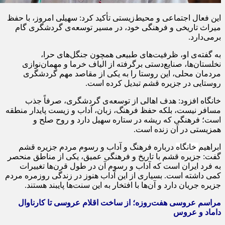
این فعال اجتماعی و محیط‌زیستی تأکید کرد: سهیلی امروز، با حفظ
میراث تاریخی و فرهنگی خود، در مسیر توسعه‌ی گردشگری گام
برمی‌دارد.
به گفته‌ی او، ظرفیت‌های طبیعی همچون جنگل‌های
حرا
،
نخلستان‌ها، صنایع‌دستی برگرفته از الیاف خرما و مهمان‌نوازی
مردمان محلی، این روستا را به یکی از مقاصد مهم گردشگری
روستایی در جزیره قشم تبدیل کرده است.
خانگاه
افزود: هدف اهالی از توسعه‌ی گردشگری، صرفاً جذب
مسافر نیست، بلکه حفظ فرهنگ، زبان، آداب و زیست پایدار منطقه
است؛ فرهنگی که ریشه در ستاره سهیل دارد و روح صلح و
همزیستی در آن زنده است.
ابراهیم
خانگاه
درباره فرهنگ و آداب و رسوم مردم جزیره قشم
گفت: جزیره قشم با تاریخ و فرهنگی عمیق، یکی از مناطق منحصر
به فرد ایران است که آداب و رسوم آن در طول قرن‌ها تغییرات
کمی داشته است. بسیاری از این آداب هنوز در زندگی روزمره مردم
جزیره جریان دارد و آن‌ها با افتخار به این سنت‌ها پایبند هستند.
مراسم عروسی هفت‌روزه؛ از ساخت اقلام عروسی تا کارناوال
داماد و عروس