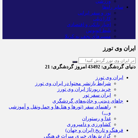
ورزشی
سایر راه‌ها
تور و سفر ایرانی
کارا دیلی
اخبار بانکی و اقتصادی
بلیط اتوبوس
مسیرهای نجف به کربلا
ایران وی تورز
دنیای گردشگری:
43492
امروز گردشگری:
21
ایران وی تورز
شرایط بازنشر محتوا در ایران وی تورز
خرید رپورتاژ ایران وی تورز
ایران سفر تور
جاهای دیدنی و جاذبه‌های گردشگری
راهنمای سفر (تورها و هتل‌ها و حمل‌و‌نقل و آموزشی
و…)
غذا و رستوران
کشاورزی و دامپروری
فرهنگ و تاریخ (ایران و جهان)
گزارش‌های خبری میراث فرهنگی