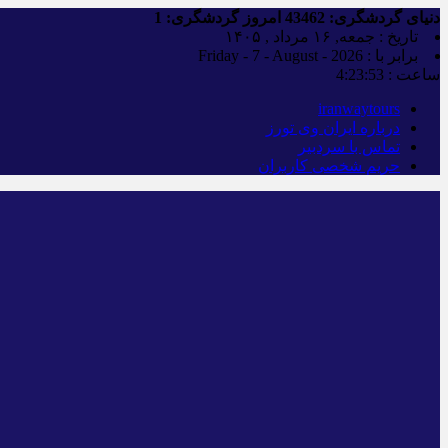
دنیای گردشگری:
43462
امروز گردشگری:
1
تاریخ : جمعه, ۱۶ مرداد , ۱۴۰۵
برابر با : Friday - 7 - August - 2026
ساعت :
4:23:54
iranwaytours
درباره ایران وی تورز
تماس با سردبیر
حریم شخصی کاربران