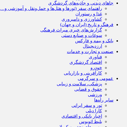
جاهای دیدنی و جاذبه‌های گردشگری
راهنمای سفر (تورها و هتل‌ها و حمل‌و‌نقل و آموزشی و…)
غذا و رستوران
کشاورزی و دامپروری
فرهنگ و تاریخ (ایران و جهان)
گزارش‌های خبری میراث فرهنگی
سوغات و صنایع دستی
بانک و بیمه و فارکس
ارزدیجیتال
صنعت و تجارت و خدمات
فناوری
اقتصاد گردشگری
خودرو
کارآفرینی و بازاریابی
عمومی و سرگرمی
پزشکی، سلامت و زیبایی
حقوق و قضایی
ورزشی
سایر راه‌ها
تور و سفر ایرانی
کارا دیلی
اخبار بانکی و اقتصادی
بلیط اتوبوس
مسیرهای نجف به کربلا