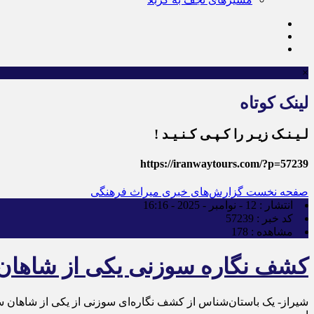
×
لینک کوتاه
لـیـنـک زیـر را کـپـی کـنـیـد !
https://iranwaytours.com/?p=57239
صفحه نخست
گزارش‌های خبری میراث فرهنگی
انتشار :
12 - نوامبر - 2025 - 16:16
کد خبر :
57239
مشاهده :
178
کشف نگاره‌ سوزنی یکی از شاها
شیراز- یک باستان‌شناس از کشف نگاره‌ای سوزنی از یکی از شاهان 