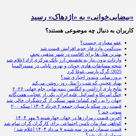
«بیضایی‌خوانی» به «اژدهاک» رسید
کاربران به دنبال چه موضوعی هستند؟
عفو معیاری چیست؟
بیت‌کوین وارد فاز جدید افزایش قیمت شد
بهترین هتل ها برای اقامت در شهر مذهبی نجف
واردات بدون نیاز به تخصیص ارز بانک مرکزی آزاد اعلام شد
نتیجه مسابقات هادی چوپان و بهروز تابانی در مسترالمپیا
2025/ گرگ پارسی غوغا کرد
بروزرسانی ویندوز اجباری شد؟
پهپاد عجیبی که شب را مثل روز روشن می‌کند
نتایج بازی آرژانتین و انگلیس نیمه نهایی جام جهانی ۲۰۲۶
جنگ آمریکا و اسرائیل علیه ایران، یکی از عجایب هفت‌گانه
جهان را به رکود کشاند/ شهر سنگی از گردشگران خالی شد
قیمت روز سکه پارسیان جمعه ۲ خرداد ۱۴۰۴ | سکه ۲۰۰
سوتی چند ؟
آخرین قیمت رمزارز‌ها در جهان چهارشنبه ۹ مهر ۱۴۰۴
کوتاهی سازمان تامین اجتماعی برای کارگران گران تمام شد
قیمت سیمان امروز سه شنبه ۷ مرداد ۱۴۰۴ اعلام شد /
سیمان ارزان شد؟