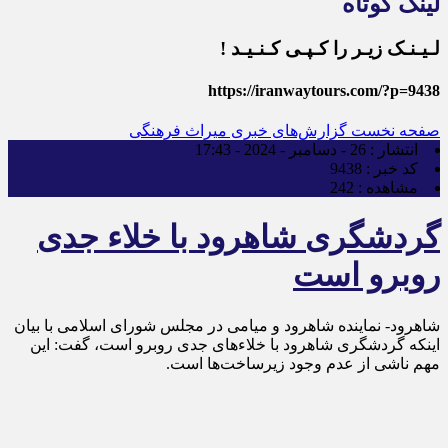
لینک کوتاه
لـیـنـک زیـر را کـپـی کـنـیـد !
https://iranwaytours.com/?p=9438
صفحه نخست
گزارش‌های خبری میراث فرهنگی
انتشار :
26 - دسامبر - 2024 - 17:43
کد خبر :
9438
مشاهده :
242
گردشگری شاهرود با خلاء جدی
روبرو است
شاهرود- نماینده شاهرود و میامی در مجلس شورای اسلامی با بیان
اینکه گردشگری شاهرود با خلاءهای جدی روبرو است، گفت: این
مهم ناشی از عدم وجود زیرساخت‌ها است.