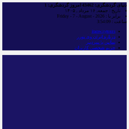
دنیای گردشگری:
43462
امروز گردشگری:
1
تاریخ : جمعه, ۱۶ مرداد , ۱۴۰۵
برابر با : Friday - 7 - August - 2026
ساعت :
3:54:10
iranwaytours
درباره ایران وی تورز
تماس با سردبیر
حریم شخصی کاربران