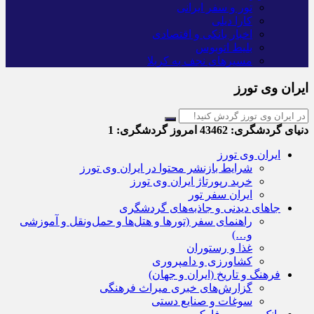
تور و سفر ایرانی
کارا دیلی
اخبار بانکی و اقتصادی
بلیط اتوبوس
مسیرهای نجف به کربلا
ایران وی تورز
دنیای گردشگری:
43462
امروز گردشگری:
1
ایران وی تورز
شرایط بازنشر محتوا در ایران وی تورز
خرید رپورتاژ ایران وی تورز
ایران سفر تور
جاهای دیدنی و جاذبه‌های گردشگری
راهنمای سفر (تورها و هتل‌ها و حمل‌و‌نقل و آموزشی
و…)
غذا و رستوران
کشاورزی و دامپروری
فرهنگ و تاریخ (ایران و جهان)
گزارش‌های خبری میراث فرهنگی
سوغات و صنایع دستی