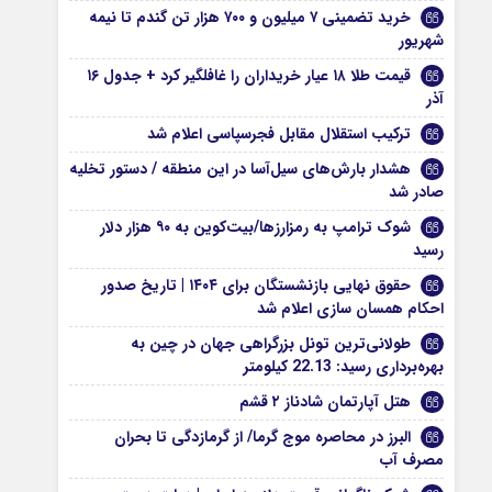
خرید تضمینی ۷ میلیون و ۷۰۰ هزار تن گندم تا نیمه
شهریور
قیمت طلا ۱۸ عیار خریداران را غافلگیر کرد + جدول ۱۶
آذر
ترکیب استقلال مقابل فجرسپاسی اعلام شد
هشدار بارش‌های سیل‌آسا در این منطقه / دستور تخلیه
صادر شد
شوک ترامپ به رمزارزها/بیت‌کوین به ۹۰ هزار دلار
رسید
حقوق نهایی بازنشستگان برای ۱۴۰۴ | تاریخ صدور
احکام همسان سازی اعلام شد
طولانی‌ترین تونل بزرگراهی جهان در چین به
بهره‌برداری رسید: 22.13 کیلومتر
هتل آپارتمان شادناز ۲ قشم
البرز در محاصره موج گرما/ از گرمازدگی تا بحران
مصرف آب