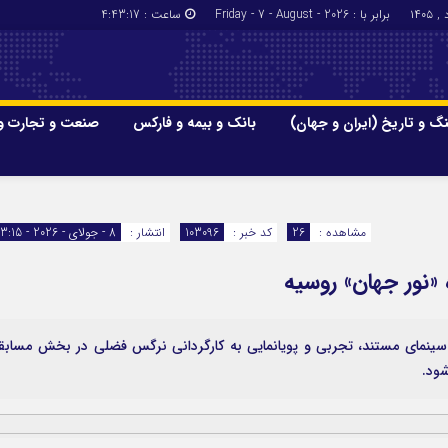
برابر با : Friday - 7 - August - 2026
ساعت :
4:43:18
گ و تاریخ (ایران و جهان)
بانک و بیمه و فارکس
صنعت و تجارت و
جاذبه‌های
فرهنگ و تاریخ (ایران و جهان)
بانک و بیمه
گزارش‌های خبری میراث فرهنگی
ارزدیجیتال
مشاهده :
26
کد خبر :
103096
انتشار :
8 - جولای - 2026 - 13:15
ا و هتل‌ها و
سوغات و صنایع دستی
 «نور جهان» روسیه
 سینمای مستند، تجربی و پویانمایی به کارگردانی نرگس فضلی در بخش مسابق
شود.