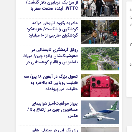
از مرز یک تریلیون دلار گذشت/
WTTC: آینده صنعت سفر با
ه
شتاب سرمایه‌گذاری جهانی
ه
تضمین می‌شود
مادرید رکورد تاریخی درآمد
ت
گردشگری را شکست/ هزینه‌کرد
گردشگران خارجی از ۱۰ میلیارد
یورو فراتر رفت
است، شانزدهمین جشنواره «نور جهان» از ۲۱ تا ۲۵
رونق گردشگری تابستانی در
«هوشینگ‌شان یائو» چین/ میراث
ناملموس و اقلیم کوهستانی در
ه
کانون توجه گردشگران
تحول بزرگ در آیفون ۱۸ پرو/ سه
قابلیت رویایی که بالاخره به
حقیقت می‌پیوندند
پرواز موفقیت‌آمیز هواپیمای
مسافربری چین در ارتفاع بالا /
عکس
راز رنگ آبی در صندلی های