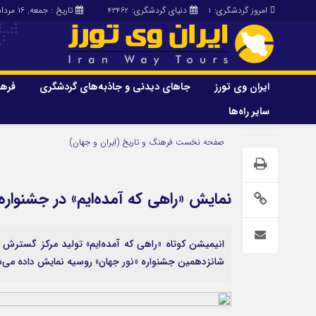
امروز گردشگری:
دنیای گردشگری:
تاریخ : جمعه, ۱۶ مرداد , ۱۴۰۵
43462
1
ایران وی تورز
جاهای دیدنی و جاذبه‌های گردشگری
فرهن
سایر راه‌ها
ایران وی تورز
جاهای دیدنی و 
صفحه نخست
فرهنگ و تاریخ (ایران و جهان)
گردشگری
شرایط بازنشر محتوا در ایران وی تورز
راهنمای سفر (توره
حمل‌و‌نقل و آموزشی و…)
خرید رپورتاژ ایران وی تورز
نمایش «راهی که آمده‌ایم» در جشنواره
غذا و رستوران
ایران سفر تور
کشاورزی و دامپروری
انیمیشن کوتاه «راهی که آمده‌ایم» تولید مرکز گسترش
عمومی و سرگرمی
سایر راه‌ها
شانزدهمین جشنواره «نور جهان» روسیه نمایش داده می‌
پزشکی، سلامت و زیبایی
تور و سفر ایرانی
حقوق و قضایی
کارا دیلی