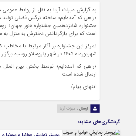
ورزشی
اخبار بانکی و اقتصادی
به گزارش میراث آریا به نقل از روابط عمومی
بلیط اتوبوس
«راهی که آمده‌ایم» ساخته نرگس فضلی تولید
مسیرهای نجف به کربلا
جشنواره شانزدهمین جشنواره «نور جهان» روسیه
است که برای بازگرداندن دخترش به منزل به مدر
شهریورماه ۱۴۰۵ در شهر یاروسلاو روسیه برگزار می‌شود.
«راهی که آمده‌ایم» توسط بخش بین الملل م
ارسال شده است.
انتهای پیام/
ارسال :
میراث آریا
گردشگری‌های مشابه:
پوستر نمایش «وانیا و سونیا و