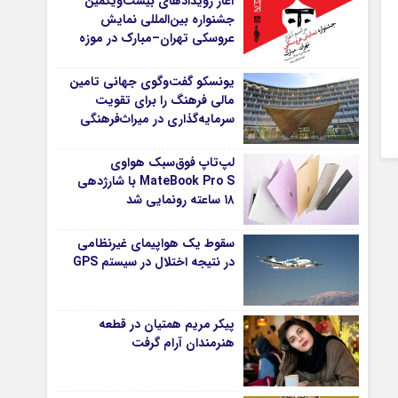
آغاز رویدادهای بیست‌ویکمین
جشنواره بین‌المللی نمایش
عروسکی تهران–مبارک در موزه
هنرهای معاصر تهران
یونسکو گفت‌وگوی جهانی تامین
مالی فرهنگ را برای تقویت
سرمایه‌گذاری در میراث‌فرهنگی
آغاز کرد/ طراحی نظام نوین برای
صنایع خلاق
لپ‌تاپ فوق‌سبک هواوی
MateBook Pro S با شارژدهی
۱۸ ساعته رونمایی شد
سقوط یک هواپیمای غیرنظامی
در نتیجه اختلال در سیستم‌ GPS
پیکر مریم همتیان در قطعه
هنرمندان آرام گرفت