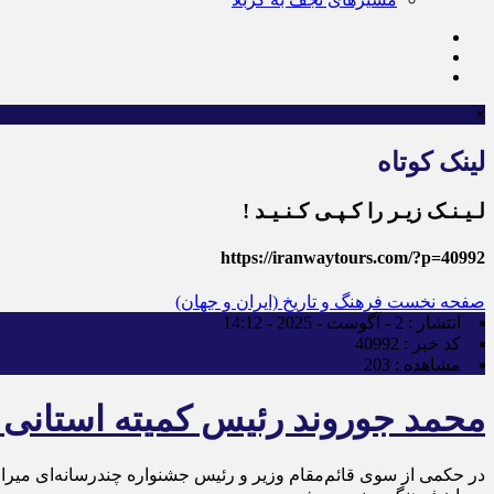
×
لینک کوتاه
لـیـنـک زیـر را کـپـی کـنـیـد !
https://iranwaytours.com/?p=40992
صفحه نخست
فرهنگ و تاریخ (ایران و جهان)
انتشار :
2 - آگوست - 2025 - 14:12
کد خبر :
40992
مشاهده :
203
محمد جوروند رئیس کمیته استانی 
در حکمی از سوی قائم‌مقام وزیر و رئیس جشنواره چندرسانه‌ای میرا