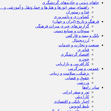
جاهای دیدنی و جاذبه‌های گردشگری
راهنمای سفر (تورها و هتل‌ها و حمل‌و‌نقل و آموزشی و…)
غذا و رستوران
کشاورزی و دامپروری
فرهنگ و تاریخ (ایران و جهان)
گزارش‌های خبری میراث فرهنگی
سوغات و صنایع دستی
بانک و بیمه و فارکس
ارزدیجیتال
صنعت و تجارت و خدمات
فناوری
اقتصاد گردشگری
خودرو
کارآفرینی و بازاریابی
عمومی و سرگرمی
پزشکی، سلامت و زیبایی
حقوق و قضایی
ورزشی
سایر راه‌ها
تور و سفر ایرانی
کارا دیلی
اخبار بانکی و اقتصادی
بلیط اتوبوس
مسیرهای نجف به کربلا