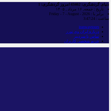
دنیای گردشگری:
43462
امروز گردشگری:
1
تاریخ : جمعه, ۱۶ مرداد , ۱۴۰۵
برابر با : Friday - 7 - August - 2026
ساعت :
3:47:25
iranwaytours
درباره ایران وی تورز
تماس با سردبیر
حریم شخصی کاربران