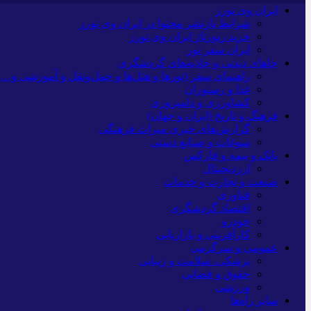
ایران وی تورز
شرایط بازنشر محتوا در ایران وی تورز
خرید رپورتاژ ایران وی تورز
ایران سفر تور
جاهای دیدنی و جاذبه‌های گردشگری
راهنمای سفر (تورها و هتل‌ها و حمل‌و‌نقل و آموزشی و…)
غذا و رستوران
کشاورزی و دامپروری
فرهنگ و تاریخ (ایران و جهان)
گزارش‌های خبری میراث فرهنگی
سوغات و صنایع دستی
بانک و بیمه و فارکس
ارزدیجیتال
صنعت و تجارت و خدمات
فناوری
اقتصاد گردشگری
خودرو
کارآفرینی و بازاریابی
عمومی و سرگرمی
پزشکی، سلامت و زیبایی
حقوق و قضایی
ورزشی
سایر راه‌ها