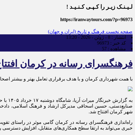
لـیـنـک زیـر را کـپـی کـنـیـد !
https://iranwaytours.com/?p=96973
صفحه نخست
فرهنگ و تاریخ (ایران و جهان)
انتشار :
8 - ژوئن - 2026 - 13:20
کد خبر :
96973
مشاهده :
57
فرهنگسرای رسانه در کرمان افتتا
با همت شهرداری کرمان و با هدف برقراری تعامل بهتر و بیشتر اصحاب
به گزا
صنایع‌دستی، حسین اسحاقی مدیرکل ارشاد و فرهنگ اسلامی، دادخ
شهر کرمان افتتاح شد.
راه‌اندازی فرهنگسرای رسانه در کرمان گامی موثر در راستای تقوی
خبری می‌تواند به ارتقا سطح همکاری‌های متقابل، افزایش دسترسی رسا