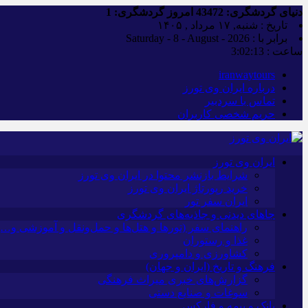
دنیای گردشگری:
43472
امروز گردشگری:
1
تاریخ : شنبه, ۱۷ مرداد , ۱۴۰۵
برابر با : Saturday - 8 - August - 2026
ساعت :
3:02:14
iranwaytours
درباره ایران وی تورز
تماس با سردبیر
حریم شخصی کاربران
ایران وی تورز
شرایط بازنشر محتوا در ایران وی تورز
خرید رپورتاژ ایران وی تورز
ایران سفر تور
جاهای دیدنی و جاذبه‌های گردشگری
راهنمای سفر (تورها و هتل‌ها و حمل‌و‌نقل و آموزشی و…)
غذا و رستوران
کشاورزی و دامپروری
فرهنگ و تاریخ (ایران و جهان)
گزارش‌های خبری میراث فرهنگی
سوغات و صنایع دستی
بانک و بیمه و فارکس