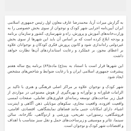
به گزارش میراث آریا، محمدرضا عارف معاون اول رئیس جمهوری اسلامی
ایران آیین‌نامه اجرایی شهر کودک و نوجوان از سوی بخش خصوصی را به
وزارت‌خانه‌های آموزش و پرورش، راه و شهرسازی، کشور و سازمان برنامه
و بودجه ابلاغ کرده است که بر اساس آن باید این شهرها از سوی بخش
غیردولتی راه‌اندازی شود و کانون پرورش فکری کودکان و نوجوانان علاوه
بر اعطای مجوز، بر عملکرد و رعایت استانداردهای آن‌ها نظارت خواهد
داشت.
این شهرها قرار است با استناد به بند(چ) ماده(۸۹) برنامه پنج ساله هفتم
پیشرفت جمهوری اسلامی ایران و با رعایت ضوابط و شاخص‌های مشخص
ایجاد شود.
شهر کودک و نوجوان علاوه بر مراکز اصلی فرهنگی و هنری با تاکید بر
الزامات فناورانه و نوآورانه و بهره‌گیری از هوش مصنوعی در مواردی از
قبیل زیر ساخت‌های توسعه رسانه‌ای فناوری‌های تعاملی، صفحات لمسی
واقعیت افزوده، واقعیت مجازی، سکوهای موبایلی ذهن آگاهی و اینترنت
اشیاء، دارای امکانات جنبی مانند فضاهای نمایشگاهی، اقتصادی، اقامتی،
فروشگاهی، رستورانی، تفریحی، ورزشی و اردوگاهی، نگارخانه، سالن
سینما، تئاتر و موسیقی و زیرساخت‌های حمل و نقل سبز متناسب با اهداف
و اقتضائات شهر کودک و نوجوان است.