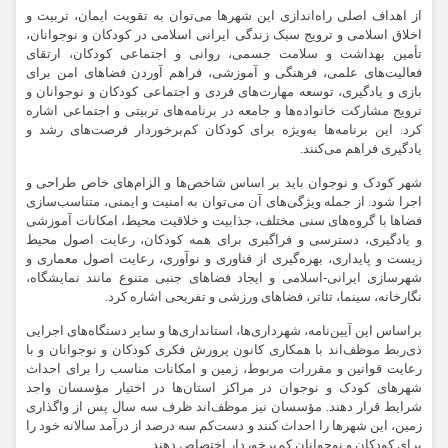
از اهداف اصلی راه‌اندازی این شهرها می‌توان به تقویت ایمان، تربیت و
اخلاق اسلامی و ترویج سبک زندگی ایرانی اسلامی در کودکان و نوجوانان،
تأمین بهداشت و سلامت جسمی، روانی و اجتماعی کودکان، ارتقای
فعالیت‌های علمی، فرهنگی و آموزشی، فراهم آوردن فضاهای امن برای
بازی و یادگیری، توسعه مهارت‌های فردی و اجتماعی کودکان و نوجوانان و
ترویج مشارکت خانواده‌ها و جامعه در برنامه‌های تربیتی و اجتماعی اشاره
کرد. این برنامه‌ها به‌ویژه برای کودکان کم‌برخوردار فرصت‌های رشد و
یادگیری فراهم می‌کنند.
شهر کودک و نوجوان باید بر اساس شاخص‌ها و الزام‌های خاص طراحی و
اجرا شود. از جمله ویژگی‌های آن می‌توان به امنیت و ایمنی، متناسب‌سازی
فضاها با گروه‌های سنی مختلف، جذابیت و خلاقیت محیط، امکانات آموزشی
و یادگیری، دسترسی و فراگیری برای همه کودکان، رعایت اصول محیط
زیست و پایداری، بهره‌گیری از فناوری و نوآوری، رعایت اصول معماری و
شهرسازی ایرانی-اسلامی و ایجاد فضاهای جنبی متنوع مانند نمایشگاه،
نگارخانه، سینما، تئاتر، فضاهای ورزشی و تفریحی اشاره کرد.
براساس این آیین‌نامه، شهرداری‌ها، استانداری‌ها و سایر دستگاه‌های اجرایی
ذی‌ربط موظف‌اند با همکاری کانون پرورش فکری کودکان و نوجوانان و با
رعایت قوانین و مقررات مربوط، زمین و امکانات مناسب را برای احداث
شهرهای کودک و نوجوان در مراکز استان‌ها در اختیار مؤسسان واجد
شرایط قرار دهند. مؤسسان نیز موظف‌اند ظرف سه سال پس از واگذاری
زمین، این شهرها را احداث کنند و دست‌کم سه درصد از درآمد سالانه خود را
برای کودکان و نوجوانان کم‌برخوردار اختصاص دهند.