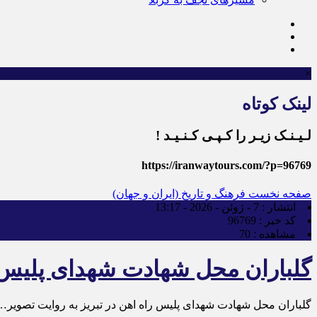
×
لینک کوتاه
لـیـنـک زیـر را کـپـی کـنـیـد !
https://iranwaytours.com/?p=96769
صفحه نخست
فرهنگ و تاریخ (ایران و جهان)
انتشار :
7 - ژوئن - 2026 - 13:17
کد خبر :
96769
مشاهده :
70
گلباران محل شهادت شهدای پلیس ر
گلباران محل شهادت شهدای پلیس راه اهن در تبریز به روایت تصویر…