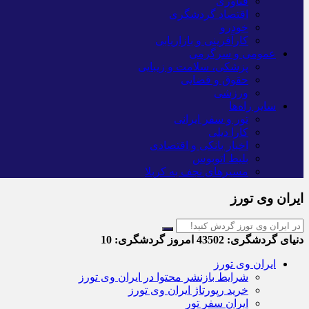
فناوری
اقتصاد گردشگری
خودرو
کارآفرینی و بازاریابی
عمومی و سرگرمی
پزشکی، سلامت و زیبایی
حقوق و قضایی
ورزشی
سایر راه‌ها
تور و سفر ایرانی
کارا دیلی
اخبار بانکی و اقتصادی
بلیط اتوبوس
مسیرهای نجف به کربلا
ایران وی تورز
دنیای گردشگری:
43502
امروز گردشگری:
10
ایران وی تورز
شرایط بازنشر محتوا در ایران وی تورز
خرید رپورتاژ ایران وی تورز
ایران سفر تور