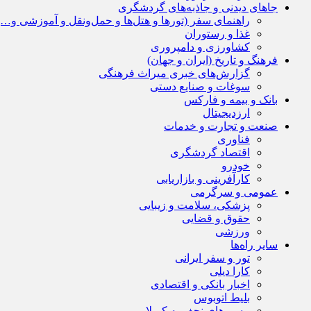
جاهای دیدنی و جاذبه‌های گردشگری
راهنمای سفر (تورها و هتل‌ها و حمل‌و‌نقل و آموزشی و…)
غذا و رستوران
کشاورزی و دامپروری
فرهنگ و تاریخ (ایران و جهان)
گزارش‌های خبری میراث فرهنگی
سوغات و صنایع دستی
بانک و بیمه و فارکس
ارزدیجیتال
صنعت و تجارت و خدمات
فناوری
اقتصاد گردشگری
خودرو
کارآفرینی و بازاریابی
عمومی و سرگرمی
پزشکی، سلامت و زیبایی
حقوق و قضایی
ورزشی
سایر راه‌ها
تور و سفر ایرانی
کارا دیلی
اخبار بانکی و اقتصادی
بلیط اتوبوس
مسیرهای نجف به کربلا