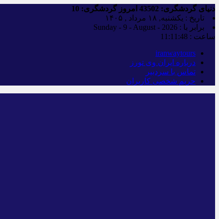
دنیای گردشگری:
43502
امروز گردشگری:
10
تاریخ : یکشنبه, ۱۸ مرداد , ۱۴۰۵
برابر با : Sunday - 9 - August - 2026
ساعت :
11:11:49
iranwaytours
درباره ایران وی تورز
تماس با سردبیر
حریم شخصی کاربران