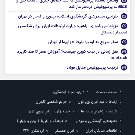
واکنش باشگاه پرسپولیس به یک جنجال خبری / بمب نقل و
انتقالات پرسپولیس دردسرساز شد
طراحی مسیرهای گردشگری انقلاب، پهلوی و قاجار در تهران
دیپلماسی فناوری؛ راهبرد وزارت ارتباطات ایران برای شکستن
انحصار دیجیتال
سفر سریع به ازمیر؛ بلیط هواپیما از تهران
قفل زمانی در بیت کوین چیست؟ آموزش صفر تا صد کاربرد
TimeLock
ترکیب پرسپولیس مقابل فولاد
صفحه نخست
درباره مجله گردشگری
ارتباط با تیم ایران وی تورز
حریم شخصی کاربران
شرایط بازنشر از رسانه ها
خرید آگهی از ایران وی تورز
جاذبه‌های گردشگری و دیدنی
فرهنگ و تاریخ (ایران و جهان)
اطلاعات مدیکال ایران
ایران همسفر
گردشگری 724