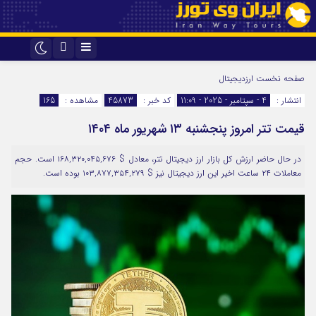
اینستاگرام
تلگرام
صفحه نخست
ارزدیجیتال
انتشار :
4 - سپتامبر - 2025 - 11:09
کد خبر :
45873
مشاهده :
165
قیمت تتر امروز پنجشنبه ۱۳ شهریور ماه ۱۴۰۴
در حال حاضر ارزش کل بازار ارز دیجیتال تتر، معادل $ ۱۶۸,۳۲۰,۰۴۵,۶۷۶ است. حجم
معاملات ۲۴ ساعت اخیر این ارز دیجیتال نیز $ ۱۰۳,۸۷۷,۳۵۴,۲۷۹ بوده است.