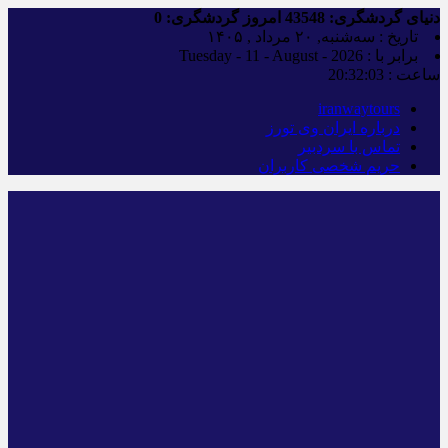
دنیای گردشگری:
43548
امروز گردشگری:
0
تاریخ : سه‌شنبه, ۲۰ مرداد , ۱۴۰۵
برابر با : Tuesday - 11 - August - 2026
ساعت :
20:32:04
iranwaytours
درباره ایران وی تورز
تماس با سردبیر
حریم شخصی کاربران