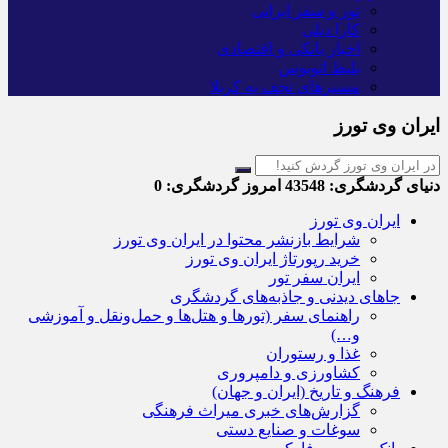
تور و سفر ایرانی
کارا دیلی
اخبار بانکی و اقتصادی
بلیط اتوبوس
مسیرهای نجف به کربلا
ایران وی تورز
دنیای گردشگری:
43548
امروز گردشگری:
0
ایران وی تورز
شرایط بازنشر محتوا در ایران وی تورز
خرید رپورتاژ ایران وی تورز
ایران سفر تور
جاهای دیدنی و جاذبه‌های گردشگری
راهنمای سفر (تورها و هتل‌ها و حمل‌و‌نقل و آموزشی
و…)
غذا و رستوران
کشاورزی و دامپروری
فرهنگ و تاریخ (ایران و جهان)
گزارش‌های خبری میراث فرهنگی
سوغات و صنایع دستی