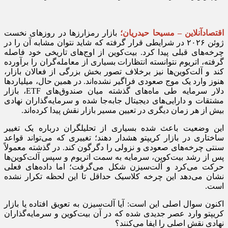
اقتصادآنلاین – مسیحا حیدریان؛
بازار رمزارزها در روزهای نخست
ژوئن ۲۰۲۶ در شرایطی قرار گرفته که شاید نتوان مشابه آن را در
چرخه‌های قبلی پیدا کرد. بیت‌کوین از اوج‌های تاریخی خود فاصله
گرفته، اتریوم نتوانسته انتظارات بسیاری از معامله‌گران را برآورده
کند و آلت‌کوین‌ها نیز برخلاف تصور بخش بزرگی از فعالان بازار،
هنوز وارد یک موج صعودی فراگیر نشده‌اند. در همین حال، میلیاردها
دلار سرمایه طی ماه‌های گذشته میان صندوق‌های ETF، بازار
مشتقات و دارایی‌های دیجیتال جابه‌جا شده و سرمایه‌گذاران نهادی
بیش از هر زمان دیگری در تعیین مسیر بازار نقش پیدا کرده‌اند.
این وضعیت باعث شده بسیاری از تحلیلگران درباره یک تغییر
ساختاری در بازار کریپتو هشدار دهند؛ تغییری که می‌تواند قواعد
سنتی چرخه‌های صعودی و نزولی را دگرگون کند. در گذشته معمولاً
پس از رشد بیت‌کوین، سرمایه به سمت اتریوم و سپس آلت‌کوین‌ها
حرکت می‌کرد و آلت‌سیزن شکل می‌گرفت؛ اما داده‌های فعلی
نشان می‌دهد این چرخه کلاسیک حداقل تا این لحظه تکرار نشده
است.
اکنون سوال اصلی این است: آیا آلت‌سیزن به تعویق افتاده یا بازار
کریپتو وارد عصر جدیدی شده که در آن بیت‌کوین و سرمایه‌گذاران
نهادی نقش اصلی را ایفا می‌کنند؟