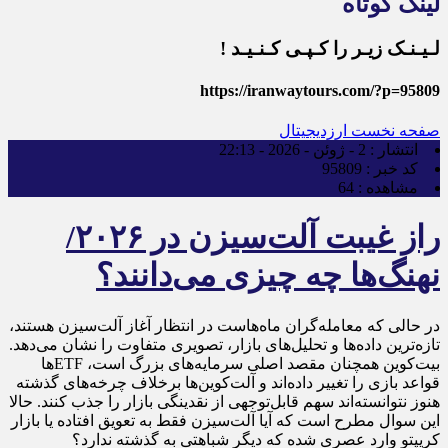
لینک کوتاه
لـیـنـک زیـر را کـپـی کـنـیـد !
https://iranwaytours.com/?p=95809
صفحه نخست
ارزدیجیتال
انتشار :
2 - ژوئن - 2026 - 22:13
کد خبر :
95809
مشاهده :
64
راز غیبت آلت‌سیزن در ۲۰۲۶/
نهنگ‌ها چه چیزی می‌دانند؟
در حالی که معامله‌گران ماه‌هاست در انتظار آغاز آلت‌سیزن هستند،
تازه‌ترین داده‌ها و تحلیل‌های بازار، تصویری متفاوت را نشان می‌دهد.
بیت‌کوین همچنان مقصد اصلی سرمایه‌های بزرگ است، ETFها
قواعد بازی را تغییر داده‌اند و آلت‌کوین‌ها برخلاف چرخه‌های گذشته
هنوز نتوانسته‌اند سهم قابل‌توجهی از نقدینگی بازار را جذب کنند. حالا
این سوال مطرح است که آیا آلت‌سیزن فقط به تعویق افتاده یا بازار
کریپتو وارد عصری شده که دیگر شباهتی به گذشته ندارد؟