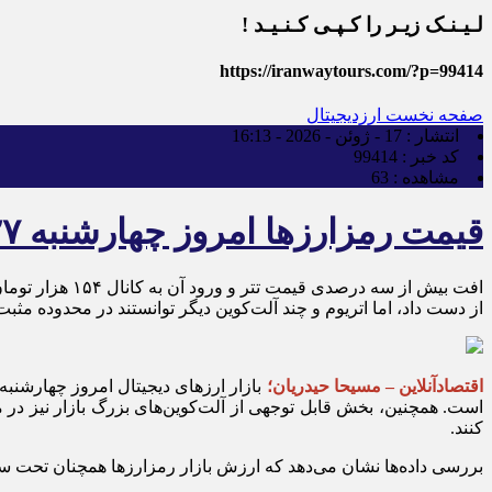
لـیـنـک زیـر را کـپـی کـنـیـد !
https://iranwaytours.com/?p=99414
صفحه نخست
ارزدیجیتال
انتشار :
17 - ژوئن - 2026 - 16:13
کد خبر :
99414
مشاهده :
63
قیمت رمزارزها امروز چهارشنبه ۲۷ خرداد ۱۴۰۵ | کاهش تتر و بیت‌کوین در برابر مقاومت اتریوم
از دست داد، اما اتریوم و چند آلت‌کوین دیگر توانستند در محدوده مثبت 
اقتصادآنلاین – مسیحا حیدریان؛
است. همچنین، بخش قابل توجهی از آلت‌کوین‌های بزرگ بازار نیز در م
کنند.
بررسی داده‌ها نشان می‌دهد که ارزش بازار رمزارزها همچنان تحت سلط