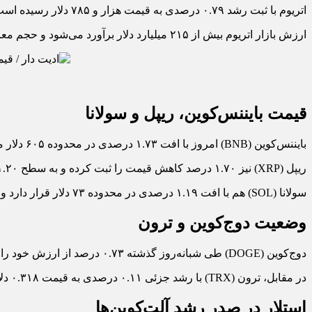
اتریوم با ثبت رشد ۰.۷۹ درصدی به قیمت هزار و ۷۸۵ دلار رسیده است. دومین رمزارز بزرگ بازار در شرایطی عملکرد مثبتی را تجربه می‌کند که بخش عمده بازار در محدوده قرمز قرار دارد.
ارزش بازار اتریوم بیش از ۲۱۵ میلیارد دلار برآورد می‌شود و حجم معاملات روزانه آن به حدود ۴.۳ میلیارد دلار رسیده است.
قیمت بایننس‌کوین، ریپل و سولانا
بایننس‌کوین (BNB) امروز با افت ۱.۷۳ درصدی در محدوده ۶۰۵ دلار معامله می‌شود.
ریپل (XRP) نیز ۱.۷۰ درصد کاهش قیمت را ثبت کرده و به سطح ۱.۲۰ دلار رسیده است.
سولانا (SOL) هم با افت ۱.۱۹ درصدی در محدوده ۷۳ دلار قرار دارد و همچنان یکی از مهم‌ترین رقبای اتریوم در بازار قراردادهای هوشمند محسوب می‌شود.
وضعیت دوج‌کوین و ترون
دوج‌کوین (DOGE) طی شبانه‌روز گذشته ۰.۷۳ درصد از ارزش خود را از دست داده و اکنون در محدوده ۰.۰۸۶ دلار معامله می‌شود.
در مقابل، ترون (TRX) با رشد جزئی ۰.۱۱ درصدی به قیمت ۰.۳۱۸ دلار رسیده است. ترون یکی از معدود رمزارزهای بزرگ بازار بود که تا این لحظه از معاملات امروز در محدوده مثبت باقی مانده است.
استلار در صدر رشد آلت‌کوین‌ها