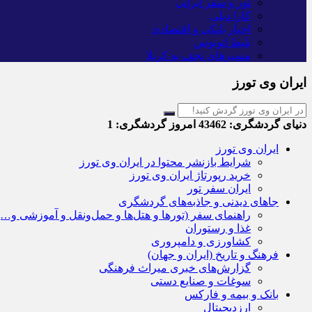
تور و سفر ایرانی
کارا دیلی
اخبار بانکی و اقتصادی
بلیط اتوبوس
مسیرهای نجف به کربلا
ایران وی تورز
دنیای گردشگری:
43462
امروز گردشگری:
1
ایران وی تورز
شرایط بازنشر محتوا در ایران وی تورز
خرید رپورتاژ ایران وی تورز
ایران سفر تور
جاهای دیدنی و جاذبه‌های گردشگری
راهنمای سفر (تورها و هتل‌ها و حمل‌و‌نقل و آموزشی و…)
غذا و رستوران
کشاورزی و دامپروری
فرهنگ و تاریخ (ایران و جهان)
گزارش‌های خبری میراث فرهنگی
سوغات و صنایع دستی
بانک و بیمه و فارکس
ارزدیجیتال