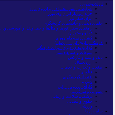
ایران وی تورز
شرایط بازنشر محتوا در ایران وی تورز
خرید رپورتاژ ایران وی تورز
ایران سفر تور
جاهای دیدنی و جاذبه‌های گردشگری
راهنمای سفر (تورها و هتل‌ها و حمل‌و‌نقل و آموزشی و…)
غذا و رستوران
کشاورزی و دامپروری
فرهنگ و تاریخ (ایران و جهان)
گزارش‌های خبری میراث فرهنگی
سوغات و صنایع دستی
بانک و بیمه و فارکس
ارزدیجیتال
صنعت و تجارت و خدمات
فناوری
اقتصاد گردشگری
خودرو
کارآفرینی و بازاریابی
عمومی و سرگرمی
پزشکی، سلامت و زیبایی
حقوق و قضایی
ورزشی
سایر راه‌ها