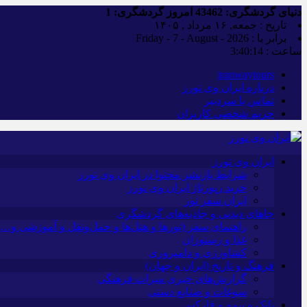
دنیای گردشگری:
43462
امروز گردشگری:
1
تاریخ : جمعه, ۱۶ مرداد , ۱۴۰۵
برابر با : Friday - 7 - August - 2026
ساعت :
3:40:15
iranwaytours
درباره ایران وی تورز
تماس با سردبیر
حریم شخصی کاربران
ایران وی تورز
شرایط بازنشر محتوا در ایران وی تورز
خرید رپورتاژ ایران وی تورز
ایران سفر تور
جاهای دیدنی و جاذبه‌های گردشگری
راهنمای سفر (تورها و هتل‌ها و حمل‌و‌نقل و آموزشی و…)
غذا و رستوران
کشاورزی و دامپروری
فرهنگ و تاریخ (ایران و جهان)
گزارش‌های خبری میراث فرهنگی
سوغات و صنایع دستی
بانک و بیمه و فارکس