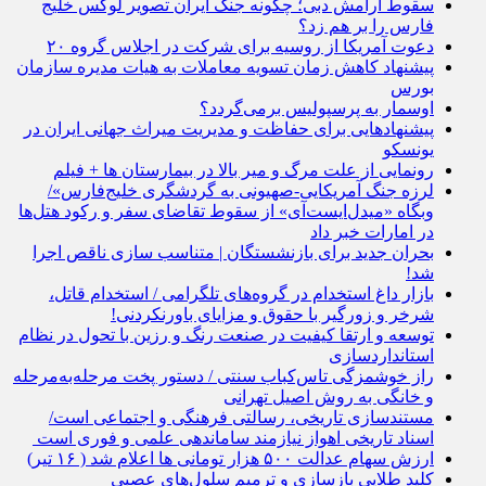
سقوط آرامش دبی؛ چگونه جنگ ایران تصویر لوکس خلیج
فارس را بر هم زد؟
دعوت آمریکا از روسیه برای شرکت در اجلاس گروه ۲۰
پیشنهاد کاهش زمان تسویه معاملات به هیات مدیره سازمان
بورس
اوسمار به پرسپولیس برمی‌گردد؟
پیشنهادهایی برای حفاظت و مدیریت میراث جهانی ایران در
یونسکو
رونمایی از علت مرگ و میر بالا در بیمارستان ها + فیلم
لرزه جنگ آمریکایی-صهیونی به گردشگری خلیج‌فارس»/
وبگاه «میدل‌ایست‌آی» از سقوط تقاضای سفر و رکود هتل‌ها
در امارات خبر داد
بحران جدید برای بازنشستگان | متناسب سازی ناقص اجرا
شد!
بازار داغ استخدام در گروه‌های تلگرامی / استخدام قاتل،
شرخر و زورگیر با حقوق و مزایای باورنکردنی!
توسعه و ارتقا کیفیت در صنعت رنگ و رزین با تحول در نظام
استانداردسازی
راز خوشمزگی تاس‌کباب سنتی / دستور پخت مرحله‌به‌مرحله
و خانگی به روش اصیل تهرانی
مستندسازی تاریخی، رسالتی فرهنگی و اجتماعی است/
اسناد تاریخی اهواز نیازمند ساماندهی علمی و فوری است
ارزش سهام عدالت ۵۰۰ هزار تومانی ها اعلام شد ( ۱۶ تیر)
کلید طلایی بازسازی و ترمیم سلول‌های عصبی