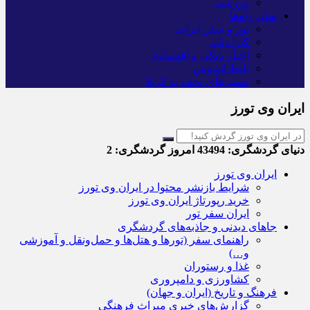
ورزشی
سایر راه‌ها
تور و سفر ایرانی
کارا دیلی
اخبار بانکی و اقتصادی
بلیط اتوبوس
مسیرهای نجف به کربلا
ایران وی تورز
دنیای گردشگری:
43494
امروز گردشگری:
2
ایران وی تورز
شرایط بازنشر محتوا در ایران وی تورز
خرید رپورتاژ ایران وی تورز
ایران سفر تور
جاهای دیدنی و جاذبه‌های گردشگری
راهنمای سفر (تورها و هتل‌ها و حمل‌و‌نقل و آموزشی
و…)
غذا و رستوران
کشاورزی و دامپروری
فرهنگ و تاریخ (ایران و جهان)
گزارش‌های خبری میراث فرهنگی