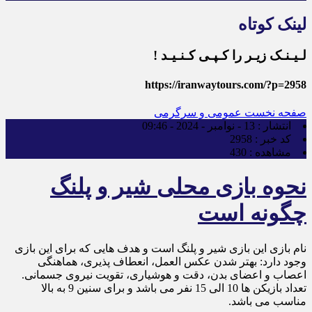
لینک کوتاه
لـیـنـک زیـر را کـپـی کـنـیـد !
https://iranwaytours.com/?p=2958
صفحه نخست
عمومی و سرگرمی
انتشار :
13 - نوامبر - 2024 - 09:46
کد خبر :
2958
مشاهده :
430
نحوه بازی محلی شیر و پلنگ
چگونه است
نام بازی این بازی شیر و پلنگ است و هدف هایی که برای این بازی
وجود دارد: بهتر شدن عکس العمل، انعطاف پذیری، هماهنگی
اعصاب و اعضای بدن، دقت و هوشیاری، تقویت نیروی جسمانی.
تعداد بازیکن ها 10 الی 15 نفر می باشد و برای سنین 9 به بالا
مناسب می باشد.