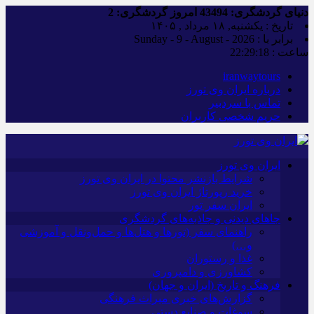
دنیای گردشگری:
43494
امروز گردشگری:
2
تاریخ : یکشنبه, ۱۸ مرداد , ۱۴۰۵
برابر با : Sunday - 9 - August - 2026
ساعت :
22:29:19
iranwaytours
درباره ایران وی تورز
تماس با سردبیر
حریم شخصی کاربران
ایران وی تورز
شرایط بازنشر محتوا در ایران وی تورز
خرید رپورتاژ ایران وی تورز
ایران سفر تور
جاهای دیدنی و جاذبه‌های گردشگری
راهنمای سفر (تورها و هتل‌ها و حمل‌و‌نقل و آموزشی
و…)
غذا و رستوران
کشاورزی و دامپروری
فرهنگ و تاریخ (ایران و جهان)
گزارش‌های خبری میراث فرهنگی
سوغات و صنایع دستی