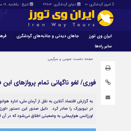
امروز گردشگری:
دنیای گردشگری:
تاریخ : یکشنبه, ۱۸ مرداد , ۱۴۰۵
43502
10
ایران وی تورز
جاهای دیدنی و جاذبه‌های گردشگری
فرهن
سایر راه‌ها
ایران وی تورز
جاهای دیدنی و 
صفحه نخست
عمومی و سرگرمی
گردشگری
شرایط بازنشر محتوا در ایران وی تورز
راهنمای سفر (توره
حمل‌و‌نقل و آموزشی و…)
خرید رپورتاژ ایران وی تورز
فوری/ لغو ناگهانی تمام پروازهای این ف
غذا و رستوران
ایران سفر تور
کشاورزی و دامپروری
به گزارش اقتصاد آنلاین به نقل از آرمان ملی، اداره هوان
عمومی و سرگرمی
سایر راه‌ها
در نیویورک را صادر کرد. دلیل صدور این دستور «اورژ
اورژانس هواپیمایی به وضعیتی اطلاق می‌شود که در آن ای
پزشکی، سلامت و زیبایی
تور و سفر ایرانی
حقوق و قضایی
کارا دیلی