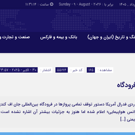
برابر با : Sunday - 9 - August - 2026
ساعت :
11:31:14
گ و تاریخ (ایران و جهان)
بانک و بیمه و فارکس
صنعت و تجارت و
جاذبه‌های
فرهنگ و تاریخ (ایران و جهان)
بانک و بیمه
گزارش‌های خبری میراث فرهنگی
ارزدیجیتال
مشاهده :
165
کد خبر :
55194
انتشار :
30 - اکتبر - 2025 - 23:57
ا و هتل‌ها و
سوغات و صنایع دستی
رودگاه
وردی فدرال آمریکا دستور توقف تمامی پروازها در فرودگاه بین‌المللی جان اف کند
انس هواپیمایی» اعلام شده اما هنوز به جزئیات بیشتر آن اشاره نشده است
منی […]