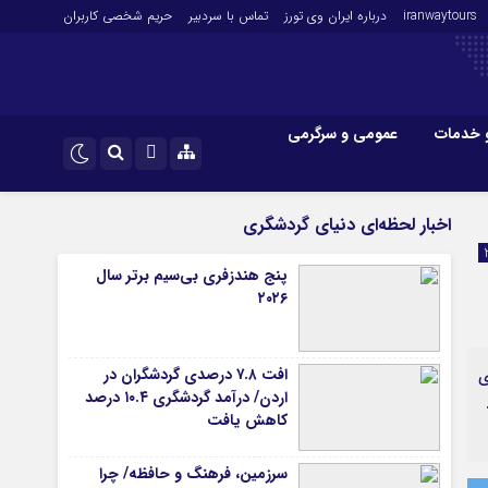
iranwaytours
درباره ایران وی تورز
تماس با سردبیر
حریم شخصی کاربران
 خدمات
عمومی و سرگرمی
 و فارکس
صنعت و تجارت و خدمات
اینستاگرام
اخبار لحظه‌ای دنیای گردشگری
فناوری
تلگرام
پنج هندزفری بی‌سیم برتر سال
اقتصاد گردشگری
۲۰۲۶
خودرو
کارآفرینی و بازاریابی
افت ۷.۸ درصدی گردشگران در
ی
اردن/ درآمد گردشگری ۱۰.۴ درصد
.
کاهش یافت
سرزمین، فرهنگ و حافظه/ چرا