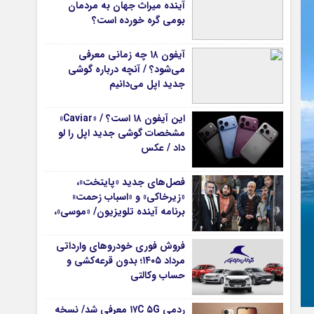
آینده میراث جهان به مردمان
بومی گره خورده است؟
آیفون ۱۸ چه زمانی معرفی
می‌شود؟ / آنچه درباره گوشی
جدید اپل می‌دانیم
این آیفون ۱۸ است؟ / «Caviar»
مشخصات گوشی جدید اپل را لو
داد / عکس
فصل‌های جدید «پایتخت»،
«زیرخاکی» و «اسباب زحمت»
برنامه آینده تلویزیون/ «موسی»،
«سلمان فارسی» و چند سریال
جدید دیگر هم می‌آیند
فروش فوری خودروهای وارداتی
مرداد ۱۴۰۵؛ بدون قرعه‌کشی و
حساب وکالتی
ردمی ۱۷C ۵G معرفی شد/ نسخه