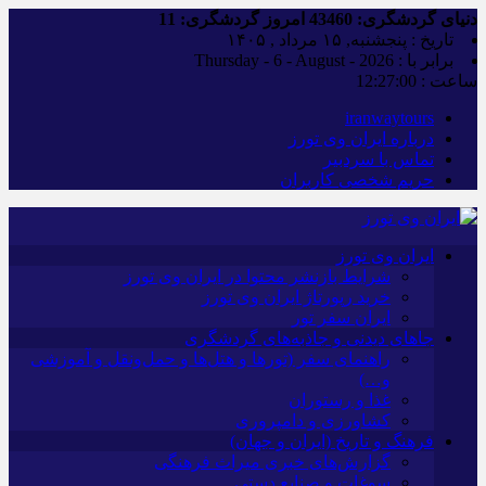
دنیای گردشگری:
43460
امروز گردشگری:
11
تاریخ : پنجشنبه, ۱۵ مرداد , ۱۴۰۵
برابر با : Thursday - 6 - August - 2026
ساعت :
12:27:02
iranwaytours
درباره ایران وی تورز
تماس با سردبیر
حریم شخصی کاربران
ایران وی تورز
شرایط بازنشر محتوا در ایران وی تورز
خرید رپورتاژ ایران وی تورز
ایران سفر تور
جاهای دیدنی و جاذبه‌های گردشگری
راهنمای سفر (تورها و هتل‌ها و حمل‌و‌نقل و آموزشی
و…)
غذا و رستوران
کشاورزی و دامپروری
فرهنگ و تاریخ (ایران و جهان)
گزارش‌های خبری میراث فرهنگی
سوغات و صنایع دستی