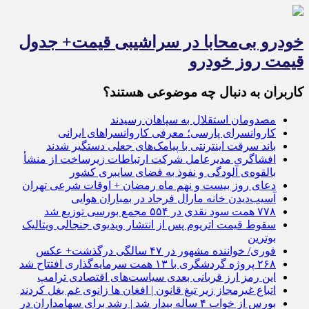
خودرو بی‌محابا در سراشیبی قیمت+ جدول
قیمت روز خودرو
کاربران به دنبال چه موضوعی هستند؟
مصدومان استقلال به سپاهان رسیدند
کاروانسرای پارسی؛ معرفی کاروانسراهای ایرانی
باند سرقت اینترنتی با پیامک‌های جعلی دستگیر شدند
افشاگری مدیرعامل شرکت ارتباطات زیرساخت از منشأ
بالقوه‌ی آلودگی و نفوذ به فضای سایبری کشور
دعای روز بیست و نهم ماه رمضان + اوقات شرعی تهران
آسیب‌دیدن خانه مارال فرجاد در بمباران هوایی
۷۷۸ همت سود نقدی در ۵۵۴ مجمع بورسی توزیع شد
سقوط قیمت اتریوم پس از انتشار ویدیوی جنجالی ویتالیک
بوترین
فوری/ خواننده مشهور در ۴۷ سالگی درگذشت+ عکس
۲۶۸ پروژه گردشگری با ۱۳ همت سرمایه‌گذاری افتتاح شد
این رمز ارز قربانی بعدی سیاست‌های اقتصادی ترامپ
اتباع غیرمجاز زیر تیغ قانون | افغان ها زانوی غم بغل کردند
بورس از خواب ۴ ساله بیدار شد | رشد برای سهامداران در