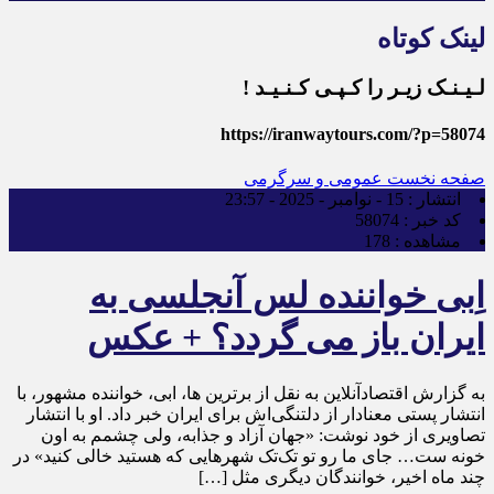
لینک کوتاه
لـیـنـک زیـر را کـپـی کـنـیـد !
https://iranwaytours.com/?p=58074
صفحه نخست
عمومی و سرگرمی
انتشار :
15 - نوامبر - 2025 - 23:57
کد خبر :
58074
مشاهده :
178
اِبی خواننده لس آنجلسی به
ایران باز می گردد؟ + عکس
به گزارش اقتصادآنلاین به نقل از برترین ها، ابی، خواننده مشهور، با
انتشار پستی معنادار از دلتنگی‌اش برای ایران خبر داد. او با انتشار
تصاویری از خود نوشت: «جهان آزاد و جذابه، ولی چشمم به اون
خونه ست… جای ما رو تو تک‌تک شهر‌هایی که هستید خالی کنید» در
چند ماه اخیر، خوانندگان دیگری مثل […]