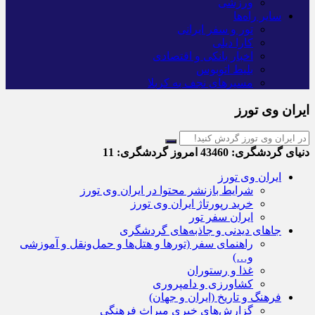
ورزشی
سایر راه‌ها
تور و سفر ایرانی
کارا دیلی
اخبار بانکی و اقتصادی
بلیط اتوبوس
مسیرهای نجف به کربلا
ایران وی تورز
دنیای گردشگری:
43460
امروز گردشگری:
11
ایران وی تورز
شرایط بازنشر محتوا در ایران وی تورز
خرید رپورتاژ ایران وی تورز
ایران سفر تور
جاهای دیدنی و جاذبه‌های گردشگری
راهنمای سفر (تورها و هتل‌ها و حمل‌و‌نقل و آموزشی
و…)
غذا و رستوران
کشاورزی و دامپروری
فرهنگ و تاریخ (ایران و جهان)
گزارش‌های خبری میراث فرهنگی