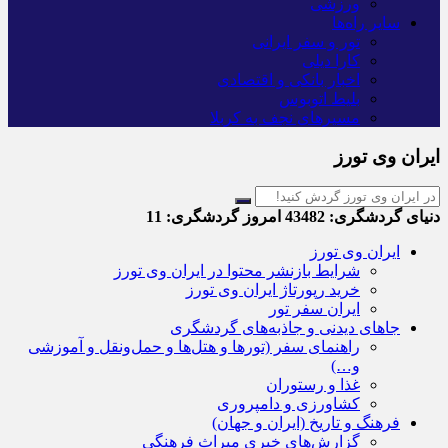
ورزشی
سایر راه‌ها
تور و سفر ایرانی
کارا دیلی
اخبار بانکی و اقتصادی
بلیط اتوبوس
مسیرهای نجف به کربلا
ایران وی تورز
دنیای گردشگری:
43482
امروز گردشگری:
11
ایران وی تورز
شرایط بازنشر محتوا در ایران وی تورز
خرید رپورتاژ ایران وی تورز
ایران سفر تور
جاهای دیدنی و جاذبه‌های گردشگری
راهنمای سفر (تورها و هتل‌ها و حمل‌و‌نقل و آموزشی
و…)
غذا و رستوران
کشاورزی و دامپروری
فرهنگ و تاریخ (ایران و جهان)
گزارش‌های خبری میراث فرهنگی