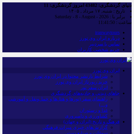
دنیای گردشگری:
43482
امروز گردشگری:
11
تاریخ : شنبه, ۱۷ مرداد , ۱۴۰۵
برابر با : Saturday - 8 - August - 2026
ساعت :
11:41:51
iranwaytours
درباره ایران وی تورز
تماس با سردبیر
حریم شخصی کاربران
ایران وی تورز
شرایط بازنشر محتوا در ایران وی تورز
خرید رپورتاژ ایران وی تورز
ایران سفر تور
جاهای دیدنی و جاذبه‌های گردشگری
راهنمای سفر (تورها و هتل‌ها و حمل‌و‌نقل و آموزشی
و…)
غذا و رستوران
کشاورزی و دامپروری
فرهنگ و تاریخ (ایران و جهان)
گزارش‌های خبری میراث فرهنگی
سوغات و صنایع دستی