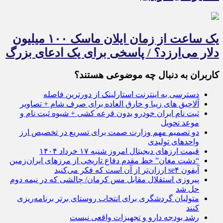
یک ساعت از زمان ایلان ماسک ۱۰۰ میلیون
دلار می‌ارزد؟ / پاسخی برای یک ادعای بزرگ
کاربران به دنبال چه موضوعی هستند؟
دسترسی به اینترنت استارلینک از دورترین فاصله
آلاچیق های زیبا و خارق العاده برای صرف شام + تصاویر
ثبت نام ایران خودرو بدون قرعه کشی + شیوه ثبت نام و
موعد تحویل
دو تصمیم مهم وزارت صمت برای تسریع در تخصیص ارز
واحد‌های تولیدی
قیمت ارز‌های دیجیتال امروز شنبه ۱۷ خرداد ۱۴۰۴
“دشت مغان” خط مقدم دفاع تاریخی از مرزهای ایران‌زمین
آیفون se۴ ارزان‌تر از آن است که فکر می‌کنید
پیروزی استقلال مقابل مس کرمان/ چالشی که در نیمه دوم
حل شد
متولیان گردشگری برای انتخاب روستای برتر برنامه‌ریزی
کنند
رشد بودجه دارو و تجهیزات واقعی نیست