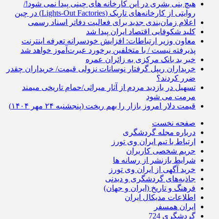
هیچ بنی بشری در این کارخانه های چینی پیدا نمی شود!/
روایتی از کارخانه‌های تاریک (Lights-Out Factories) در چین
اعلام زمان‌بندی جدید برای فعالیت دفاتر اسناد رسمی
کلید شکوفایی اقتصاد ایران پیدا شد
معاون وزیر ارتباطات: افزایش خودسرانه تعرفه اینترنت
پذیرفته نیست / با متخلفین برخورد عبرت‌آموز خواهد شد
خبر بد بانک مرکزی به زائران عمره
خریداران ریپل گرفتار نوسانات نزولی قیمت/ خریداران چقدر
ضرر کردند؟
تسهیل در بازدید مردم از آثار میراثی/حمام تاریخی میمند
مرمت می شود
قیمت دلار امروز بازار را بهم ریخت (پنجشنبه ۲۴ مهر ۱۴۰۴)
صفحه نخست
درباره مجله گردشگری
ارتباط با تیم ایران وی تورز
حریم شخصی کاربران
شرایط بازنشر از رسانه ها
خرید آگهی از ایران وی تورز
جاذبه‌های گردشگری و دیدنی
فرهنگ و تاریخ (ایران و جهان)
اطلاعات مدیکال ایران
ایران همسفر
گردشگری 724