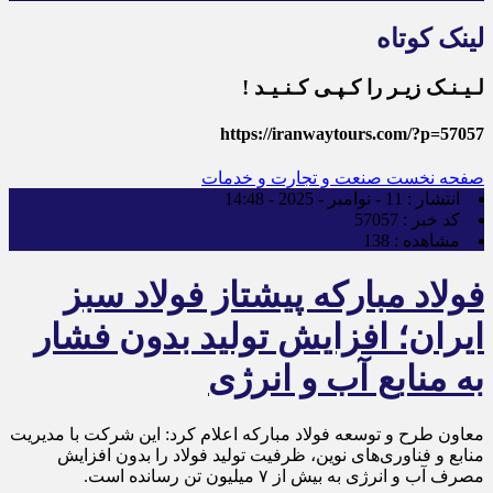
لینک کوتاه
لـیـنـک زیـر را کـپـی کـنـیـد !
https://iranwaytours.com/?p=57057
صفحه نخست
صنعت و تجارت و خدمات
انتشار :
11 - نوامبر - 2025 - 14:48
کد خبر :
57057
مشاهده :
138
فولاد مبارکه پیشتاز فولاد سبز
ایران؛ افزایش تولید بدون فشار
به منابع آب و انرژی
معاون طرح و توسعه فولاد مبارکه اعلام کرد: این شرکت با مدیریت
منابع و فناوری‌های نوین، ظرفیت تولید فولاد را بدون افزایش
مصرف آب و انرژی به بیش از ۷ میلیون تن رسانده است.