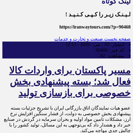
لینک کوتاه
لـیـنـک زیـر را کـپـی کـنـیـد !
https://iranwaytours.com/?p=90468
صفحه نخست
صنعت و تجارت و خدمات
انتشار :
10 - می - 2026 - 12:15
کد خبر :
90468
مشاهده :
82
مسیر پاکستان برای واردات کالا
فعال شد؛ بسته پیشنهادی بخش
خصوصی برای بازسازی تولید
عضو هیات نمایندگان اتاق بازرگانی ایران با تشریح جزئیات بسته
پیشنهادی بخش خصوصی به دولت، از فشار سنگین افزایش نرخ
ارز، مشکلات تامین مواد اولیه و بحران سرمایه در گردش در صنایع
خبر داد و هشدار داد که بی‌توجهی به این مسائل، تولید کشور را با
چالش جدی مواجه می‌کند.