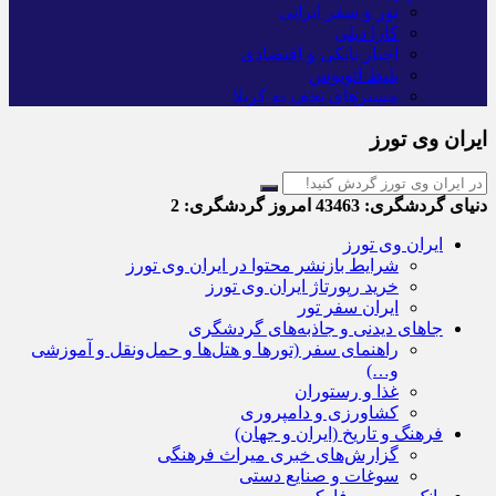
تور و سفر ایرانی
کارا دیلی
اخبار بانکی و اقتصادی
بلیط اتوبوس
مسیرهای نجف به کربلا
ایران وی تورز
دنیای گردشگری:
43463
امروز گردشگری:
2
ایران وی تورز
شرایط بازنشر محتوا در ایران وی تورز
خرید رپورتاژ ایران وی تورز
ایران سفر تور
جاهای دیدنی و جاذبه‌های گردشگری
راهنمای سفر (تورها و هتل‌ها و حمل‌و‌نقل و آموزشی
و…)
غذا و رستوران
کشاورزی و دامپروری
فرهنگ و تاریخ (ایران و جهان)
گزارش‌های خبری میراث فرهنگی
سوغات و صنایع دستی