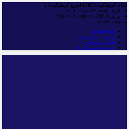
دنیای گردشگری:
43463
امروز گردشگری:
2
تاریخ : جمعه, ۱۶ مرداد , ۱۴۰۵
برابر با : Friday - 7 - August - 2026
ساعت :
5:43:21
iranwaytours
درباره ایران وی تورز
تماس با سردبیر
حریم شخصی کاربران