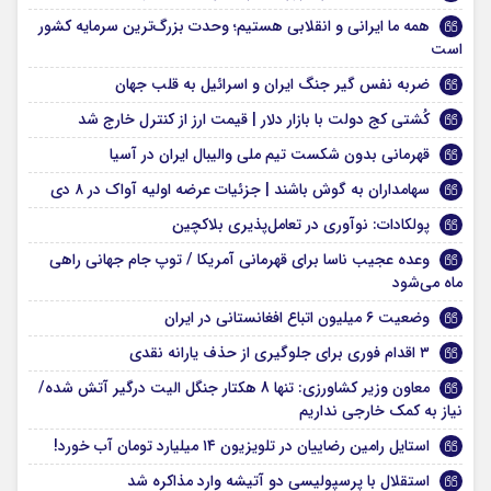
همه ما ایرانی و انقلابی هستیم؛ وحدت بزرگ‌ترین سرمایه کشور
است
ضربه نفس گیر جنگ ایران و اسرائیل به قلب جهان
کُشتی کج دولت با بازار دلار | قیمت ارز از کنترل خارج شد
قهرمانی بدون شکست تیم ملی والیبال ایران در آسیا
سهامداران به گوش باشند | جزئیات عرضه اولیه آواک در ۸ دی
پولکادات: نوآوری در تعامل‌پذیری بلاکچین
وعده عجیب ناسا برای قهرمانی آمریکا / توپ جام جهانی راهی
ماه می‌شود
وضعیت ۶ میلیون اتباع افغانستانی در ایران
۳ اقدام فوری برای جلوگیری از حذف یارانه نقدی
معاون وزیر کشاورزی: تنها 8 هکتار جنگل الیت درگیر آتش شده/
نیاز به کمک خارجی نداریم
استایل رامین رضاییان در تلویزیون ۱۴ میلیارد تومان آب خورد!
استقلال با پرسپولیسی دو آتیشه وارد مذاکره شد