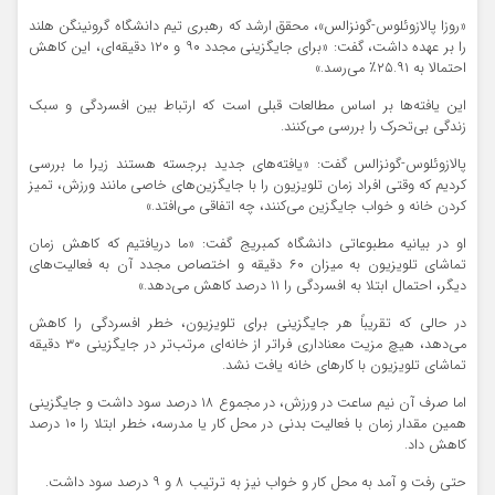
«روزا پالازوئلوس-گونزالس»، محقق ارشد که رهبری تیم دانشگاه گرونینگن هلند
را بر عهده داشت، گفت: «برای جایگزینی مجدد ۹۰ و ۱۲۰ دقیقه‌ای، این کاهش
احتمالا به ۲۵.۹۱٪ می‌رسد.»
این یافته‌ها بر اساس مطالعات قبلی است که ارتباط بین افسردگی و سبک
زندگی بی‌تحرک را بررسی می‌کنند.
پالازوئلوس-گونزالس گفت: «یافته‌های جدید برجسته هستند زیرا ما بررسی
کردیم که وقتی افراد زمان تلویزیون را با جایگزین‌های خاصی مانند ورزش، تمیز
کردن خانه و خواب جایگزین می‌کنند، چه اتفاقی می‌افتد.»
او در بیانیه مطبوعاتی دانشگاه کمبریج گفت: «ما دریافتیم که کاهش زمان
تماشای تلویزیون به میزان ۶۰ دقیقه و اختصاص مجدد آن به فعالیت‌های
دیگر، احتمال ابتلا به افسردگی را ۱۱ درصد کاهش می‌دهد.»
در حالی که تقریباً هر جایگزینی برای تلویزیون، خطر افسردگی را کاهش
می‌دهد، هیچ مزیت معناداری فراتر از خانه‌ای مرتب‌تر در جایگزینی ۳۰ دقیقه
تماشای تلویزیون با کارهای خانه یافت نشد.
اما صرف آن نیم ساعت در ورزش، در مجموع ۱۸ درصد سود داشت و جایگزینی
همین مقدار زمان با فعالیت بدنی در محل کار یا مدرسه، خطر ابتلا را ۱۰ درصد
کاهش داد.
حتی رفت و آمد به محل کار و خواب نیز به ترتیب ۸ و ۹ درصد سود داشت.