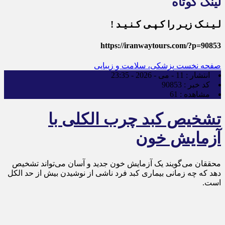
لینک کوتاه
لـیـنـک زیـر را کـپـی کـنـیـد !
https://iranwaytours.com/?p=90853
صفحه نخست
پزشکی، سلامت و زیبایی
انتشار :
11 - می - 2026 - 23:35
کد خبر :
90853
مشاهده :
61
تشخیص کبد چرب الکلی با
آزمایش خون
محققان می‌گویند یک آزمایش خون جدید و آسان می‌تواند تشخیص
دهد که چه زمانی بیماری کبد فرد ناشی از نوشیدن بیش از حد الکل
است.