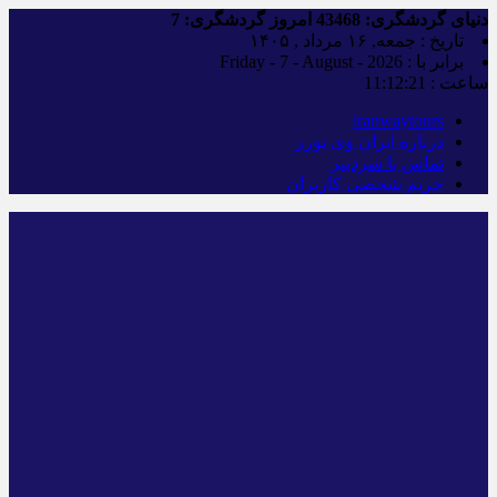
دنیای گردشگری:
43468
امروز گردشگری:
7
تاریخ : جمعه, ۱۶ مرداد , ۱۴۰۵
برابر با : Friday - 7 - August - 2026
ساعت :
11:12:22
iranwaytours
درباره ایران وی تورز
تماس با سردبیر
حریم شخصی کاربران