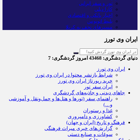
تور و سفر ایرانی
کارا دیلی
اخبار بانکی و اقتصادی
بلیط اتوبوس
مسیرهای نجف به کربلا
ایران وی تورز
دنیای گردشگری:
43468
امروز گردشگری:
7
ایران وی تورز
شرایط بازنشر محتوا در ایران وی تورز
خرید رپورتاژ ایران وی تورز
ایران سفر تور
جاهای دیدنی و جاذبه‌های گردشگری
راهنمای سفر (تورها و هتل‌ها و حمل‌و‌نقل و آموزشی
و…)
غذا و رستوران
کشاورزی و دامپروری
فرهنگ و تاریخ (ایران و جهان)
گزارش‌های خبری میراث فرهنگی
سوغات و صنایع دستی