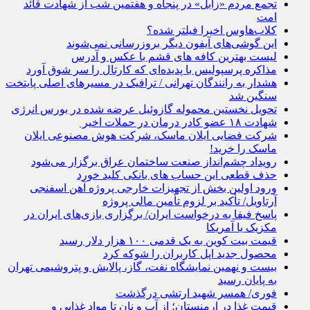
تجمع مردم «زابل» در پنجاه و هفتمین شب از شهادت قائد
امت
کلاب‌هاوس اخیرا فیلتر شده؟
این گوشی‌های آیفون دیگر بروزرسانی نمی‌شوند
لیست بهترین کافه های قشم با عکس و آدرس
مذاکره پرسپولیس با پدیده‌ای که کارتال را سر شوق آورد
هشدار به رانندگان تهرانی / ترافیک در مسیرهای اصلی پایتخت
سنگین شد
تحویل نخستین محموله گازوئیل عرضه شده در بورس انرژی
شهادت ۱۸ عضو کادر درمان در حملات اخیر
شرکت فضایی ایلان ماسک، شرکت هوش مصنوعی ایلان
ماسک را خرید!
رویداد چشم‌انداز صنعت ساختمان عراق برگزار می‌شود
حذف قطعی این حساب های بانکی کلید خورد
ورود اولین بخش از تجهیزات خارجی پروژه آهن اسفنجی
آرتاویل/ تأکید بر لزوم تأمین مالی پروژه
پاسخ فیفا به درخواست ایران/ برگزاری بازی‌های ایران در
مکزیک یا آمریکا
قیمت بیت کوین به یک قدمی ۱۰۰ هزار دلار رسید
محصول جدید اپل کاربران را شوکه کرد
بیست و نهمین نمایشگاه نفت، گاز، پالایش و پتروشیمی تهران
به پایان رسید
فوری/ همسر شهید ارتشی درگذشت
قیمت غذا در ارمنستان؛ از آب و نان تا مواد غذایی و