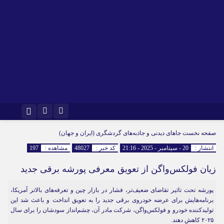
اینستاگرام
تلگرام
صفحه نخست
جاهای دیدنی و جاذبه‌های گردشگری (ایران و جهان)
انتشار :
20 - سپتامبر - 2025 - 21:16
کد خبر :
48027
مشاهده :
197
زیان فولکس‌واگن از تعویق معرفی پورشه برقی جدید
پورشه تحت تاثیر تقاضای ضعیف‌تر، فشار در بازار چین و تعرفه‌های بالاتر آمریکا،
برنامه‌هایش برای عرضه خودروی برقی جدید را به تعویق انداخت و باعث شد این
تولیدکننده خودرو و فولکس‌واگن، شرکت مادر آن، چشم‌انداز سودشان را برای سال
۲۰۲۵ کاهش دهند.