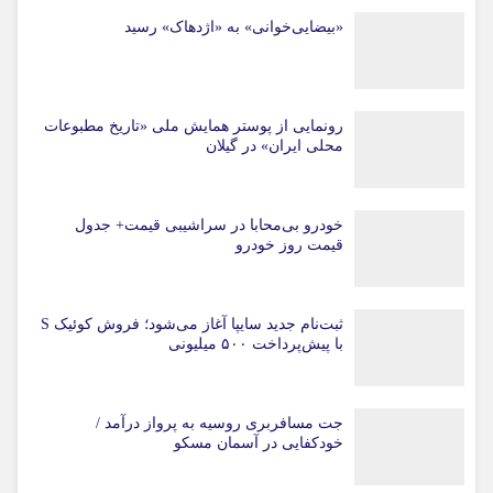
«بیضایی‌خوانی» به «اژدهاک» رسید
رونمایی از پوستر همایش ملی «تاریخ مطبوعات
محلی ایران» در گیلان
خودرو بی‌محابا در سراشیبی قیمت+ جدول
قیمت روز خودرو
ثبت‌نام جدید سایپا آغاز می‌شود؛ فروش کوئیک S
با پیش‌پرداخت ۵۰۰ میلیونی
جت مسافربری روسیه به پرواز درآمد /
خودکفایی در آسمان مسکو