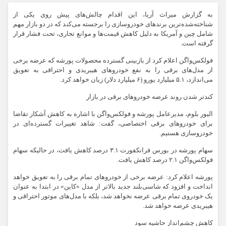
به گزارش میراث آریا، این اقدام چالش‌های پیش روی یکی از
شناخته‌شده‌ترین برندهای خودروسازی را برجسته می‌کند که در دو بازار مهم
شامل چین و آمریکا به دلیل کاهش قیمت‌ها و موانع تجاری، تحت فشار قرار
گرفته است.
فولکس‌واگن اعلام کرد از بازبینی گسترده محصولات پورشه که عرضه برخی
از مدل‌های برقی را به نفع خودروهای هیبریدی و احتراقی به تعویق
می‌اندازد، ۵.۱ میلیارد یورو (۶ میلیارد دلار) زیان خواهد کرد.
کندتر شدن روند عرضه خودروهای برقی در بازار
الیور بلوم، مدیرعامل پورشه و فولکس‌واگن با اشاره به کاهش آشکار تقاضا
برای خودروهای برقی اختصاصی، گفت: شاهد تغییرات گسترده‌ای در
خودروسازی هستیم.
سهام پورشه در بورس فرانکفورت ۳.۱ درصد کاهش یافت، در حالیکه سهام
فولکس‌واگن ۲.۱ درصد کاهش یافت.
پورشه اعلام کرد: عرضه برخی از خودروهای تمام برقی را به تعویق خواهد
انداخت و افزود که شاسی‌بلند جدید بالاتر از مدل «کاین» در ابتدا به عنوان
یک خودروی تمام برقی عرضه نخواهد شد، بلکه با مدل‌های موتور احتراقی و
هیبریدی عرضه خواهد شد.
کاهش چشم‌انداز حاشیه سود