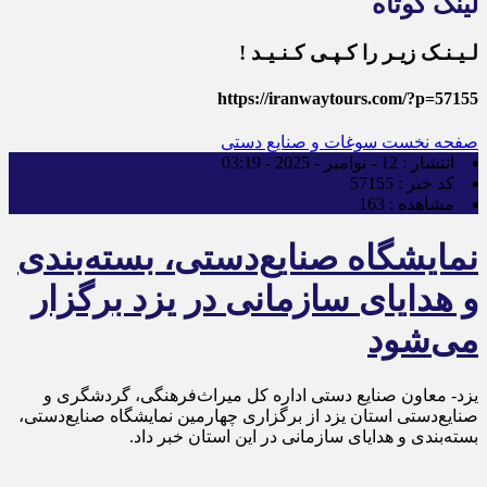
لینک کوتاه
لـیـنـک زیـر را کـپـی کـنـیـد !
https://iranwaytours.com/?p=57155
صفحه نخست
سوغات و صنایع دستی
انتشار :
12 - نوامبر - 2025 - 03:19
کد خبر :
57155
مشاهده :
163
نمایشگاه صنایع‌دستی، بسته‌بندی
و هدایای سازمانی در یزد برگزار
می‌شود
یزد- معاون صنایع دستی اداره کل میراث‌فرهنگی، گردشگری و
صنایع‌دستی استان یزد از برگزاری چهارمین نمایشگاه صنایع‌دستی،
بسته‌بندی و هدایای سازمانی در این استان خبر داد.