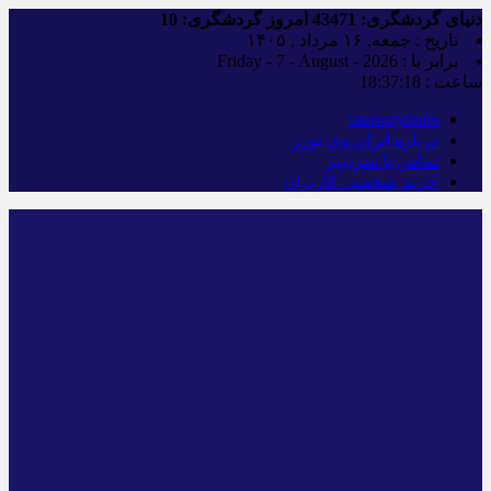
دنیای گردشگری:
43471
امروز گردشگری:
10
تاریخ : جمعه, ۱۶ مرداد , ۱۴۰۵
برابر با : Friday - 7 - August - 2026
ساعت :
18:37:19
iranwaytours
درباره ایران وی تورز
تماس با سردبیر
حریم شخصی کاربران