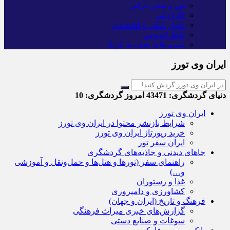
تور و سفر ایرانی
کارا دیلی
اخبار بانکی و اقتصادی
بلیط اتوبوس
مسیرهای نجف به کربلا
ایران وی تورز
دنیای گردشگری:
43471
امروز گردشگری:
10
ایران وی تورز
شرایط بازنشر محتوا در ایران وی تورز
خرید رپورتاژ ایران وی تورز
ایران سفر تور
جاهای دیدنی و جاذبه‌های گردشگری
راهنمای سفر (تورها و هتل‌ها و حمل‌و‌نقل و آموزشی
و…)
غذا و رستوران
کشاورزی و دامپروری
فرهنگ و تاریخ (ایران و جهان)
گزارش‌های خبری میراث فرهنگی
سوغات و صنایع دستی