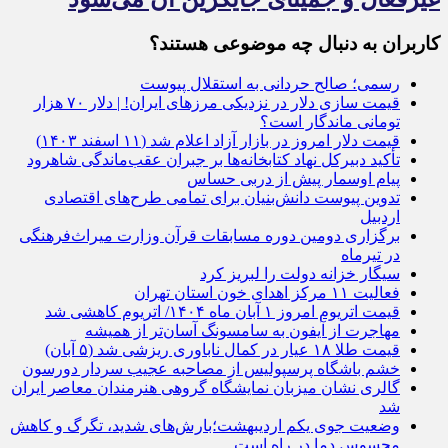
کاربران به دنبال چه موضوعی هستند؟
رسمی؛ صالح حردانی به استقلال پیوست
قیمت سازی دلار در نزدیکی مرزهای ایران! | دلار ۷۰ هزار
تومانی ماندگار است؟
قیمت دلار امروز در بازار آزاد اعلام شد (۱۱ اسفند ۱۴۰۳)
تأکید دبیرکل نهاد کتابخانه‌ها بر جبران عقب‌ماندگی شاهرود
پیام اوسمار پیش از دربی حساس
تدوین پیوست دانش‌بنیان برای تمامی طرح‌های اقتصادی
اردبیل
برگزاری دومین دوره مسابقات قرآن وزارت میراث‌فرهنگی
در تیرماه
سیگار خزانه دولت را لبریز کرد
فعالیت ۱۱ مرکز اهدای خون استان تهران
قیمت اتریوم امروز ۱ آبان ماه ۱۴۰۴/ اتریوم کاهشی شد
مهاجرت از آیفون به سامسونگ آسان‌تر از همیشه
قیمت طلا ۱۸ عیار در کمال ناباوری ریزشی شد (۵ آبان)
خشم باشگاه پرسپولیس از مصاحبه عجیب سردار دورسون
گالری نشان میزبان نمایشگاه گروهی هنرمندان معاصر ایران
شد
وضعیت جوی یکم اردیبهشت؛بارش‌های شدید، تگرگ و کاهش
محسوس دما در راه است