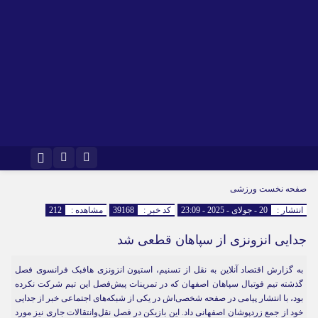
اینستاگرام
تلگرام
صفحه نخست
ورزشی
انتشار :
20 - جولای - 2025 - 23:09
کد خبر :
39168
مشاهده :
212
جدایی انزونزی از سپاهان قطعی شد
به گزارش اقتصاد آنلاین به نقل از تسنیم، استیون انزونزی هافبک فرانسوی فصل
گذشته تیم فوتبال سپاهان اصفهان که در تمرینات پیش‌فصل این تیم شرکت نکرده
بود، با انتشار پیامی در صفحه شخصی‌اش در یکی از شبکه‌های اجتماعی خبر از جدایی
خود از جمع زردپوشان اصفهانی داد. این بازیکن در فصل نقل‌وانتقالات جاری نیز مورد