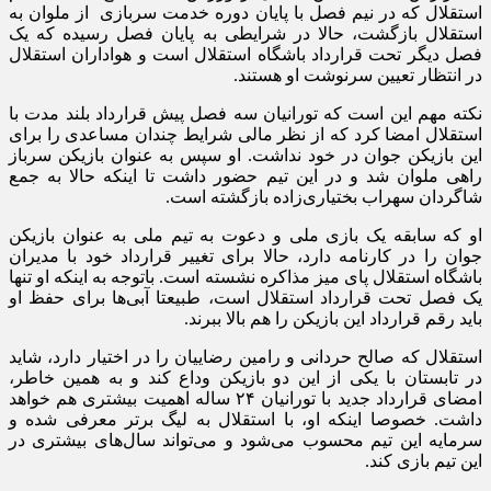
استقلال که در نیم فصل با پایان دوره خدمت سربازی از ملوان به
استقلال بازگشت، حالا در شرایطی به پایان فصل رسیده که یک
فصل دیگر تحت قرارداد باشگاه استقلال است و هواداران استقلال
در انتظار تعیین سرنوشت او هستند.
نکته مهم این است که تورانیان سه فصل پیش قرارداد بلند مدت با
استقلال امضا کرد که از نظر مالی شرایط چندان مساعدی را برای
این بازیکن جوان در خود نداشت. او سپس به عنوان بازیکن سرباز
راهی ملوان شد و در این تیم حضور داشت تا اینکه حالا به جمع
شاگردان سهراب بختیاری‌زاده بازگشته است.
او که سابقه یک بازی ملی و دعوت به تیم ملی به عنوان بازیکن
جوان را در کارنامه دارد، حالا برای تغییر قرارداد خود با مدیران
باشگاه استقلال پای میز مذاکره نشسته است. باتوجه به اینکه او تنها
یک فصل تحت قرارداد استقلال است، طبیعتا آبی‌ها برای حفظ او
باید رقم قرارداد این بازیکن را هم بالا ببرند.
استقلال که صالح حردانی و رامین رضاییان را در اختیار دارد، شاید
در تابستان با یکی از این دو بازیکن وداع کند و به همین خاطر،
امضای قرارداد جدید با تورانیان ۲۴ ساله اهمیت بیشتری هم خواهد
داشت. خصوصا اینکه او، با استقلال به لیگ برتر معرفی شده و
سرمایه این تیم محسوب می‌شود و می‌تواند سال‌های بیشتری در
این تیم بازی کند.