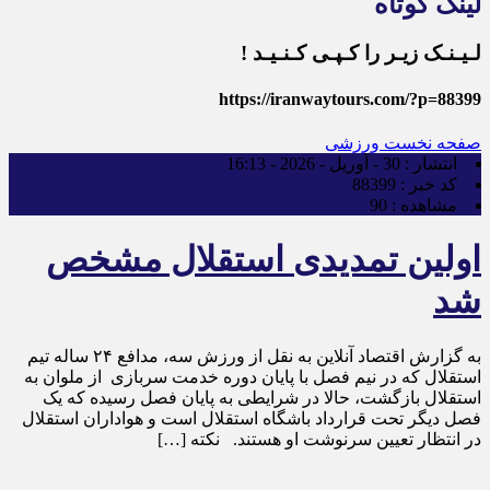
لینک کوتاه
لـیـنـک زیـر را کـپـی کـنـیـد !
https://iranwaytours.com/?p=88399
صفحه نخست
ورزشی
انتشار :
30 - آوریل - 2026 - 16:13
کد خبر :
88399
مشاهده :
90
اولین تمدیدی استقلال مشخص
شد
به گزارش اقتصاد آنلاین به نقل از ورزش سه، مدافع ۲۴ ساله تیم
استقلال که در نیم فصل با پایان دوره خدمت سربازی از ملوان به
استقلال بازگشت، حالا در شرایطی به پایان فصل رسیده که یک
فصل دیگر تحت قرارداد باشگاه استقلال است و هواداران استقلال
در انتظار تعیین سرنوشت او هستند. نکته […]