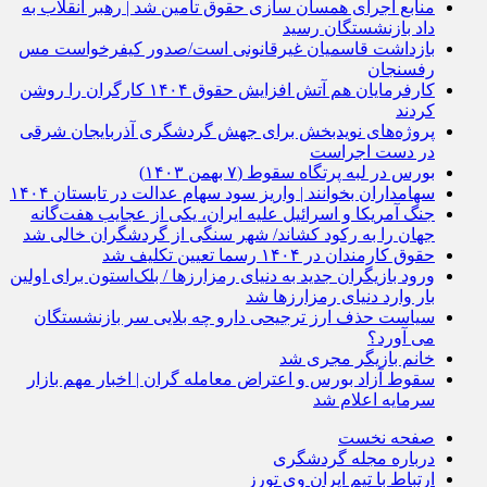
منابع اجرای همسان سازی حقوق تامین شد | رهبر انقلاب به
داد بازنشستگان رسید
بازداشت قاسمیان غیرقانونی است/صدور کیفرخواست مس
رفسنجان
کارفرمایان هم آتش افزایش حقوق ۱۴۰۴ کارگران را روشن
کردند
پروژه‌های نویدبخش برای جهش گردشگری آذربایجان شرقی
در دست اجراست
بورس در لبه پرتگاه سقوط (۷ بهمن ۱۴۰۳)
سهامداران بخوانند | واریز سود سهام عدالت در تابستان ۱۴۰۴
جنگ آمریکا و اسرائیل علیه ایران، یکی از عجایب هفت‌گانه
جهان را به رکود کشاند/ شهر سنگی از گردشگران خالی شد
حقوق کارمندان در ۱۴۰۴ رسما تعیین تکلیف شد
ورود بازیگران جدید به دنیای رمزارزها / بلک‌استون برای اولین
بار وارد دنیای رمزارزها شد
سیاست حذف ارز ترجیحی دارو چه بلایی سر بازنشستگان
می آورد؟
خانم بازیگر مجری شد
سقوط آزاد بورس و اعتراض معامله گران | اخبار مهم بازار
سرمایه اعلام شد
صفحه نخست
درباره مجله گردشگری
ارتباط با تیم ایران وی تورز