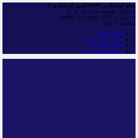
دنیای گردشگری:
43494
امروز گردشگری:
2
تاریخ : یکشنبه, ۱۸ مرداد , ۱۴۰۵
برابر با : Sunday - 9 - August - 2026
ساعت :
4:02:20
iranwaytours
درباره ایران وی تورز
تماس با سردبیر
حریم شخصی کاربران