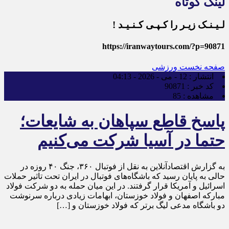
لینک کوتاه
لـیـنـک زیـر را کـپـی کـنـیـد !
https://iranwaytours.com/?p=90871
صفحه نخست
ورزشی
انتشار :
12 - می - 2026 - 04:13
کد خبر :
90871
مشاهده :
85
پاسخ قاطع سپاهان به شایعات؛
حتما در آسیا شرکت می‌کنیم
به گزارش اقتصادآنلاین به نقل از فوتبال ۳۶۰، جنگ ۴۰ روزه در
حالی به پایان رسید که باشگاه‌های فوتبال در ایران تحت تاثیر حملات
اسرائیل و آمریکا قرار گرفتند. در این میان حمله به دو شرکت فولاد
مبارکه اصفهان و فولاد خوزستان، ابهامات زیادی درباره سرنوشت
دو باشگاه مدعی لیگ برتر که فولاد خوزستان و […]