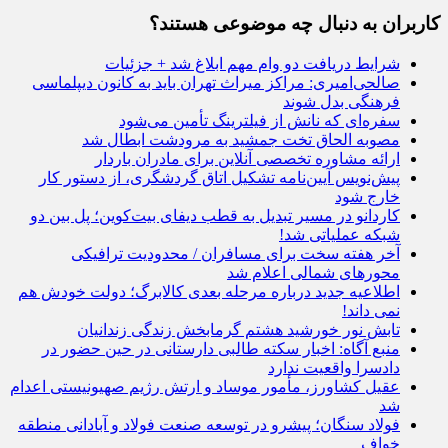
کاربران به دنبال چه موضوعی هستند؟
شرایط دریافت دو وام مهم ابلاغ شد + جزئیات
صالحی‌امیری: مراکز میراث تهران باید به کانون دیپلماسی
فرهنگی بدل شوند
سفره‌ای که نانش از فیلترینگ تأمین می‌شود
مصوبه الحاق تخت جمشید به مرودشت ابطال شد
ارائه مشاوره تخصصی آنلاین برای مادران باردار
پیش‌نویس آیین‌نامه تشکیل اتاق گردشگری، از دستور کار
خارج شود
کاردانو در مسیر تبدیل‌ به قطب دیفای بیت‌کوین؛ پل بین دو
شبکه عملیاتی شد!
آخر هفته سخت برای مسافران / محدودیت ترافیکی
محورهای شمالی اعلام شد
اطلاعیه جدید درباره مرحله بعدی کالابرگ؛ دولت خودش هم
نمی داند!
تابش نور خورشید هشتم گرمابخش زندگی زندانیان
منبع آگاه: اخبار سکته طالبی دارستانی در حین حضور در
دادسرا واقعیت ندارد
عقیل کشاورز، مأمور موساد و ارتش رژیم صهیونیستی اعدام
شد
فولاد سنگان؛ پیشرو در توسعه صنعت فولاد و آبادانی منطقه
خواف