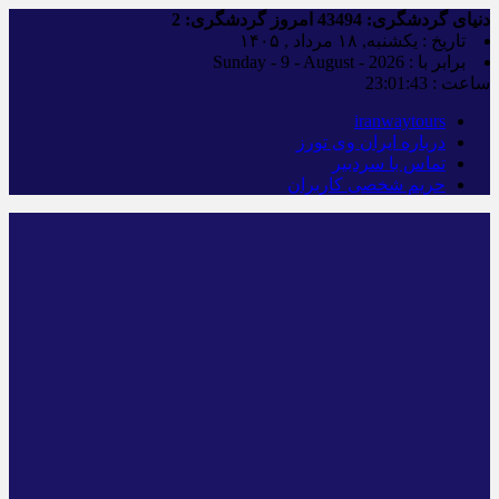
دنیای گردشگری:
43494
امروز گردشگری:
2
تاریخ : یکشنبه, ۱۸ مرداد , ۱۴۰۵
برابر با : Sunday - 9 - August - 2026
ساعت :
23:01:43
iranwaytours
درباره ایران وی تورز
تماس با سردبیر
حریم شخصی کاربران