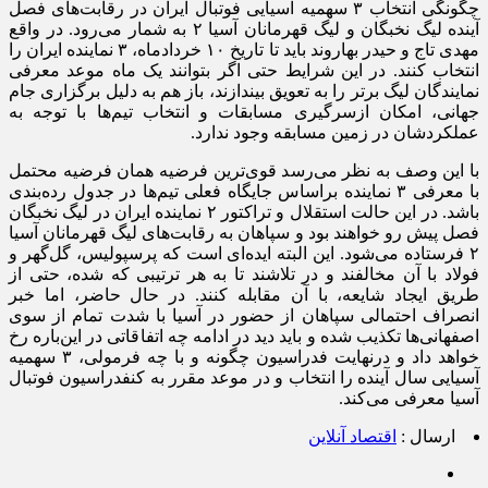
چگونگی انتخاب ۳ سهمیه آسیایی فوتبال ایران در رقابت‌های فصل
آینده لیگ نخبگان و لیگ قهرمانان آسیا ۲ به شمار می‌رود. در واقع
مهدی تاج و حیدر بهاروند باید تا تاریخ ۱۰ خردادماه، ۳ نماینده ایران را
انتخاب کنند. در این شرایط حتی اگر بتوانند یک ماه موعد معرفی
نمایندگان لیگ برتر را به تعویق بیندازند، باز هم به دلیل برگزاری جام
جهانی، امکان ازسرگیری مسابقات و انتخاب تیم‌ها با توجه به
عملکردشان در زمین مسابقه وجود ندارد.
با این وصف به نظر می‌رسد قوی‌ترین فرضیه همان فرضیه محتمل
با معرفی ۳ نماینده براساس جایگاه فعلی تیم‌ها در جدول رده‌بندی
باشد. در این حالت استقلال و تراکتور ۲ نماینده ایران در لیگ نخبگان
فصل پیش رو خواهند بود و سپاهان به رقابت‌های لیگ قهرمانان آسیا
۲ فرستاده می‌شود. این البته ایده‌ای است که پرسپولیس، گل‌گهر و
فولاد با آن مخالفند و در تلاشند تا به هر ترتیبی که شده، حتی از
طریق ایجاد شایعه، با آن مقابله کنند. در حال حاضر، اما خبر
انصراف احتمالی سپاهان از حضور در آسیا با شدت تمام از سوی
اصفهانی‌ها تکذیب شده و باید دید در ادامه چه اتفاقاتی در این‌باره رخ
خواهد داد و درنهایت فدراسیون چگونه و با چه فرمولی، ۳ سهمیه
آسیایی سال آینده را انتخاب و در موعد مقرر به کنفدراسیون فوتبال
آسیا معرفی می‌کند.
ارسال :
اقتصاد آنلاین