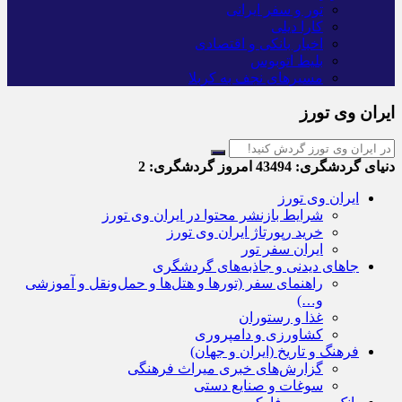
تور و سفر ایرانی
کارا دیلی
اخبار بانکی و اقتصادی
بلیط اتوبوس
مسیرهای نجف به کربلا
ایران وی تورز
دنیای گردشگری:
43494
امروز گردشگری:
2
ایران وی تورز
شرایط بازنشر محتوا در ایران وی تورز
خرید رپورتاژ ایران وی تورز
ایران سفر تور
جاهای دیدنی و جاذبه‌های گردشگری
راهنمای سفر (تورها و هتل‌ها و حمل‌و‌نقل و آموزشی
و…)
غذا و رستوران
کشاورزی و دامپروری
فرهنگ و تاریخ (ایران و جهان)
گزارش‌های خبری میراث فرهنگی
سوغات و صنایع دستی