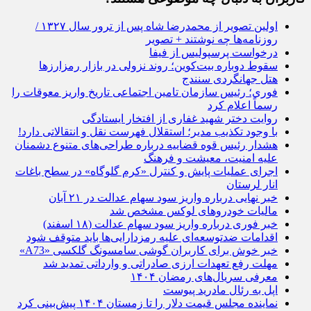
اولین تصویر از محمدرضا شاه پس از ترور سال ۱۳۲۷ /
روزنامه‌ها چه نوشتند + تصویر
درخواست پرسپولیس از فیفا
سقوط دوباره بیت‌کوین؛ روند نزولی در بازار رمزارز‌ها
هتل جهانگردی سنندج
فوری؛ رئیس سازمان تامین اجتماعی تاریخ واریز معوقات را
رسماً اعلام کرد
روایت دختر شهید غفاری از افتخار ایستادگی
با وجود تکذیب مدیر؛ استقلال فهرست نقل و انتقالاتی دارد!
هشدار رئیس قوه قضاییه درباره طراحی‌های متنوع دشمنان
علیه امنیت، معیشت و فرهنگ
اجرای عملیات پایش و کنترل «کرم گلوگاه» در سطح باغات
انار لرستان
خبر نهایی درباره واریز سود سهام عدالت در ۲۱ آبان
مالیات خودروهای لوکس مشخص شد
خبر فوری درباره واریز سود سهام عدالت (۱۸ اسفند)
اقدامات ضدتوسعه‌ای علیه رمزدارایی‌ها باید متوقف شود
خبر خوش برای کاربران گوشی سامسونگ گلکسی «A73»
مهلت رفع تعهدات ارزی صادراتی و وارداتی تمدید شد
معرفی سریال‌های رمضان ۱۴۰۴
اپل به رئال مادرید پیوست
نماینده مجلس قیمت دلار را تا زمستان ۱۴۰۴ پیش‌بینی کرد