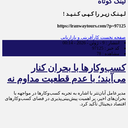
لینک کوتاه
لـیـنـک زیـر را کـپـی کـنـیـد !
https://iranwaytours.com/?p=97125
صفحه نخست
کارآفرینی و بازاریابی
انتشار :
9 - ژوئن - 2026 - 00:14
کد خبر :
97125
مشاهده :
78
کسب‌وکارها با بحران کنار
می‌آیند؛ با عدم قطعیت مداوم نه
مدیرعامل آبان‌تتر با اشاره به تجربه کسب‌وکارها در مواجهه با
بحران‌های اخیر، بر اهمیت پیش‌بینی‌پذیری در فضای کسب‌وکارهای
اقتصاد دیجیتال تأکید کرد.