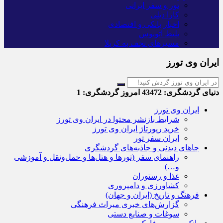
تور و سفر ایرانی
کارا دیلی
اخبار بانکی و اقتصادی
بلیط اتوبوس
مسیرهای نجف به کربلا
ایران وی تورز
دنیای گردشگری:
43472
امروز گردشگری:
1
ایران وی تورز
شرایط بازنشر محتوا در ایران وی تورز
خرید رپورتاژ ایران وی تورز
ایران سفر تور
جاهای دیدنی و جاذبه‌های گردشگری
راهنمای سفر (تورها و هتل‌ها و حمل‌و‌نقل و آموزشی
و…)
غذا و رستوران
کشاورزی و دامپروری
فرهنگ و تاریخ (ایران و جهان)
گزارش‌های خبری میراث فرهنگی
سوغات و صنایع دستی