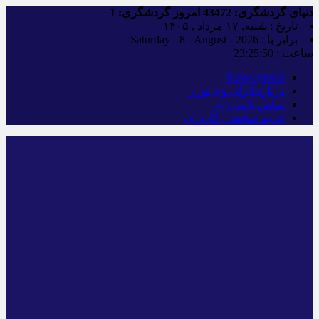
دنیای گردشگری:
43472
امروز گردشگری:
1
تاریخ : شنبه, ۱۷ مرداد , ۱۴۰۵
برابر با : Saturday - 8 - August - 2026
ساعت :
23:25:51
iranwaytours
درباره ایران وی تورز
تماس با سردبیر
حریم شخصی کاربران