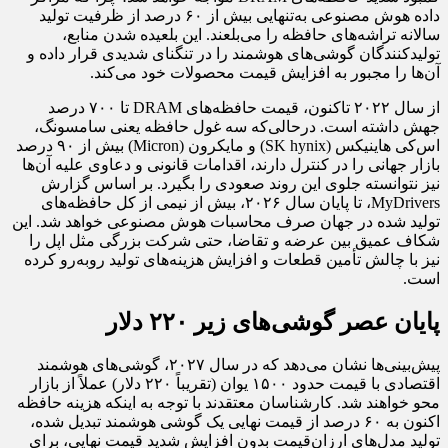
داده هوش مصنوعی به‌تنهایی بیش از ۶۰ درصد از ظرفیت تولید
سالانه تراشه‌های حافظه را می‌بلعند. این بلعیده شدن منابع،
تولیدکنندگان گوشی‌های هوشمند را در تنگنای شدیدی قرار داده و
آن‌ها را مجبور به افزایش قیمت محصولات خود می‌کند.
از سال ۲۰۲۲ تاکنون، قیمت حافظه‌های DRAM تا ۷۰۰ درصد
جهش داشته است. درحالی‌که سه غول حافظه یعنی سامسونگ،
اس‌کی هاینیکس (SK hynix) و مایکرون (Micron) بیش از ۹۰ درصد
بازار جهانی را در کنترل دارند، اقدامات قانونی و دعاوی علیه آن‌ها
نیز نتوانسته جلوی این روند صعودی را بگیرد. بر اساس گزارش
MyDrivers، تا پایان سال ۲۰۲۶، بیش از نیمی از کل حافظه‌های
تولید شده در جهان صرف محاسبات هوش مصنوعی خواهد شد. این
شکاف عمیق بین عرضه و تقاضا، حتی شرکت بزرگی مثل اپل را
نیز با چالش تأمین قطعات و افزایش هزینه‌های تولید روبه‌رو کرده
است.
پایان عصر گوشی‌های زیر ۲۲۰ دلار
پیش‌بینی‌ها نشان می‌دهد که در سال ۲۰۲۷، گوشی‌های هوشمند
اقتصادی با قیمت حدود ۱۵۰۰ یوان (تقریباً ۲۲۰ دلار) عملاً از بازار
محو خواهند شد. کارشناسان معتقدند با توجه به اینکه هزینه حافظه
اکنون به ۶۰ درصد از قیمت نهایی یک گوشی هوشمند تبدیل شده،
تولید مدل‌های ارزان‌قیمت بدون افزایش شدید قیمت نهایی، برای