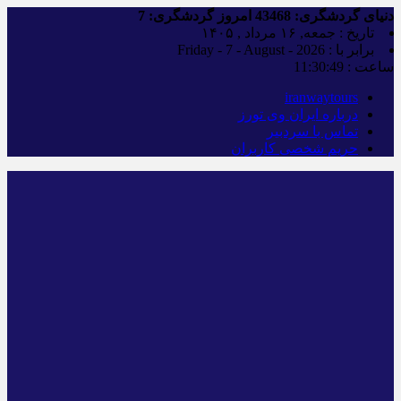
دنیای گردشگری:
43468
امروز گردشگری:
7
تاریخ : جمعه, ۱۶ مرداد , ۱۴۰۵
برابر با : Friday - 7 - August - 2026
ساعت :
11:30:49
iranwaytours
درباره ایران وی تورز
تماس با سردبیر
حریم شخصی کاربران