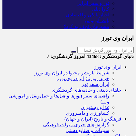
تور و سفر ایرانی
کارا دیلی
اخبار بانکی و اقتصادی
بلیط اتوبوس
مسیرهای نجف به کربلا
ایران وی تورز
دنیای گردشگری:
43468
امروز گردشگری:
7
ایران وی تورز
شرایط بازنشر محتوا در ایران وی تورز
خرید رپورتاژ ایران وی تورز
ایران سفر تور
جاهای دیدنی و جاذبه‌های گردشگری
راهنمای سفر (تورها و هتل‌ها و حمل‌و‌نقل و آموزشی
و…)
غذا و رستوران
کشاورزی و دامپروری
فرهنگ و تاریخ (ایران و جهان)
گزارش‌های خبری میراث فرهنگی
سوغات و صنایع دستی