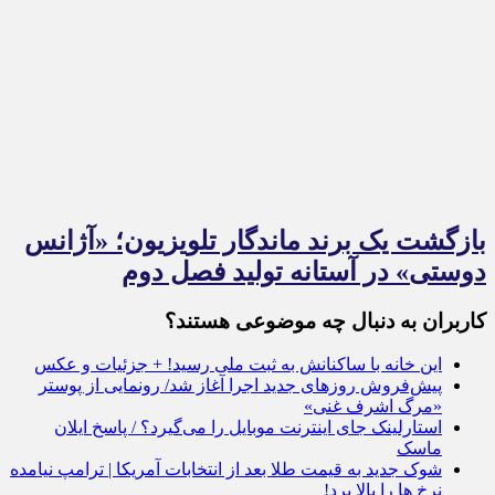
بازگشت یک برند ماندگار تلویزیون؛ «آژانس
دوستی» در آستانه تولید فصل دوم
کاربران به دنبال چه موضوعی هستند؟
این خانه با ساکنانش به ثبت ملی رسید! + جزئیات و عکس
پیش‌فروش روزهای جدید اجرا آغاز شد/ رونمایی از پوستر
«مرگ اشرف غنی»
استارلینک جای اینترنت موبایل را می‌گیرد؟ / پاسخ ایلان
ماسک
شوک جدید به قیمت طلا بعد از انتخابات آمریکا | ترامپ نیامده
نرخ ها را بالا برد!