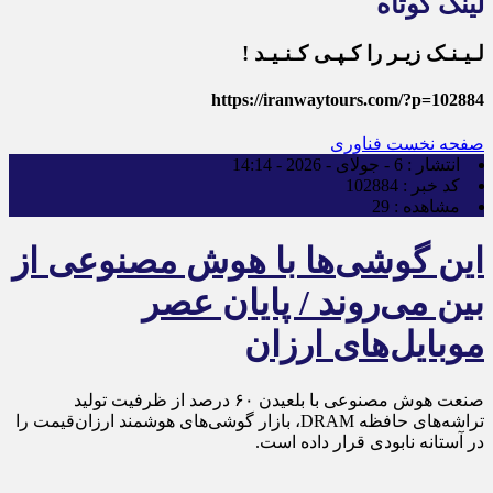
لینک کوتاه
لـیـنـک زیـر را کـپـی کـنـیـد !
https://iranwaytours.com/?p=102884
صفحه نخست
فناوری
انتشار :
6 - جولای - 2026 - 14:14
کد خبر :
102884
مشاهده :
29
این گوشی‌ها با هوش مصنوعی از
بین می‌روند / پایان عصر
موبایل‌های ارزان
صنعت هوش مصنوعی با بلعیدن ۶۰ درصد از ظرفیت تولید
تراشه‌های حافظه DRAM، بازار گوشی‌های هوشمند ارزان‌قیمت را
در آستانه نابودی قرار داده است.