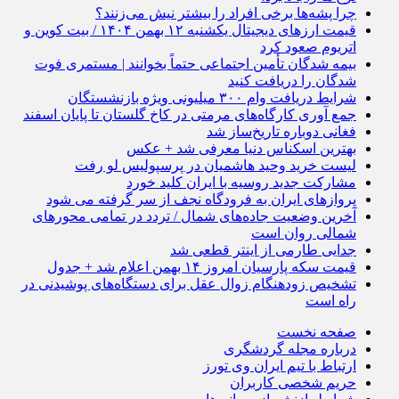
چرا پشه‌ها برخی افراد را بیشتر نیش می‌زنند؟
قیمت ارز‌های دیجیتال یکشنبه ۱۲ بهمن ۱۴۰۴ / بیت کوین و
اتریوم صعود کرد
بیمه شدگان تأمین اجتماعی حتماً بخوانند | مستمری فوت
شدگان را دریافت کنید
شرایط دریافت وام ۳۰۰ میلیونی ویژه بازنشستگان
جمع آوری کارگاه‌های مرمتی در کاخ گلستان تا پایان اسفند
فغانی دوباره تاریخ‌ساز شد
بهترین اسکناس دنیا معرفی شد + عکس
لیست خرید وحید هاشمیان در پرسپولیس لو رفت
مشارکت جدید روسیه با ایران کلید خورد
پروازهای ایران به فرودگاه نجف از سر گرفته می شود
آخرین وضعیت جاده‌های شمال / تردد در تمامی محورهای
شمالی روان است
جدایی طارمی از اینتر قطعی شد
قیمت سکه پارسیان امروز ۱۴ بهمن اعلام شد + جدول
تشخیص زودهنگام زوال عقل برای دستگاه‌های پوشیدنی در
راه است
صفحه نخست
درباره مجله گردشگری
ارتباط با تیم ایران وی تورز
حریم شخصی کاربران