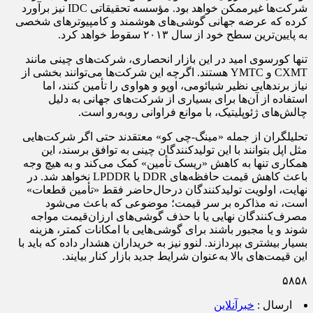
شرکت‌ها غیرممکن خواهد بود. مؤسسه تحقیقاتی IDC نیز برآورد
کرده که عرضه جهانی گوشی‌های هوشمند و کامپیوترهای شخصی
به پایین‌ترین سطح خود از سال ۲۰۱۳ سقوط خواهد کرد.
تنها کورسوی امید در این بازار انحصاری، شرکت‌های چینی مانند
CXMT و YMTC هستند. اگرچه این شرکت‌ها می‌توانند بخشی از
نیاز برندهایی نظیر شیائومی، اوپو و هواوی را تأمین کنند، اما
استفاده از آن‌ها برای بسیاری از شرکت‌های جهانی به دلیل
چالش‌های ژئوپلیتیک، با موانع فراوانی روبه‌رو است.
تحلیلگران از جمله «مینگ-چی کو» معتقدند حتی اگر شرکت‌هایی
مثل اپل بتوانند با این تولیدکنندگان چینی به توافق برسند، این
همکاری تنها به کاهش «ریسک تأمین» کمک می‌کند و به هیچ وجه
باعث کاهش قیمت حافظه‌های DDR یا LPDDR نخواهد شد. در
نهایت، اولویت تولیدکنندگان درحال‌حاضر فقط «تأمین قطعات»
است، نه مذاکره بر سر قیمت؛ موضوعی که باعث می‌شود
مصرف‌کنندگان نهایی یا با حذف گوشی‌های ارزان‌قیمت مواجه
شوند و یا مجبور باشند برای گوشی‌هایی با امکانات کمتر، هزینه
بسیار بیشتری بپردازند. لنوو نیز به خریداران هشدار داده که باید با
این قیمت‌های بالا به‌عنوان شرایط جدید بازار کنار بیایند.
۵۸۵۸
ارسال :
خبرآنلاین