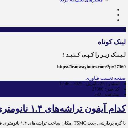
×
لینک کوتاه
لـیـنـک زیـر را کـپـی کـنـیـد !
https://iranwaytours.com/?p=27360
صفحه نخست
فناوری
انتشار :
25 - آوریل - 2025 - 12:46
کد خبر :
27360
مشاهده :
242
کدام آیفون تراشه‌های ۱.۴ نانومتری اپل را دریافت می‌کند؟
با گره پردازشی جدید TSMC امکان ساخت تراشه‌های ۱.۴ نانومتری فراهم می‌شود که احتمالاً اپل در آیفون ۲۰ از آن بهره ببرد.