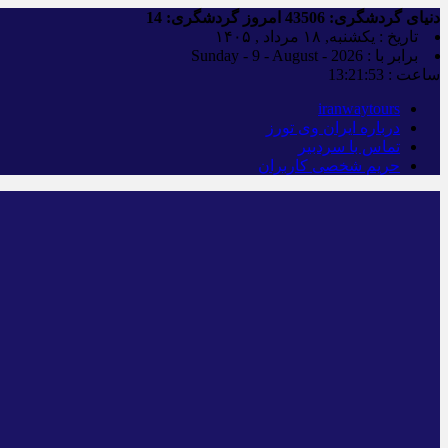
دنیای گردشگری:
43506
امروز گردشگری:
14
تاریخ : یکشنبه, ۱۸ مرداد , ۱۴۰۵
برابر با : Sunday - 9 - August - 2026
ساعت :
13:21:54
iranwaytours
درباره ایران وی تورز
تماس با سردبیر
حریم شخصی کاربران