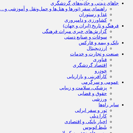
جاهای دیدنی و جاذبه‌های گردشگری
راهنمای سفر (تورها و هتل‌ها و حمل‌و‌نقل و آموزشی و…)
غذا و رستوران
کشاورزی و دامپروری
فرهنگ و تاریخ (ایران و جهان)
گزارش‌های خبری میراث فرهنگی
سوغات و صنایع دستی
بانک و بیمه و فارکس
ارزدیجیتال
صنعت و تجارت و خدمات
فناوری
اقتصاد گردشگری
خودرو
کارآفرینی و بازاریابی
عمومی و سرگرمی
پزشکی، سلامت و زیبایی
حقوق و قضایی
ورزشی
سایر راه‌ها
تور و سفر ایرانی
کارا دیلی
اخبار بانکی و اقتصادی
بلیط اتوبوس
مسیرهای نجف به کربلا