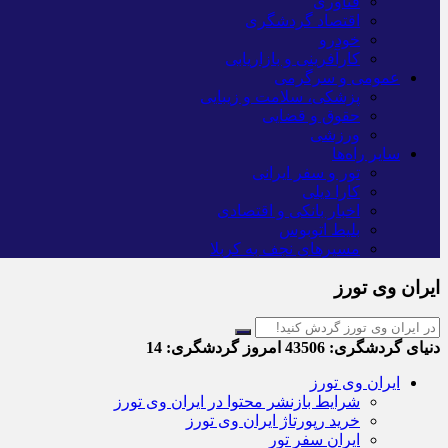
فناوری
اقتصاد گردشگری
خودرو
کارآفرینی و بازاریابی
عمومی و سرگرمی
پزشکی، سلامت و زیبایی
حقوق و قضایی
ورزشی
سایر راه‌ها
تور و سفر ایرانی
کارا دیلی
اخبار بانکی و اقتصادی
بلیط اتوبوس
مسیرهای نجف به کربلا
ایران وی تورز
دنیای گردشگری:
43506
امروز گردشگری:
14
ایران وی تورز
شرایط بازنشر محتوا در ایران وی تورز
خرید رپورتاژ ایران وی تورز
ایران سفر تور