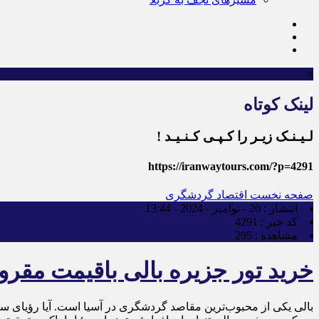
×
لینک کوتاه
لـیـنـک زیـر را کـپـی کـنـیـد !
https://iranwaytours.com/?p=4291
صفحه نخست
اقتصاد گردشگری
انتشار :
20 - نوامبر - 2024 - 13:44
کد خبر :
4291
مشاهده :
295
خرید تور جزیره بالی باقیمت مقرو
بالی یکی از محبوب‌ترین مقاصد گردشگری در آسیا است. آیا رؤیای سفر