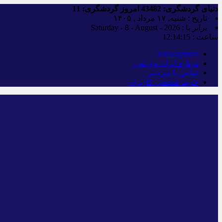
دنیای گردشگری:
43482
امروز گردشگری:
11
تاریخ : شنبه, ۱۷ مرداد , ۱۴۰۵
برابر با : Saturday - 8 - August - 2026
ساعت :
12:14:16
iranwaytours
درباره ایران وی تورز
تماس با سردبیر
حریم شخصی کاربران