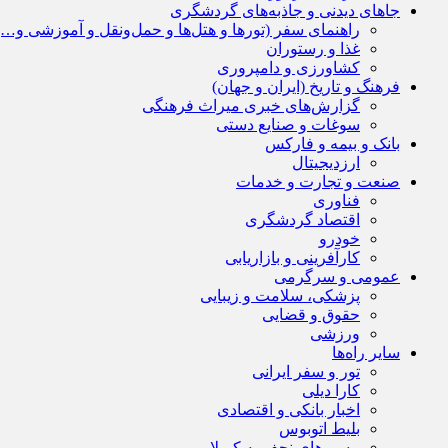
جاهای دیدنی و جاذبه‌های گردشگری
راهنمای سفر (تورها و هتل‌ها و حمل‌و‌نقل و آموزشی و…)
غذا و رستوران
کشاورزی و دامپروری
فرهنگ و تاریخ (ایران و جهان)
گزارش‌های خبری میراث فرهنگی
سوغات و صنایع دستی
بانک و بیمه و فارکس
ارزدیجیتال
صنعت و تجارت و خدمات
فناوری
اقتصاد گردشگری
خودرو
کارآفرینی و بازاریابی
عمومی و سرگرمی
پزشکی، سلامت و زیبایی
حقوق و قضایی
ورزشی
سایر راه‌ها
تور و سفر ایرانی
کارا دیلی
اخبار بانکی و اقتصادی
بلیط اتوبوس
مسیرهای نجف به کربلا