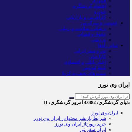
فناوری
اقتصاد گردشگری
خودرو
کارآفرینی و بازاریابی
عمومی و سرگرمی
پزشکی، سلامت و زیبایی
حقوق و قضایی
ورزشی
سایر راه‌ها
تور و سفر ایرانی
کارا دیلی
اخبار بانکی و اقتصادی
بلیط اتوبوس
مسیرهای نجف به کربلا
ایران وی تورز
دنیای گردشگری:
43482
امروز گردشگری:
11
ایران وی تورز
شرایط بازنشر محتوا در ایران وی تورز
خرید رپورتاژ ایران وی تورز
ایران سفر تور