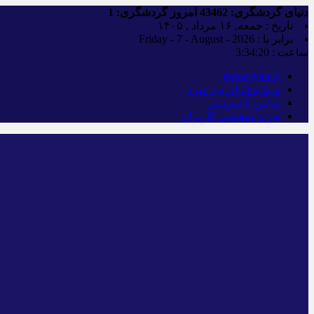
دنیای گردشگری:
43462
امروز گردشگری:
1
تاریخ : جمعه, ۱۶ مرداد , ۱۴۰۵
برابر با : Friday - 7 - August - 2026
ساعت :
3:34:21
iranwaytours
درباره ایران وی تورز
تماس با سردبیر
حریم شخصی کاربران