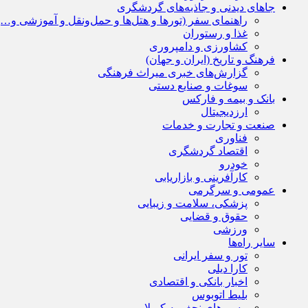
جاهای دیدنی و جاذبه‌های گردشگری
راهنمای سفر (تورها و هتل‌ها و حمل‌و‌نقل و آموزشی و…)
غذا و رستوران
کشاورزی و دامپروری
فرهنگ و تاریخ (ایران و جهان)
گزارش‌های خبری میراث فرهنگی
سوغات و صنایع دستی
بانک و بیمه و فارکس
ارزدیجیتال
صنعت و تجارت و خدمات
فناوری
اقتصاد گردشگری
خودرو
کارآفرینی و بازاریابی
عمومی و سرگرمی
پزشکی، سلامت و زیبایی
حقوق و قضایی
ورزشی
سایر راه‌ها
تور و سفر ایرانی
کارا دیلی
اخبار بانکی و اقتصادی
بلیط اتوبوس
مسیرهای نجف به کربلا