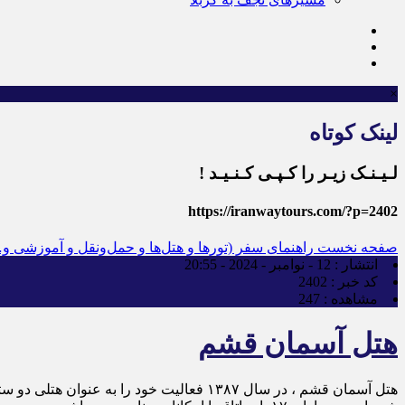
×
لینک کوتاه
لـیـنـک زیـر را کـپـی کـنـیـد !
https://iranwaytours.com/?p=2402
صفحه نخست
راهنمای سفر (تورها و هتل‌ها و حمل‌و‌نقل و آموزشی و
انتشار :
12 - نوامبر - 2024 - 20:55
کد خبر :
2402
مشاهده :
247
هتل آسمان قشم