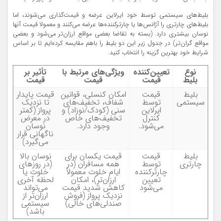
بلیط‌های سیستمی توسط خود ایرلاین عرضه و قیمت‌گذاری می‌شوند، اما
بلیط‌های چارتری را آژانس‌ها یا چارترکننده‌ها عرضه می‌کنند و معمولا قیمت‌ آنها
نوسان بیشتری دارد. (بسته به تقاضا بعضی مواقع ارزان‌تر می‌شود و بعضی
مواقع گران‌تر) در جدول زیر این دو بلیط را باهم مقایسه کرده‌ایم تا بر اساس
شرایط خود بهترین گزینه را انتخاب کنید.
نوع
تعیین‌کننده
ویژگی‌های مرتبط با
تأثیر بر
بلیط
قیمت
قیمت
قیمت
بلیط
قیمت
امکان کنسلی، قوانین
قیمت پایدار
سیستمی
توسط
شفاف، تخفیف‌های
تا نزدیک
ایرلاین
سنی (کودک/نوزاد) و
پرواز (کمتر
کنترل
تخفیف‌های خاص
در معرض
می‌شود.
وجود دارد.
نوسان
ناگهانی قرار
می‌گیرد)
بلیط
قیمت
قیمت یکسان برای
نوسان بالا
چارتری
توسط
همه مسافران (در
(در روزهای
چارترکننده
ایام خلوت معمولاً
خلوت یا
تعیین
ارزان‌تر)، امکان
لحظه آخری
می‌شود
کاهش شدید قیمت
می‌تواند
نزدیک پرواز (فروش
ارزان‌تر از
صندلی‌های خالی)
سیستمی
باشد)