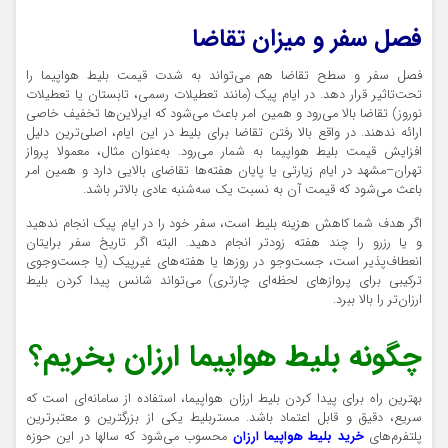
فصل سفر و میزان تقاضا
فصل سفر و سطح تقاضا هم می‌تواند به‌ شدت قیمت بلیط هواپیما را
تحت‌تاثیر قرار دهد. در ایام پیک (مانند تعطیلات رسمی، تابستان یا تعطیلات
نوروز) تقاضا بالا می‌رود و همین امر باعث می‌شود که ایرلاین‌ها تخفیف خاصی
ارائه ندهند. در واقع بالا رفتن تقاضا برای بلیط در این ایام، اصلی‌ترین دلیل
افزایش قیمت بلیط هواپیما به شمار می‌رود. به‌عنوان ‌مثال، معمولا پرواز
تهران–مشهد در ایام زیارتی یا پایان هفته‌ها تقاضای بالایی دارد و همین امر
باعث می‌شود که قیمت آن به نسبت یک سه‌شنبه عادی بالاتر باشد.
اگر هدف شما کاهش هزینه بلیط است، سفر خود را در ایام پیک انجام ندهید
و یا رزرو را چند هفته زودتر انجام دهید. البته اگر تاریخ سفر برایتان
انعطاف‌پذیر است، جست‌وجو در روزها یا هفته‌های غیرپیک (یا جست‌وجوی
ترکیبی برای پروازهای لحظه‌ای چارتری) می‌تواند شانس پیدا کردن بلیط
ارزان‌تر را بالا ببرد.
چگونه بلیط هواپیما ارزان بخریم؟
بهترین راه برای پیدا کردن بلیط ارزان هواپیما، استفاده از سامانه‌ای است که
سریع، دقیق و قابل اعتماد باشد. مستربلیط یکی از بزرگترین و معتبرترین
پلتفرم‌های
خرید بلیط هواپیما ارزان
محسوب می‌شود که سالها در این حوزه