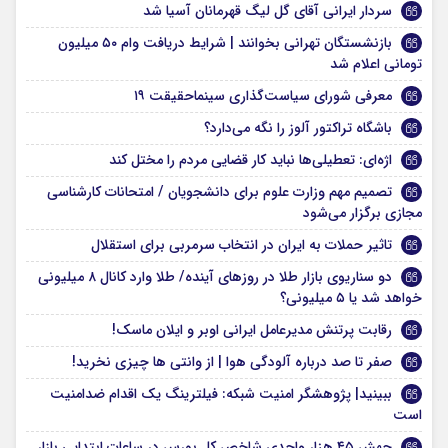
سردار ایرانی آقای گل لیگ قهرمانان آسیا شد
بازنشستگان تهرانی بخوانند | شرایط دریافت وام ۵۰ میلیون
تومانی اعلام شد
معرفی شورای سیاست‌گذاری سینماحقیقت ۱۹
باشگاه تراکتور آلوز را نگه می‌دارد؟
اژه‌ای: تعطیلی‌ها نباید کار قضایی مردم را مختل کند
تصمیم مهم وزارت علوم برای دانشجویان / امتحانات کارشناسی
مجازی برگزار می‌شود
تاثیر حملات به ایران در انتخاب سرمربی برای استقلال
دو سناریوی بازار طلا در روز‌های آینده/ طلا وارد کانال ۸ میلیونی
خواهد شد یا ۵ میلیونی؟
رقابت پرتنش مدیرعامل ایرانی اوبر و ایلان ماسک!
صفر تا صد درباره آلودگی هوا | از وانتی ها چیزی نخرید!
ببینید| پژوهشگر امنیت شبکه: فیلترینگ یک اقدام ضدامنیت
است
جهش ۴۵ هزار واحدی شاخص کل بورس در ساعات ابتدایی بازار