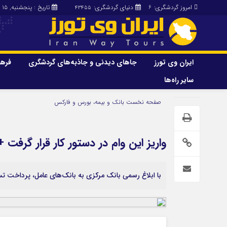
امروز گردشگری:
دنیای گردشگری:
تاریخ : پنجشنبه, ۱۵ مرداد , ۱۴۰۵
43455
6
ایران وی تورز
جاهای دیدنی و جاذبه‌های گردشگری
فرهن
سایر راه‌ها
ایران وی تورز
جاهای دیدنی و 
صفحه نخست
بانک و بیمه، بورس و فارکس
گردشگری
شرایط بازنشر محتوا در ایران وی تورز
راهنمای سفر (توره
حمل‌و‌نقل و آموزشی و…)
خرید رپورتاژ ایران وی تورز
واریز این وام در دستور کار قرار گرفت 
غذا و رستوران
ایران سفر تور
کشاورزی و دامپروری
با ابلاغ رسمی بانک مرکزی به بانک‌های عامل، پرداخت تسه
عمومی و سرگرمی
سایر راه‌ها
پزشکی، سلامت و زیبایی
تور و سفر ایرانی
حقوق و قضایی
کارا دیلی