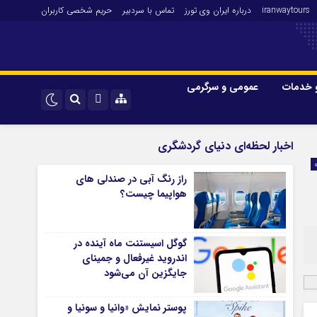
iranwaytours
درباره ایران وی تورز
تماس با سردبیر
حریم شخصی کاربران
 خدمات
عمومی و سرگرمی
 و فارکس
صنعت و تجارت و خدمات
اینستاگرام
اخبار لحظه‌ای دنیای گردشگری
فناوری
تلگرام
راز رنگ آبی در صندلی های
اقتصاد گردشگری
هواپیما چیست؟
خودرو
کارآفرینی و بازاریابی
گوگل اسیستنت ماه آینده در
اندروید غیرفعال و جمینای
جایگزین آن می‌شود
پوستر نمایش «وانیا و سونیا و