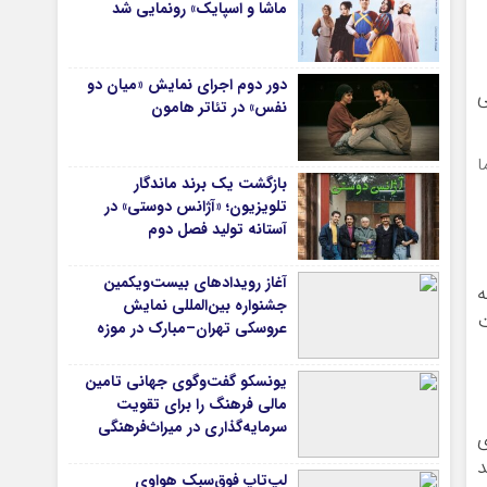
ماشا و اسپایک» رونمایی شد
دور دوم اجرای نمایش «میان دو
ی
نفس» در تئاتر هامون
ا
بازگشت یک برند ماندگار
تلویزیون؛ «آژانس دوستی» در
آستانه تولید فصل دوم
آغاز رویدادهای بیست‌ویکمین
 به
جشنواره بین‌المللی نمایش
اخت
عروسکی تهران–مبارک در موزه
هنرهای معاصر تهران
یونسکو گفت‌وگوی جهانی تامین
مالی فرهنگ را برای تقویت
سرمایه‌گذاری در میراث‌فرهنگی
ی
آغاز کرد/ طراحی نظام نوین برای
ین رسته‌ها ۴۰ درصد
صنایع خلاق
لپ‌تاپ فوق‌سبک هواوی