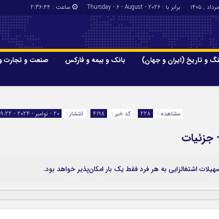
برابر با : Thursday - 6 - August - 2026
ساعت :
2:36:45
گ و تاریخ (ایران و جهان)
بانک و بیمه و فارکس
صنعت و تجارت و
جاذبه‌های
فرهنگ و تاریخ (ایران و جهان)
بانک و بیمه
گزارش‌های خبری میراث فرهنگی
ارزدیجیتال
مشاهده :
228
کد خبر :
4198
انتشار :
20 - نوامبر - 2024 - 09:22
ا و هتل‌ها و
سوغات و صنایع دستی
+ جزئیات
یلات اشتغالزایی به هر فرد فقط یک بار امکان‌پذیر خواهد بود.