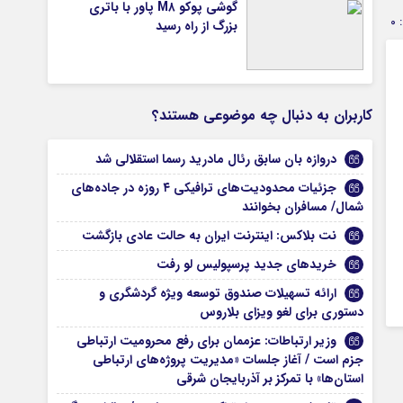
گوشی پوکو M۸ پاور با باتری
0
بزرگ از راه رسید
کاربران به دنبال چه موضوعی هستند؟
دروازه بان سابق رئال مادرید رسما استقلالی شد
جزئیات محدودیت‌های ترافیکی ۴ روزه در جاده‌های
شمال/ مسافران بخوانند
نت بلاکس: اینترنت ایران به حالت عادی بازگشت
خریدهای جدید پرسپولیس لو رفت
ارائه تسهیلات صندوق توسعه ویژه گردشگری و
دستوری برای لغو ویزای بلاروس
وزیر ارتباطات: عزممان برای رفع محرومیت ارتباطی
جزم است / آغاز جلسات «مدیریت پروژه‌های ارتباطی
استان‌ها» با تمرکز بر آذربایجان شرقی