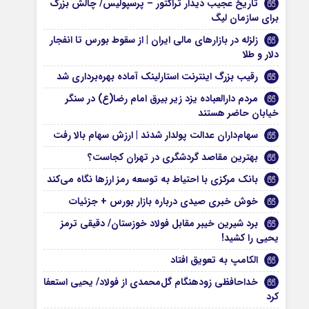
تاریخ عجیب دیدار تراکتور – پرسپولیس/ چالش بزرگ
برای سازمان لیگ
زلزله در بازارهای مالی ایران | از سقوط بورس تا انفجار
دلار و طلا
رقیب بزرگ اینترنت استارلینک آماده بهره‌برداری شد
مردم دارالعباده یزد زیر بیرق امام رضا(ع) در سنگر
خیابان حاضر هستند
سهام‌داران عدالت پولدار شدند | ارزش سهام بالا رفت
بهترین مقاصد گردشگری در تهران کجاست؟
بانک مرکزی با احتیاط به توسعه رمز ارزها نگاه می‌کند
خوش خبری صیدی درباره بازار بورس + جزئیات
برد شیرین خیبر مقابل فولاد خوزستان/ دقیقی ترمز
یحیی را کشید!
الکامپ به تعویق افتاد
خداحافظی زودهنگام گل‌محمدی از فولاد/ یحیی استعفا
کرد