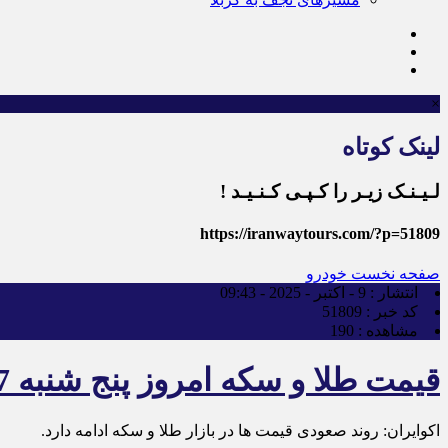
×
لینک کوتاه
لـیـنـک زیـر را کـپـی کـنـیـد !
https://iranwaytours.com/?p=51809
صفحه نخست
خودرو
انتشار :
9 - اکتبر - 2025 - 09:43
کد خبر :
51809
مشاهده :
190
قیمت طلا و سکه امروز پنج شنبه 17مهر 1404/ افزایش قیمت ها؟
اکوایران: روند صعودی قیمت ها در بازار طلا و سکه ادامه دارد.