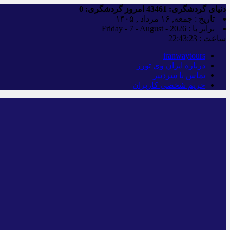
دنیای گردشگری:
43461
امروز گردشگری:
0
تاریخ : جمعه, ۱۶ مرداد , ۱۴۰۵
برابر با : Friday - 7 - August - 2026
ساعت :
22:43:24
iranwaytours
درباره ایران وی تورز
تماس با سردبیر
حریم شخصی کاربران