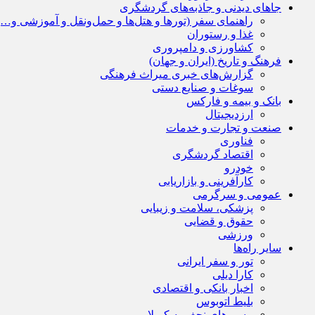
جاهای دیدنی و جاذبه‌های گردشگری
راهنمای سفر (تورها و هتل‌ها و حمل‌و‌نقل و آموزشی و…)
غذا و رستوران
کشاورزی و دامپروری
فرهنگ و تاریخ (ایران و جهان)
گزارش‌های خبری میراث فرهنگی
سوغات و صنایع دستی
بانک و بیمه و فارکس
ارزدیجیتال
صنعت و تجارت و خدمات
فناوری
اقتصاد گردشگری
خودرو
کارآفرینی و بازاریابی
عمومی و سرگرمی
پزشکی، سلامت و زیبایی
حقوق و قضایی
ورزشی
سایر راه‌ها
تور و سفر ایرانی
کارا دیلی
اخبار بانکی و اقتصادی
بلیط اتوبوس
مسیرهای نجف به کربلا