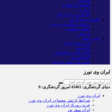
فناوری
اقتصاد گردشگری
خودرو
کارآفرینی و بازاریابی
عمومی و سرگرمی
پزشکی، سلامت و زیبایی
حقوق و قضایی
ورزشی
سایر راه‌ها
تور و سفر ایرانی
کارا دیلی
اخبار بانکی و اقتصادی
بلیط اتوبوس
مسیرهای نجف به کربلا
ایران وی تورز
دنیای گردشگری:
43461
امروز گردشگری:
0
ایران وی تورز
شرایط بازنشر محتوا در ایران وی تورز
خرید رپورتاژ ایران وی تورز
ایران سفر تور