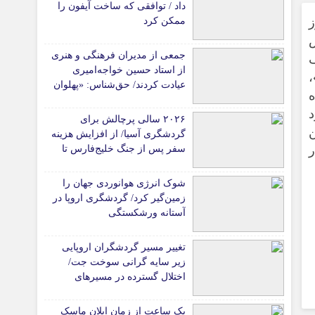
داد / توافقی که ساخت آیفون را
ممکن کرد
جمعی از مدیران فرهنگی و هنری
از استاد حسین خواجه‌امیری
،
عیادت کردند/ حق‌شناس: «پهلوان
آواز ایران» شایسته‌ترین توصیف
برای استاد ایرج است
۲۰۲۶ سالی پرچالش برای
ن
گردشگری آسیا/ از افزایش هزینه
سفر پس از جنگ خلیج‌فارس تا
رقابت در شرق آسیا
شوک انرژی هوانوردی جهان را
زمین‌گیر کرد/ گردشگری اروپا در
آستانه ورشکستگی
تغییر مسیر گردشگران اروپایی
زیر سایه گرانی سوخت جت/
اختلال گسترده در مسیرهای
هوایی
یک ساعت از زمان ایلان ماسک