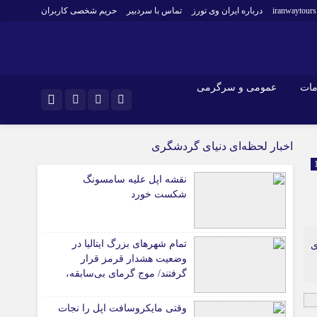
iranwaytours
درباره ایران وی تورز
تماس با سردبیر
حریم شخصی کاربران
مات
عمومی و سرگرمی
و فارکس
صنعت و تجارت و خدمات
اینستاگرام
اخبار لحظه‌ای دنیای گردشگری
فناوری
تلگرام
نقشه اپل علیه سامسونگ
اقتصاد گردشگری
شکست خورد
خودرو
کارآفرینی و بازاریابی
تمام شهرهای بزرگ ایتالیا در
ی
وضعیت هشدار قرمز قرار
گرفتند/ موج گرمای بی‌سابقه،
گردشگری و زیرساخت‌های اروپا
را تحت فشار قرار داد
وقتی مایکروسافت اپل را نجات