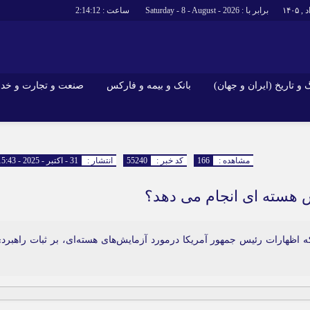
برابر با : Saturday - 8 - August - 2026
ساعت :
2:14:13
و تاریخ (ایران و جهان)
بانک و بیمه و فارکس
صنعت و تجارت و خد
جاذبه‌های
فرهنگ و تاریخ (ایران و جهان)
بانک و بیمه 
گزارش‌های خبری میراث فرهنگی
ارزدیجیتال
مشاهده :
166
کد خبر :
55240
انتشار :
31 - اکتبر - 2025 - 15:43
ا و هتل‌ها و
سوغات و صنایع دستی
ش هسته ای انجام می دهد؟
 اظهارات رئیس جمهور آمریکا درمورد آزمایش‌های هسته‌ای، بر ثبات راهبرد