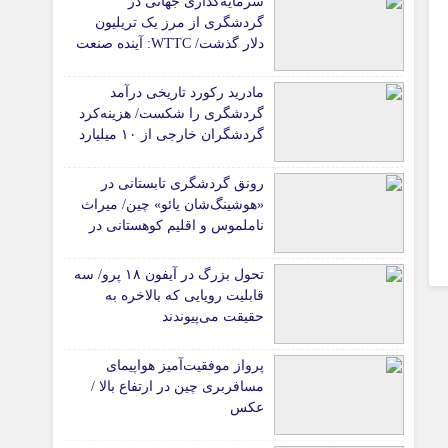
سرمایه‌گذاری جهانی در
گردشگری از مرز یک تریلیون
دلار گذشت/ WTTC: آینده صنعت
سفر با شتاب سرمایه‌گذاری
جهانی تضمین می‌شود
مادرید رکورد تاریخی درآمد
گردشگری را شکست/ هزینه‌کرد
گردشگران خارجی از ۱۰ میلیارد
یورو فراتر رفت
رونق گردشگری تابستانی در
«هوشینگ‌شان یائو» چین/ میراث
ناملموس و اقلیم کوهستانی در
کانون توجه گردشگران
تحول بزرگ در آیفون ۱۸ پرو/ سه
قابلیت رویایی که بالاخره به
حقیقت می‌پیوندند
پرواز موفقیت‌آمیز هواپیمای
مسافربری چین در ارتفاع بالا /
عکس