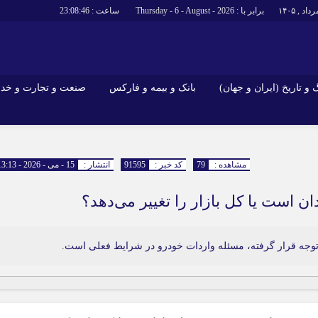
برابر با : Thursday - 6 - August - 2026
ساعت :
23:08:47
و تاریخ (ایران و جهان)
بانک و بیمه و فارکس
صنعت و تجارت و خد
جاذبه‌های
فرهنگ و تاریخ (ایران و جهان)
بانک و بیمه 
گزارش‌های خبری میراث فرهنگی
ارزدیجیتال
مشاهده :
79
کد خبر :
91595
انتشار :
15 - می - 2026 - 13:13
ا و هتل‌ها و
سوغات و صنایع دستی
ان است یا کل بازار را تغییر می‌دهد؟
د توجه قرار گرفته، مسئله واردات خودرو در شرایط فعلی است.