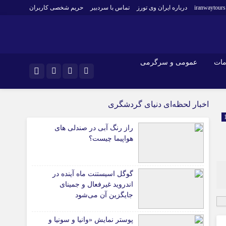
iranwaytours
درباره ایران وی تورز
تماس با سردبیر
حریم شخصی کاربران
مات
عمومی و سرگرمی
و فارکس
صنعت و تجارت و خدمات
اینستاگرام
اخبار لحظه‌ای دنیای گردشگری
فناوری
تلگرام
راز رنگ آبی در صندلی های
اقتصاد گردشگری
هواپیما چیست؟
خودرو
کارآفرینی و بازاریابی
گوگل اسیستنت ماه آینده در
اندروید غیرفعال و جمینای
جایگزین آن می‌شود
پوستر نمایش «وانیا و سونیا و