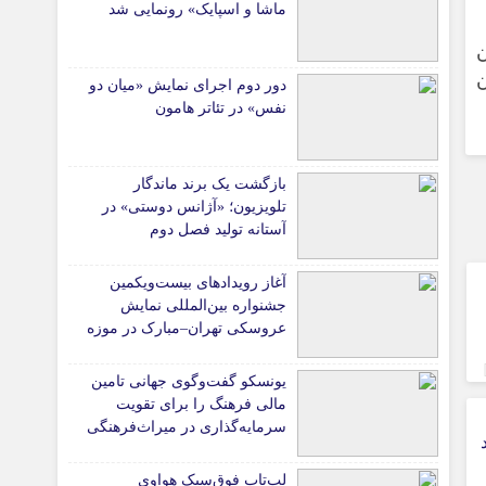
ماشا و اسپایک» رونمایی شد
ن
ن
دور دوم اجرای نمایش «میان دو
نفس» در تئاتر هامون
بازگشت یک برند ماندگار
تلویزیون؛ «آژانس دوستی» در
آستانه تولید فصل دوم
آغاز رویدادهای بیست‌ویکمین
جشنواره بین‌المللی نمایش
عروسکی تهران–مبارک در موزه
هنرهای معاصر تهران
یونسکو گفت‌وگوی جهانی تامین
مالی فرهنگ را برای تقویت
سرمایه‌گذاری در میراث‌فرهنگی
د
آغاز کرد/ طراحی نظام نوین
برای صنایع خلاق
لپ‌تاپ فوق‌سبک هواوی