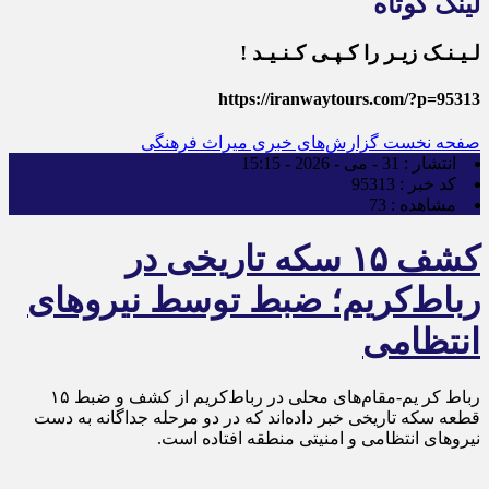
لینک کوتاه
لـیـنـک زیـر را کـپـی کـنـیـد !
https://iranwaytours.com/?p=95313
صفحه نخست
گزارش‌های خبری میراث فرهنگی
انتشار :
31 - می - 2026 - 15:15
کد خبر :
95313
مشاهده :
73
کشف ۱۵ سکه تاریخی در
رباط‌کریم؛ ضبط توسط نیروهای
انتظامی
رباط کر یم-مقام‌های محلی در رباط‌کریم از کشف و ضبط ۱۵
قطعه سکه تاریخی خبر داده‌اند که در دو مرحله جداگانه به دست
نیروهای انتظامی و امنیتی منطقه افتاده است.