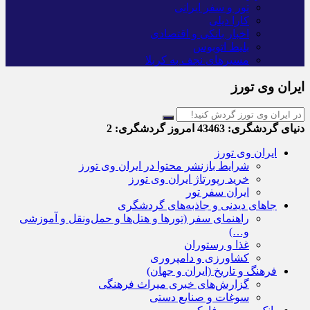
تور و سفر ایرانی
کارا دیلی
اخبار بانکی و اقتصادی
بلیط اتوبوس
مسیرهای نجف به کربلا
ایران وی تورز
دنیای گردشگری:
43463
امروز گردشگری:
2
ایران وی تورز
شرایط بازنشر محتوا در ایران وی تورز
خرید رپورتاژ ایران وی تورز
ایران سفر تور
جاهای دیدنی و جاذبه‌های گردشگری
راهنمای سفر (تورها و هتل‌ها و حمل‌و‌نقل و آموزشی
و…)
غذا و رستوران
کشاورزی و دامپروری
فرهنگ و تاریخ (ایران و جهان)
گزارش‌های خبری میراث فرهنگی
سوغات و صنایع دستی