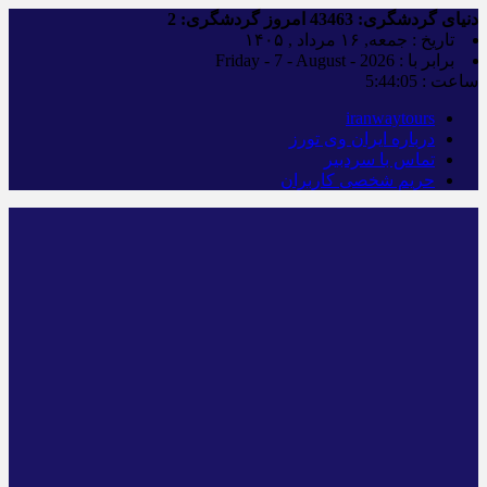
دنیای گردشگری:
43463
امروز گردشگری:
2
تاریخ : جمعه, ۱۶ مرداد , ۱۴۰۵
برابر با : Friday - 7 - August - 2026
ساعت :
5:44:06
iranwaytours
درباره ایران وی تورز
تماس با سردبیر
حریم شخصی کاربران