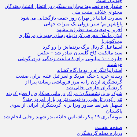
جهانیان است
هشدار قوه قضاییه: مجازات سنگین در انتظار انتشاردهندگان
محتوای خلاف امنیت ملی
سفارت ایتالیا در تهران روز جمعه بازگشایی می‌شود
باغ‌شهر بم؛ سیر نزولی یک میراث جهانی
آخرین وضعیت سد «طرق» مشهد
ایلان ماسک معرفی کرد: پیام‌رسان جدید با رمزنگاری
بیت‌کوینی!
اسماعیل کارتال برگ برنده‌اش را رو کرد
سند مالکیت کاخ گلستان صادر شد + عکس
جایزه ۱۰۰ میلیونی برای ۸ ساعت زندگی بدون گوشی
هوشمند
استرالیا تلگرام را به دادگاه کشاند
رسانه عربی: جنگ آمریکا و اسرائیل علیه ایران، صنعت
گردشگری اردن را به مرز فروپاشی رساند/ پترا از
گردشگران خارجی خالی شد
شوک به بازنشستگان؛ مراکز درمانی همکاری را قطع کردند
تتر رکورد تاریخی زد/ قیمت تتر در بازار امروز چند؟
تسهیل شرایط صدور ویزا برای گردشگران ایرانی از سوی
پاکستان
نمونه‌گیری ۱۹ پیکر ناشناس حادثه بندر شهید رجایی انجام شد
صفحه نخست
درباره مجله گردشگری