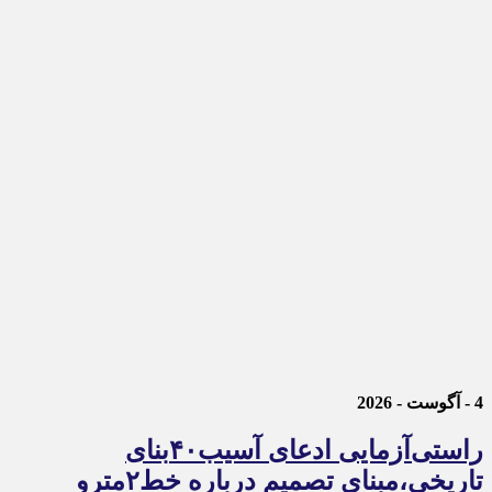
4 - آگوست - 2026
راستی‌آزمایی ادعای آسیب۴۰بنای
تاریخی،مبنای تصمیم درباره خط۲مترو