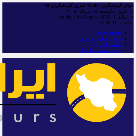
دنیای گردشگری:
43502
امروز گردشگری:
10
تاریخ : یکشنبه, ۱۸ مرداد , ۱۴۰۵
برابر با : Sunday - 9 - August - 2026
ساعت :
12:08:02
iranwaytours
درباره ایران وی تورز
تماس با سردبیر
حریم شخصی کاربران