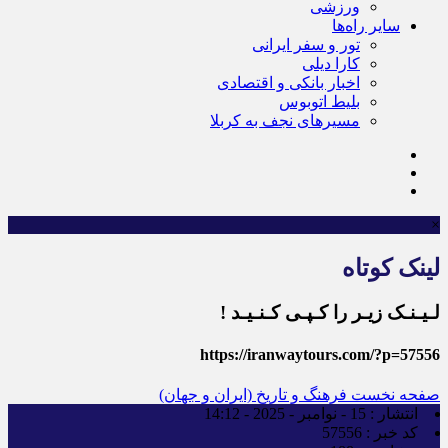
ورزشی
سایر راه‌ها
تور و سفر ایرانی
کارا دیلی
اخبار بانکی و اقتصادی
بلیط اتوبوس
مسیرهای نجف به کربلا
×
لینک کوتاه
لـیـنـک زیـر را کـپـی کـنـیـد !
https://iranwaytours.com/?p=57556
صفحه نخست
فرهنگ و تاریخ (ایران و جهان)
انتشار :
15 - نوامبر - 2025 - 14:12
کد خبر :
57556