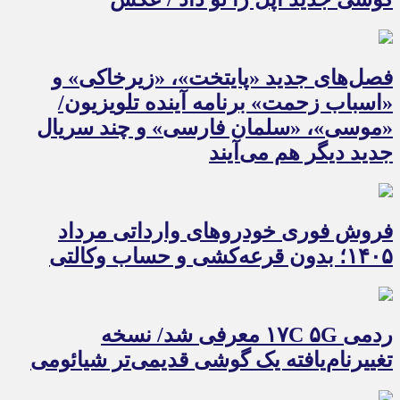
فصل‌های جدید «پایتخت»، «زیرخاکی» و
«اسباب زحمت» برنامه آینده تلویزیون/
«موسی»، «سلمان فارسی» و چند سریال
جدید دیگر هم می‌آیند
فروش فوری خودروهای وارداتی مرداد
۱۴۰۵؛ بدون قرعه‌کشی و حساب وکالتی
ردمی ۱۷C ۵G معرفی شد/ نسخه
تغییرنام‌یافته یک گوشی قدیمی‌تر شیائومی