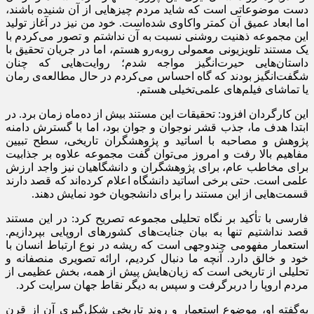
دست موضوعاتی است که شاید مردم چیزهایی از آن شنیده باشند،
اما ابعاد عمیق آن کمتر واکاوی شده‌است. خود من نیز در آغاز تولید
این مجموعه ذهنیت روشنی نسبت به آن نداشتم و تصور می‌کردم با
یک مستند تلویزیونی معمولی روبه‌رو هستم، اما در جریان تحقیق با
داستان‌هایی حیرت‌انگیز مواجه شدم؛ روایت‌هایی که چنان
شگفت‌انگیز بودند که گاه احساس می‌کردم در حال مطالعه‌ی رمان
یا تماشای فیلم‌های علمی‌تخیلی هستم.
این کارگردان افزود: تحقیقات این مستند بیش از ده‌ماه زمان برد. در
ابتدا هدف ما، جذب قشر نوجوان و جوان بود، اما با گسترش دامنه‌
پژوهش و مصاحبه با اساتید و پژوهشگران تاریخی، سطح تبیین
مفاهیم بالا رفت و امروز می‌توان گفت مجموعه علاوه بر جذابیت
برای مخاطب عام، برای پژوهشگران و دانشگاهیان نیز واجد ارزش
علمی است. حتی برخی اساتید دانشگاه اعلام کرده‌اند که قصد دارند
قسمت‌هایی از این مستند را برای دانشجویان خود نمایش دهند.
فارسی با تأکید بر نگاه تحلیلی مجموعه تصریح کرد: در این مستند
قصد نداشتیم تنها به بیان جنایت‌های کشورهای اروپایی بپردازیم.
استعمار مفهومی چندوجهی است که ریشه در نوع ارتباط انسان با
خود و خالق دارد. آنچه ما دنبال کردیم، ارائه‌ تصویری منصفانه و
تحلیلی از تاریخی است که زیان‌هایش پیش از همه، بخش عظیمی از
مردم اروپا را دربرگرفت و سپس به دیگر نقاط جهان سرایت کرد.
به‌گفته‌ او، موضوع استعمار و روند تاریخی شکل‌گیری آن از قرن