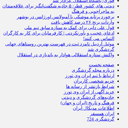
فوری/ باشگاه استقلال عزادار شد
دیدنی های کشور قطر: ۵ جاذبه شگفت‌انگیز برای علاقه‌مندان
به ماجراجویی و فرهنگ
برخورد پرتابه موشکی با آمبولانس اورژانس در بوشهر
واردات برنج ۲۶ درصد کاهش یافت
قول علی دایی برای کمک به ستاره سابق تیم ملی
ادعای عجیب و باورنکردنی | کارفرمایان برای کار به کارگران
التماس می کنند!
موئیل اردبیل نامزد ثبت در فهرست بهترین روستاهای جهانی
گردشگری شد
واکنش ستاره استقلالی هوادار به باندبازی در استقلال
صفحه نخست
درباره مجله گردشگری
ارتباط با تیم ایران وی تورز
حریم شخصی کاربران
شرایط بازنشر از رسانه ها
خرید آگهی از ایران وی تورز
جاذبه‌های گردشگری و دیدنی
فرهنگ و تاریخ (ایران و جهان)
اطلاعات مدیکال ایران
ایران همسفر
گردشگری 724