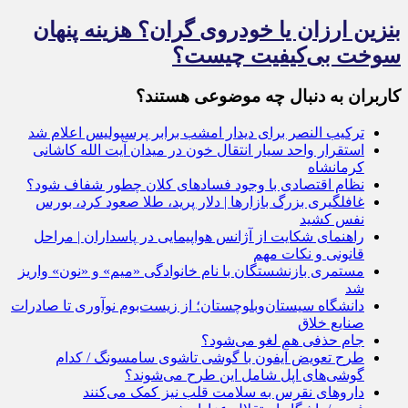
بنزین ارزان یا خودروی گران؟ هزینه پنهان
سوخت بی‌کیفیت چیست؟
کاربران به دنبال چه موضوعی هستند؟
ترکیب النصر برای دیدار امشب برابر پرسپولیس اعلام شد
استقرار واحد سیار انتقال خون در میدان آیت الله کاشانی
کرمانشاه
نظام اقتصادی با وجود فسادهای کلان چطور شفاف شود؟
غافلگیری بزرگ بازارها | دلار پرید، طلا صعود کرد، بورس
نفس کشید
راهنمای شکایت از آژانس هواپیمایی در پاسداران | مراحل
قانونی و نکات مهم
مستمری بازنشستگان با نام خانوادگی «میم» و «نون» واریز
شد
دانشگاه سیستان‌وبلوچستان؛ از زیست‌بوم نوآوری تا صادرات
صنایع خلاق
جام حذفی هم لغو می‌شود؟
طرح تعویض آیفون با گوشی تاشوی سامسونگ / کدام
گوشی‌های اپل شامل این طرح می‌شوند؟
داروهای نقرس به سلامت قلب نیز کمک می‌کنند