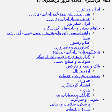
دنیای گردشگری:
43502
امروز گردشگری:
10
ایران وی تورز
شرایط بازنشر محتوا در ایران وی تورز
خرید رپورتاژ ایران وی تورز
ایران سفر تور
جاهای دیدنی و جاذبه‌های گردشگری
راهنمای سفر (تورها و هتل‌ها و حمل‌و‌نقل و آموزشی
و…)
غذا و رستوران
کشاورزی و دامپروری
فرهنگ و تاریخ (ایران و جهان)
گزارش‌های خبری میراث فرهنگی
سوغات و صنایع دستی
بانک و بیمه و فارکس
ارزدیجیتال
صنعت و تجارت و خدمات
فناوری
اقتصاد گردشگری
خودرو
کارآفرینی و بازاریابی
عمومی و سرگرمی
پزشکی، سلامت و زیبایی
حقوق و قضایی