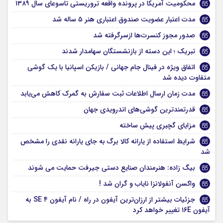
محکومیت آمریکا در پرونده واقعه تروریستی تاسوعای سال ۱۳۸۹
مدت اعتبار عضویت صندوق اعتباری هنر ۵ ساله شد
صدور مجوز کنسرت‌ها ازسرگرفته شد
تبریک ؛ این دسته از بازنشستگان سهامدار شدند
اتفاق ویژه در فینال جام جهانی / بازیکن اسپانیا با یک گوشی
متفاوت دیده شد
مدت زمان ارسال اطلاعات ثبت سفارش به گمرک کاهش می‌یابد
قدرتمندترین گوشی‌های اندرویدی جهان
مزایای گچبری پیش ساخته
شرایط استفاده از یارانه کالا برگ به جای یارانه نقدی را مشخص
شد
بیگ زاده: هنرمندان صنایع دستی جیرفت حمایت می شوند
واکسن آنفولانزا نایاب و گران شد !
جزئیات‌ بیشتر از ارزان‌ترین آیفون در راه / نام آیفون SE ۴ به
آیفون ۱۶E تغییر خواهد کرد