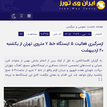
اینستاگرام
تلگرام
صفحه نخست
عمومی و سرگرمی
انتشار :
10 - می - 2026 - 04:15
کد خبر :
90375
مشاهده :
76
ازسرگیری فعالیت ۵ ایستگاه خط ۷ متروی تهران از یکشنبه
۲۰ اردیبهشت
به گزارش اقتصادآنلاین به نقل از ایلنا، پس از انجام بخش مهمی از عملیات فنی،
عمرانی و تست‌های تخصصی، خدمات مسافری در ایستگاه‌های بسیج، آهنگ، چهل‌تن
دولاب، شهدای هفده شهریور و میدان قیام واقع در خط ۷ مترو، از ساعت۵:۳۰ صبح
یکشنبه برقرار خواهد شد. این اقدام به معنای بازگشت کامل این ایستگاه‌ها به چرخه
[…]