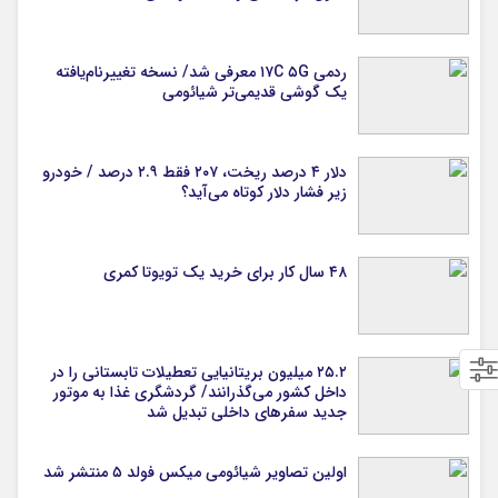
ردمی ۱۷C ۵G معرفی شد/ نسخه تغییرنام‌یافته
یک گوشی قدیمی‌تر شیائومی
دلار ۴ درصد ریخت، ۲۰۷ فقط ۲.۹ درصد / خودرو
زیر فشار دلار کوتاه می‌آید؟
۴۸ سال کار برای خرید یک تویوتا کمری
۲۵.۲ میلیون بریتانیایی تعطیلات تابستانی را در
داخل کشور می‌گذرانند/ گردشگری غذا به موتور
جدید سفرهای داخلی تبدیل شد
اولین تصاویر شیائومی میکس فولد ۵ منتشر شد