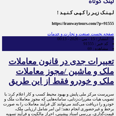
لینک کوتاه
لـیـنـک زیـر را کـپـی کـنـیـد !
https://iranwaytours.com/?p=91555
صفحه نخست
صنعت و تجارت و خدمات
انتشار :
15 - می - 2026 - 00:13
کد خبر :
91555
مشاهده :
69
تعییرات جدی در قانون معاملات
ملک و ماشین /مجوز معاملات
ملک و خودرو فقط از این طریق
سرپرست مرکز ملی پایش و بهبود محیط کسب و کار اعلام کرد: با
تصویب هیات مقررات‌زدایی، سامانه‌هایی که مجوز معاملات ملک و
خودرو را دریافت می‌کنند می‌توانند کل فرآیند معاملات را به صورت
برخط و غیرحضوری انجام دهند؛ این امر شامل ارزیابی ملک،
قیمت‌گذاری، بررسی اسناد پیشینی، احراز مالکیت و فرآیند تسویه