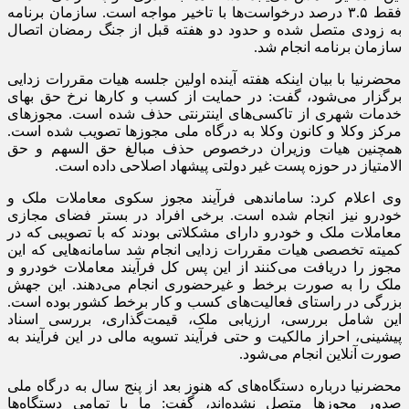
فقط ۳.۵ درصد درخواست‌ها با تاخیر مواجه است. سازمان برنامه
به زودی متصل شده و حدود دو هفته قبل از جنگ رمضان اتصال
سازمان برنامه انجام شد.
محضرنیا با بیان اینکه هفته آینده اولین جلسه هیات مقررات زدایی
برگزار می‌شود، گفت: در حمایت از کسب و کار‌ها نرخ حق بهای
خدمات شهری از تاکسی‌های اینترنتی حذف شده است. مجوز‌های
مرکز وکلا و کانون وکلا به درگاه ملی مجوز‌ها تصویب شده است.
همچنین هیات وزیران درخصوص حذف مبالغ حق السهم و حق
الامتیاز در حوزه پست غیر دولتی پیشهاد اصلاحی داده است.
وی اعلام کرد: ساماندهی فرآیند مجوز سکوی معاملات ملک و
خودرو نیز انجام شده است. برخی افراد در بستر فضای مجازی
معاملات ملک و خودرو دارای مشکلاتی بودند که با تصویبی که در
کمیته تخصصی هیات مقررات زدایی انجام شد سامانه‌هایی که این
مجوز را دریافت می‌کنند از این پس کل فرآیند معاملات خودرو و
ملک را به صورت برخط و غیرحضوری انجام می‌دهند. این جهش
بزرگی در راستای فعالیت‌های کسب و کار برخط کشور بوده است.
این شامل بررسی، ارزیابی ملک، قیمت‌گذاری، بررسی اسناد
پیشینی، احراز مالکیت و حتی فرآیند تسویه مالی در این فرآیند به
صورت آنلاین انجام می‌شود.
محضرنیا درباره دستگاه‌های که هنوز بعد از پنج سال به درگاه ملی
صدور مجوز‌ها متصل نشده‌اند، گفت: ما با تمامی دستگاه‌ها