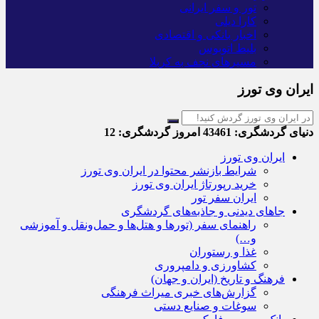
تور و سفر ایرانی
کارا دیلی
اخبار بانکی و اقتصادی
بلیط اتوبوس
مسیرهای نجف به کربلا
ایران وی تورز
دنیای گردشگری:
43461
امروز گردشگری:
12
ایران وی تورز
شرایط بازنشر محتوا در ایران وی تورز
خرید رپورتاژ ایران وی تورز
ایران سفر تور
جاهای دیدنی و جاذبه‌های گردشگری
راهنمای سفر (تورها و هتل‌ها و حمل‌و‌نقل و آموزشی
و…)
غذا و رستوران
کشاورزی و دامپروری
فرهنگ و تاریخ (ایران و جهان)
گزارش‌های خبری میراث فرهنگی
سوغات و صنایع دستی