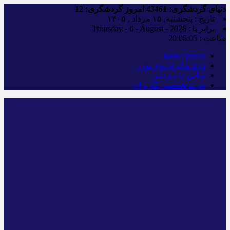
دنیای گردشگری:
43461
امروز گردشگری:
12
تاریخ : پنجشنبه, ۱۵ مرداد , ۱۴۰۵
برابر با : Thursday - 6 - August - 2026
ساعت :
20:05:06
iranwaytours
درباره ایران وی تورز
تماس با سردبیر
حریم شخصی کاربران