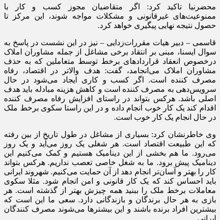
محضرنیا تاکید کرد: اگر متقاضیان مجوز کسب و کار با
ممنوعیت‌های غیرقانونی و مشکلات مواجه شوند، این مرکز تا
حصول نتیجه نهایی پیگیری خواهد کرد.
قاسمی – دبیر هیات مقررات‌زدایی – نیز در این نشست در پاسخ به
سوال ایسنا، مبنی بر انتقاد برخی مشاغل از جمله مشاوران املاک
درخصوص انعقاد قرارداد‌های برخط توسط متعاملین که به حذف
مشاوران املاک می‌انجامد، گفت: هدف والاتر در اقتصاد، رفاه
مصرف کننده است. اگر کسب و کاری ایجاد می‌شود در حال
سرویس‌دهی به مصرف کننده است و کاهش هزینه مبادله باید هدف
اصلی باشد. هرکس بتواند در راستای افزایش رفاه مصرف کننده
اقدام کند یک کار خوب انجام داده و در این راستا سکوی برخط ملک
در حال انجام یک کار خوب است.
وی خاطرنشان کرد: بسیاری از مشاغل در طول تاریخ از بین رفته
که این طبیعت اقتصاد است. هر شغلی یک روز می‌آید و یک روز
می‌رود. ما هم بخشی از این دینامیک هستیم و کمک می‌کنیم این
دینامیک پیش برود. ما به شغل خاصی تعصب نداریم. هرکس بتواند
کار را بهتر و آسان‌تر انجام دهد از آن حمایت می‌کنیم. شهروند ایرانی
باید احساس کند که یک کار قانونی و امن انجام شود. مثلا سکوی
معاملات برخط ملک را ببنید همه چیزش بهتر از گذشته است. هر
بازی به هر حال برندگان و بازندگانی دارد. سعی ما این است که
بیشترین افراد برنده باشند و این بیشتر‌ها می‌شوند مصرف کنندگان
ایرانی.