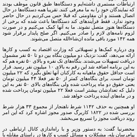
ارتباطات مستمری داشته‌ایم و دستگاه‌ها طبق قانون موظف بودند
که نمایندگان خود را به ما معرفی کنند. تقریبا همه دستگاه‌ها در حال
اتصال هستند و آن مقاومتی که قبلا حس می‌کردیم در حال حاضر
وجود ندارد. فقط فرآیند‌های کند دستگاه‌ها باعث شده که برخی از
دستگاه‌ها هنوز متصل نشوند. ما به آنها کمک می‌کنیم و در صورت
لزوم نامه‌های لازم را صادر می‌کنیم. اگر صلح پایدار برقرار شود
همه ۱۴۲ مورد باقی مانده ان‌شاءالله متصل می‌شوند.
وی درباره کمک‌ها و تسهیلاتی که وزارت اقتصاد به کسب و کار‌ها
ارائه می‌دهد، گفت: نزدیک دو میلیون بنگاه بین دو تا ۵۰ نفر مشمول
دریافت تسهیلات می‌شدند. بنگاه‌های تک نفره و بالای ۵۰ نفره هم که
به این برنامه اضافه شد این رقم به بالای ۱۰ میلیون نفر رسید. قرار
است حداقل حقوق ماهیانه به کارکنان آنها تعلق بگیرد که ۲۲ میلیون
تومان است. برای بنگاه‌های کمتر از ۵۰ نفر فعلا ۴۴ میلیون تومان
یعنی حقوق دو ماه پرداخت شده ولی بنگاه‌های بالای ۵۰ نفر به این
دلیل که تعدادشان بیشتر است فعلا ۲۲ میلیون تومان پرداخت شده
و در ماه‌های آینده پرداخت خواهد شد.
او همچنین به حذف ۱۱۴۲ شرط ناهنجار از مجموع ۳۳ هزار شرط
بررسی شده در ۱۸۲۲ کاربرگ صدور مجوز اشاره کرد که این امر
روند دریافت مجوز را تسریع می‌بخشد.
محضرنیا گفت: به دستور وزیر و با راه‌اندازی کانال ارتباطی در
پیام‌رسان بله، مشکلات و مسائل کسب و کار‌ها در راستای مقابله با