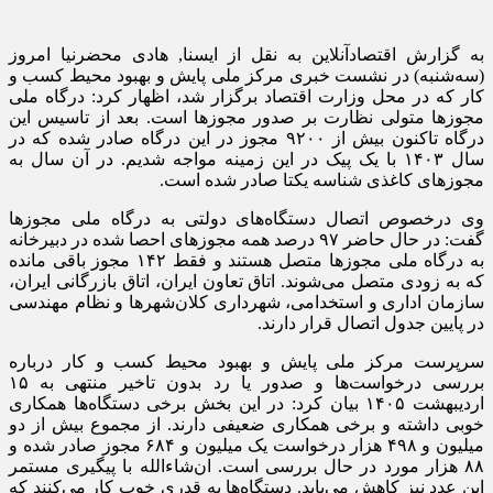
به گزارش اقتصادآنلاین به نقل از ایسنا,
هادی محضرنیا امروز
(سه‌شنبه) در نشست خبری مرکز ملی پایش و بهبود محیط کسب و
کار که در محل وزارت اقتصاد برگزار شد، اظهار کرد: درگاه ملی
مجوز‌ها متولی نظارت بر صدور مجوز‌ها است. بعد از تاسیس این
درگاه تاکنون بیش از ۹۲۰۰ مجوز در این درگاه صادر شده که در
سال ۱۴۰۳ با یک پیک در این زمینه مواجه شدیم. در آن سال به
مجوز‌های کاغذی شناسه یکتا صادر شده است.
وی درخصوص اتصال دستگاه‌های دولتی به درگاه ملی مجوز‌ها
گفت: در حال حاضر ۹۷ درصد همه مجوز‌های احصا شده در دبیرخانه
به درگاه ملی مجوز‌ها متصل هستند و فقط ۱۴۲ مجوز باقی مانده
که به زودی متصل می‌شوند. اتاق تعاون ایران، اتاق بازرگانی ایران،
سازمان اداری و استخدامی، شهرداری کلان‌شهر‌ها و نظام مهندسی
در پایین جدول اتصال قرار دارند.
سرپرست مرکز ملی پایش و بهبود محیط کسب و کار درباره
بررسی درخواست‌ها و صدور یا رد بدون تاخیر منتهی به ۱۵
اردیبهشت ۱۴۰۵ بیان کرد: در این بخش برخی دستگاه‌ها همکاری
خوبی داشته و برخی همکاری ضعیفی دارند. از مجموع بیش از دو
میلیون و ۴۹۸ هزار درخواست یک میلیون و ۶۸۴ مجوز صادر شده و
۸۸ هزار مورد در حال بررسی است. ان‌شاءالله با پیگیری مستمر
این عدد نیز کاهش می‌یابد. دستگاه‌ها به قدری خوب کار می‌کنند که