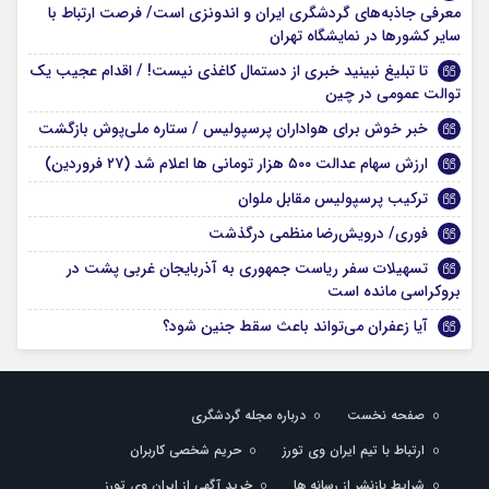
معرفی جاذبه‌های گردشگری ایران و اندونزی است/ فرصت ارتباط با
سایر کشورها در نمایشگاه تهران
تا تبلیغ نبینید خبری از دستمال کاغذی نیست! / اقدام عجیب یک
توالت‌ عمومی در چین
خبر خوش برای هواداران پرسپولیس / ستاره ملی‌پوش بازگشت
ارزش سهام عدالت ۵۰۰ هزار تومانی ها اعلام شد (۲۷ فروردین)
ترکیب پرسپولیس مقابل ملوان
فوری/ درویش‌رضا منظمی درگذشت
تسهیلات سفر ریاست‌ جمهوری به آذربایجان غربی پشت در
بروکراسی مانده است
آیا زعفران می‌تواند باعث سقط جنین شود؟
صفحه نخست
درباره مجله گردشگری
ارتباط با تیم ایران وی تورز
حریم شخصی کاربران
شرایط بازنشر از رسانه ها
خرید آگهی از ایران وی تورز