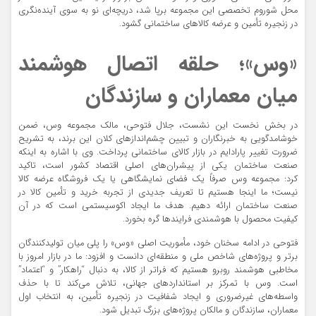
محل شوروم تخصصی این مجموعه برپا شد، دریچه‌ای نو به سوی آینده‌نگری
در زنجیره تأمین و عرضه کالاهای ساختمانی گشود.
«وس»؛ حلقه اتصال هوشمند
میان معماران و سازندگان
در بخش نخست این نشست، جلال فتوحی، مالک مجموعه وس، ضمن
خوشامدگویی به خبرنگاران و تبیین چشم‌اندازهای کلان این برند، به تشریح
ضرورت تغییر پارادایم در بازار کالای ساختمانی پرداخت. وی با اشاره به اینکه
صنعت ساختمان یکی از پیشران‌های اصلی اقتصاد کشور است، تاکید
کرد: مجموعه وس صرفاً یک فضای نمایشگاهی یا یک فروشگاه عرضه کالا
نیست؛ ما اینجا هستیم تا تعریف جدیدی از تجربه خرید و تأمین کالا در
صنعت ساختمان ارائه دهیم. هدف ما ایجاد اکوسیستمی است که در آن
کیفیت محصول با هوشمندی فرایندها گره بخورد.
فتوحی در ادامه سخنان خود، مأموریت اصلی «وس» را پلی میان تولیدکنندگان
برتر و پروژه‌های شاخص ملی و منطقه‌ای دانست و افزود: ما در بازار امروز با
مخاطبی هوشمند روبرو هستیم که فراتر از کالا، به دنبال “راهکار” و “اعتماد”
است. وس با تمرکز بر استانداردهای جهانی، تلاش می‌کند تا با حذف
واسطه‌های غیرضروری و ایجاد شفافیت در زنجیره تأمین، به انتخاب اول
معماران، سازندگان و مالکان پروژه‌های بزرگ تبدیل شود.