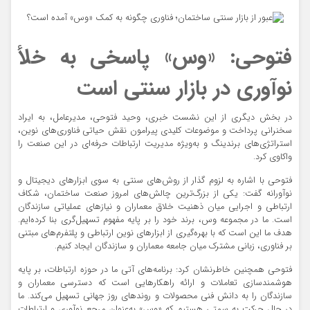
فتوحی: «وس» پاسخی به خلأ
نوآوری در بازار سنتی است
در بخش دیگری از این نشست خبری، وحید فتوحی، مدیرعامل، به ایراد
سخنرانی پرداخت و موضوعات کلیدی پیرامون نقش حیاتی فناوری‌های نوین،
استراتژی‌های برندینگ و به‌ویژه مدیریت ارتباطات حرفه‌ای در این صنعت را
واکاوی کرد.
فتوحی با اشاره به لزوم گذار از روش‌های سنتی به سوی ابزارهای دیجیتال و
نوآورانه گفت: یکی از بزرگ‌ترین چالش‌های امروز صنعت ساختمان، شکاف
ارتباطی و اجرایی میان ذهنیت خلاق معماران و نیازهای عملیاتی سازندگان
است. ما در مجموعه وس، برند خود را بر پایه مفهوم تسهیل‌گری بنا کرده‌ایم.
هدف ما این است که با بهره‌گیری از ابزارهای نوین ارتباطی و پلتفرم‌های مبتنی
بر فناوری، زبانی مشترک میان جامعه معماران و سازندگان ایجاد کنیم.
فتوحی همچنین خاطرنشان کرد: برنامه‌های آتی ما در حوزه ارتباطات، بر پایه
هوشمندسازی تعاملات و ارائه راهکارهایی است که دسترسی معماران و
سازندگان را به دانش فنی محصولات و روندهای روز جهانی تسهیل می‌کند. ما
در حال حرکت به سمتی هستیم که «وس» به‌عنوان مرجع نوآوری و ارتباطات