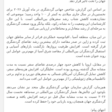
جهان را تحت تأثیر قرار دهد.
بر اساس این گزارش، شاخص جهانی گردشگری در ماه آوریل ۲۰۲۶ برای
نخستین‌بار در سال جاری میلادی به کمتر از ۱۰۰ واحد رسید؛ موضوعی که
نشان‌دهنده کاهش شتاب رشد سفرهای بین‌المللی است. با این حال،
کارشناسان این وضعیت را نه نشانه رکود، بلکه بیانگر ورود صنعت گردشگری
به مرحله‌ای از رشد متعادل‌تر و محتاطانه‌تر ارزیابی می‌کنند.
در این میان، منطقه آسیا ـ اقیانوسیه عملکردی فراتر از سایر مناطق جهان
ثبت کرده و ژاپن در صدر مقاصد دارای بیشترین رشد تقاضای گردشگری
قرار گرفته است. افزایش ظرفیت پروازها، بازگشت بازارهای آسیایی و
استقبال گردشگران بین‌المللی از مقاصد شرق آسیا از مهم‌ترین عوامل این
روند عنوان شده است.
در مقابل، اروپا با کاهش حدود چهار درصدی تقاضای سفر نسبت به مدت
مشابه سال گذشته روبه‌رو بوده است. تحلیلگران، افزایش هزینه‌های سفر،
کاهش تمایل گردشگران آمریکای شمالی به سفرهای دوربرد و تداوم برخی
نااطمینانی‌های ژئوپلیتیکی را از مهم‌ترین عوامل این افت می‌دانند.
هم‌زمان، گزارش سازمان جهانی گردشگری ملل متحد نیز نشان می‌دهد
باوجود این چالش‌ها، شمار گردشگران بین‌المللی در سه‌ماهه نخست سال
۲۰۲۶ نسبت به مدت مشابه سال قبل دو درصد افزایش یافته و صنعت
گردشگری جهان همچنان روند بازیابی خود را حفظ کرده است.
انتهای پیام/