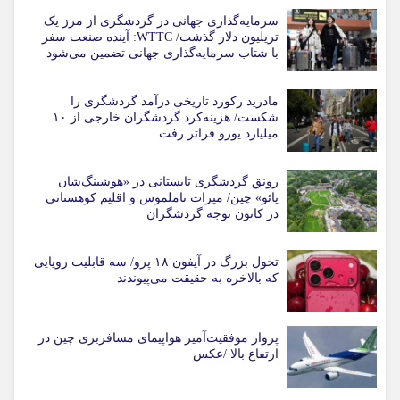
سرمایه‌گذاری جهانی در گردشگری از مرز یک
تریلیون دلار گذشت/ WTTC: آینده صنعت سفر
با شتاب سرمایه‌گذاری جهانی تضمین می‌شود
مادرید رکورد تاریخی درآمد گردشگری را
شکست/ هزینه‌کرد گردشگران خارجی از ۱۰
میلیارد یورو فراتر رفت
رونق گردشگری تابستانی در «هوشینگ‌شان
یائو» چین/ میراث ناملموس و اقلیم کوهستانی
در کانون توجه گردشگران
تحول بزرگ در آیفون ۱۸ پرو/ سه قابلیت رویایی
که بالاخره به حقیقت می‌پیوندند
پرواز موفقیت‌آمیز هواپیمای مسافربری چین در
ارتفاع بالا /عکس