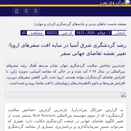
اینستاگرام
تلگرام
صفحه نخست
جاهای دیدنی و جاذبه‌های گردشگری (ایران و جهان)
انتشار :
1 - جولای - 2026 - 14:15
کد خبر :
102321
مشاهده :
43
رشد گردشگری شرق آسیا در سایه افت سفرهای اروپا/
تغییر نقشه تقاضای جهانی سفر
جدیدترین شاخص سلامت گردشگری جهان نشان می‌دهد آهنگ رشد سفرهای
بین‌المللی در سال ۲۰۲۶ کند شده و در حالی که مقاصد آسیایی، به‌ویژه ژاپن، با
افزایش تقاضای گردشگران مواجه هستند، اروپا تحت تأثیر کاهش سفرهای دوربرد،
افزایش هزینه‌ها و تداوم نااطمینانی‌های ژئوپلیتیکی با افت تقاضا روبه‌رو شده است.
به گزارش خبرنگار میراث‌آریا، تازه‌ترین گزارش «شاخص سلامت
گردشگری» که از سوی مؤسسه بین‌المللی Skift Research منتشر شده، از
تغییر الگوی تقاضای جهانی در صنعت گردشگری حکایت دارد؛ تغییری که
می‌تواند مسیر سرمایه‌گذاری و برنامه‌ریزی بسیاری از مقاصد گردشگری