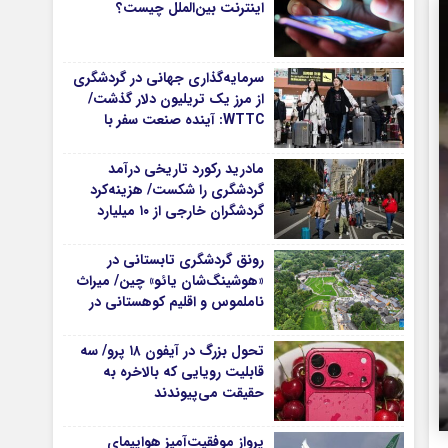
اینترنت بین‌الملل چیست؟
سرمایه‌گذاری جهانی در گردشگری
از مرز یک تریلیون دلار گذشت/
WTTC: آینده صنعت سفر با
شتاب سرمایه‌گذاری جهانی
تضمین می‌شود
مادرید رکورد تاریخی درآمد
گردشگری را شکست/ هزینه‌کرد
گردشگران خارجی از ۱۰ میلیارد
یورو فراتر رفت
رونق گردشگری تابستانی در
«هوشینگ‌شان یائو» چین/ میراث
ناملموس و اقلیم کوهستانی در
کانون توجه گردشگران
تحول بزرگ در آیفون ۱۸ پرو/ سه
قابلیت رویایی که بالاخره به
حقیقت می‌پیوندند
پرواز موفقیت‌آمیز هواپیمای