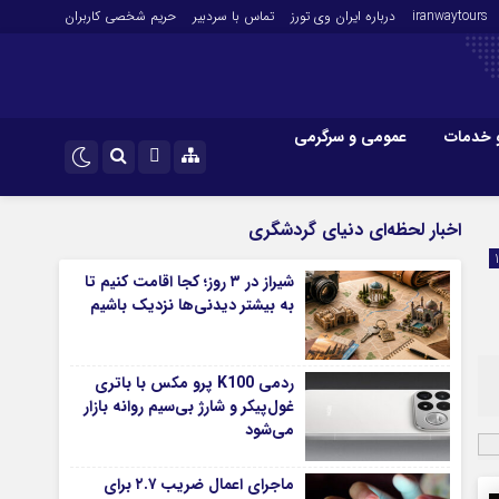
iranwaytours
درباره ایران وی تورز
تماس با سردبیر
حریم شخصی کاربران
 خدمات
عمومی و سرگرمی
 و فارکس
صنعت و تجارت و خدمات
اینستاگرام
اخبار لحظه‌ای دنیای گردشگری
فناوری
تلگرام
شیراز در ۳ روز؛ کجا اقامت کنیم تا
اقتصاد گردشگری
به بیشتر دیدنی‌ها نزدیک باشیم
خودرو
کارآفرینی و بازاریابی
ردمی K100 پرو مکس با باتری
غول‌پیکر و شارژ بی‌سیم روانه بازار
می‌شود
ماجرای اعمال ضریب ۲.۷ برای