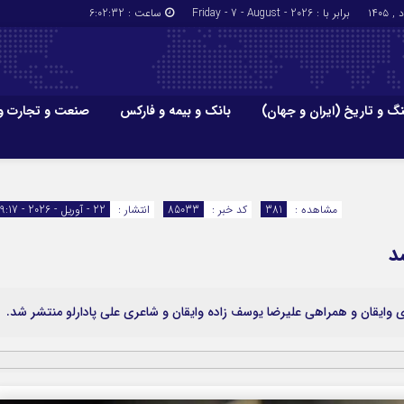
برابر با : Friday - 7 - August - 2026
ساعت :
6:02:33
گ و تاریخ (ایران و جهان)
بانک و بیمه و فارکس
صنعت و تجارت و
جاذبه‌های
فرهنگ و تاریخ (ایران و جهان)
بانک و بیمه
گزارش‌های خبری میراث فرهنگی
ارزدیجیتال
مشاهده :
381
کد خبر :
85033
انتشار :
22 - آوریل - 2026 - 19:17
ا و هتل‌ها و
سوغات و صنایع دستی
د
 وایقان و همراهی علیرضا یوسف زاده وایقان و شاعری علی پادارلو منتشر شد.