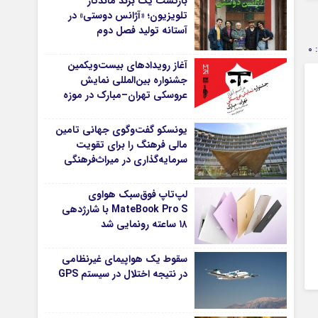
بازگشت یک برند ماندگار
تلویزیون؛ «آژانس دوستی» در
آستانه تولید فصل دوم
0
آغاز رویدادهای بیست‌ویکمین
جشنواره بین‌المللی نمایش
عروسکی تهران–مبارک در موزه
هنرهای معاصر تهران
یونسکو گفت‌وگوی جهانی تامین
مالی فرهنگ را برای تقویت
سرمایه‌گذاری در میراث‌فرهنگی
آغاز کرد/ طراحی نظام نوین برای
صنایع خلاق
لپ‌تاپ فوق‌سبک هواوی
MateBook Pro S با شارژدهی
۱۸ ساعته رونمایی شد
سقوط یک هواپیمای غیرنظامی
در نتیجه اختلال در سیستم‌ GPS