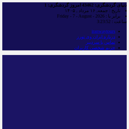
دنیای گردشگری:
43462
امروز گردشگری:
1
تاریخ : جمعه, ۱۶ مرداد , ۱۴۰۵
برابر با : Friday - 7 - August - 2026
ساعت :
3:23:53
iranwaytours
درباره ایران وی تورز
تماس با سردبیر
حریم شخصی کاربران