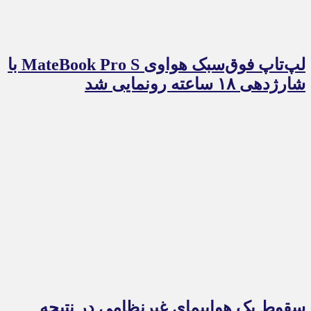
لپ‌تاپ فوق‌سبک هواوی MateBook Pro S با
شارژدهی ۱۸ ساعته رونمایی شد
سقوط یک هواپیمای غیرنظامی در نتیجه