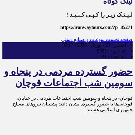
لینک کوتاه
لـیـنـک زیـر را کـپـی کـنـیـد !
https://iranwaytours.com/?p=85271
صفحه نخست
سوغات و صنایع دستی
انتشار :
23 - آوریل - 2026 - 07:17
کد خبر :
85271
مشاهده :
91
حضور گسترده مردمی در پنجاه و
سومین شب اجتماعات قوچان
قوچان- در پنجاه و سومین شب اجتماعات مردمی در خیابان،
قوچانی‌ها با حضور گسترده نشان دادند پشتیبان نیروهای مسلح
جمهوری اسلامی هستند.