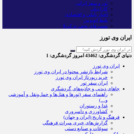
تور و سفر ایرانی
کارا دیلی
اخبار بانکی و اقتصادی
بلیط اتوبوس
مسیرهای نجف به کربلا
ایران وی تورز
دنیای گردشگری:
43462
امروز گردشگری:
1
ایران وی تورز
شرایط بازنشر محتوا در ایران وی تورز
خرید رپورتاژ ایران وی تورز
ایران سفر تور
جاهای دیدنی و جاذبه‌های گردشگری
راهنمای سفر (تورها و هتل‌ها و حمل‌و‌نقل و آموزشی
و…)
غذا و رستوران
کشاورزی و دامپروری
فرهنگ و تاریخ (ایران و جهان)
گزارش‌های خبری میراث فرهنگی
سوغات و صنایع دستی