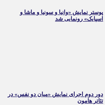
پوستر نمایش «وانیا و سونیا و ماشا و
اسپایک» رونمایی شد
دور دوم اجرای نمایش «میان دو نفس» در
تئاتر هامون