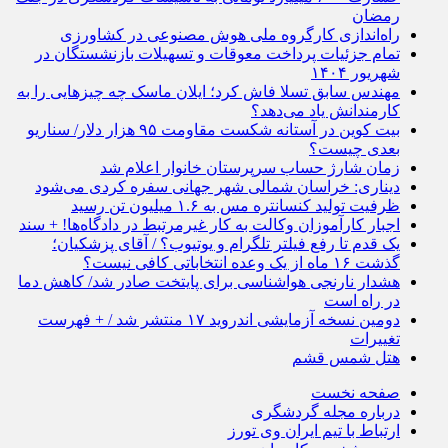
رمضان
راه‌اندازی کارگروه ملی هوش مصنوعی در کشاورزی
تمام جزئیات پرداخت معوقات و تسهیلات بازنشستگان در
شهریور ۱۴۰۴
مهندس سابق تسلا فاش کرد؛ ایلان ماسک چه چیزهایی را به
کارمندانش یاد می‌دهد؟
بیت‌ کوین در آستانه شکست مقاومت ۹۵ هزار دلار/ سناریو
بعدی چیست؟
زمان شارژ حساب سرپرستان خانوار اعلام شد
دیناری: خراسان شمالی شهر جهانی سفره کردی می‌شود
ظرفیت تولید کنسانتره مس به ۱.۶ میلیون تن رسید
اجبار کارآموزان وکالت به کار غیرمرتبط در دادگاه‌ها! + سند
یک قدم تا رفع فیلتر تلگرام و یوتیوب؟ / آقای پزشکیان؛
گذشت ۱۶ ماه از یک وعده انتخاباتی کافی نیست؟
هشدار نارنجی هواشناسی برای پایتخت صادر شد/ کاهش دما
در راه است
دومین نسخه آزمایشی اندروید ۱۷ منتشر شد / + فهرست
تغییرات
هتل شمس قشم
صفحه نخست
درباره مجله گردشگری
ارتباط با تیم ایران وی تورز