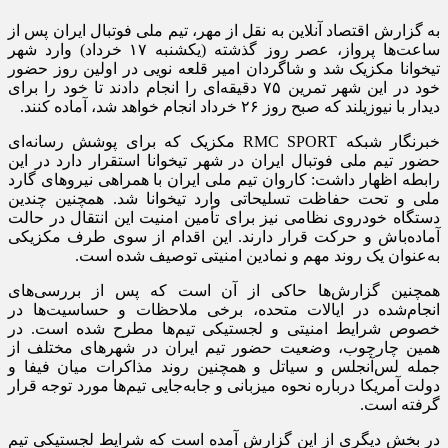
به گزارش اقتصاد آنلاین به نقل از مهر، تیم ملی فوتبال ایران پس از
ساعت‌ها پرواز، عصر روز گذشته (یکشنبه ۱۷ خرداد) وارد شهر
تیخوانا مکزیک شد و شاگردان امیر قلعه نویی در اولین روز حضور
خود در این شهر تمرین ۷۵ دقیقه‌ای را انجام دادند تا خود را برای
دیدار با نیوزیلند که صبح روز ۲۶ خرداد انجام خواهد شد، آماده کنند.
خبرنگار شبکه RMC SPORT مکزیک که برای پوشش رسانه‌ای
حضور تیم ملی فوتبال ایران در شهر تیخوانا استقرار دارد در این
رابطه اظهار داشت: کاروان تیم ملی ایران با همراهی نیرو‌های گارد
ملی و تحت حفاظت تسلیحاتی وارد تیخوانا شد. همچنین چندین
دستگاه خودروی نظامی نیز برای تأمین امنیت این انتقال در حالت
آماده‌باش و حرکت قرار دارند. این اقدام از سوی طرف مکزیکی
به‌عنوان یک روند مهم و نمادین امنیتی توصیف شده است.
همچنین گزارش‌ها حاکی از آن است که پس از بررسی‌های
انجام‌شده در ایالات متحده، برخی ملاحظات و حساسیت‌ها در
خصوص شرایط امنیتی و لجستیکی تیم‌ها مطرح شده است. در
همین چارچوب، وضعیت حضور تیم ایران در شهر‌های مختلف از
جمله لس‌آنجلس و سیاتل و همچنین روند مذاکرات میان فیفا و
دولت آمریکا درباره نحوه میزبانی و جابه‌جایی تیم‌ها مورد توجه قرار
گرفته است.
در بخش دیگری از این گزارش آمده است که شرایط لجستیکی تیم