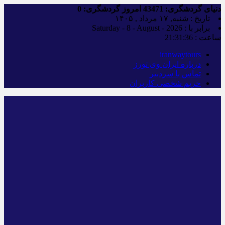
دنیای گردشگری:
43471
امروز گردشگری:
0
تاریخ : شنبه, ۱۷ مرداد , ۱۴۰۵
برابر با : Saturday - 8 - August - 2026
ساعت :
21:31:37
iranwaytours
درباره ایران وی تورز
تماس با سردبیر
حریم شخصی کاربران