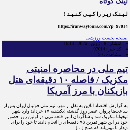
لینک کوتاه
لـیـنـک زیـر را کـپـی کـنـیـد !
https://iranwaytours.com/?p=97014
صفحه نخست
ورزشی
انتشار :
8 - ژوئن - 2026 - 16:14
کد خبر :
97014
مشاهده :
50
تیم ملی در محاصره امنیتی
مکزیک / فاصله ۱۰ دقیقه‌ای هتل
بازیکنان با مرز آمریکا
به گزارش اقتصاد آنلاین به نقل از مهر، تیم ملی فوتبال ایران پس از
ساعت‌ها پرواز، عصر روز گذشته (یکشنبه ۱۷ خرداد) وارد شهر
تیخوانا مکزیک شد و شاگردان امیر قلعه نویی در اولین روز حضور
خود در این شهر تمرین ۷۵ دقیقه‌ای را انجام دادند تا خود را برای
دیدار با نیوزیلند که صبح […]