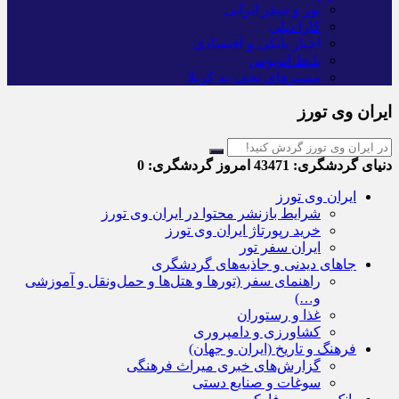
تور و سفر ایرانی
کارا دیلی
اخبار بانکی و اقتصادی
بلیط اتوبوس
مسیرهای نجف به کربلا
ایران وی تورز
دنیای گردشگری:
43471
امروز گردشگری:
0
ایران وی تورز
شرایط بازنشر محتوا در ایران وی تورز
خرید رپورتاژ ایران وی تورز
ایران سفر تور
جاهای دیدنی و جاذبه‌های گردشگری
راهنمای سفر (تورها و هتل‌ها و حمل‌و‌نقل و آموزشی
و…)
غذا و رستوران
کشاورزی و دامپروری
فرهنگ و تاریخ (ایران و جهان)
گزارش‌های خبری میراث فرهنگی
سوغات و صنایع دستی