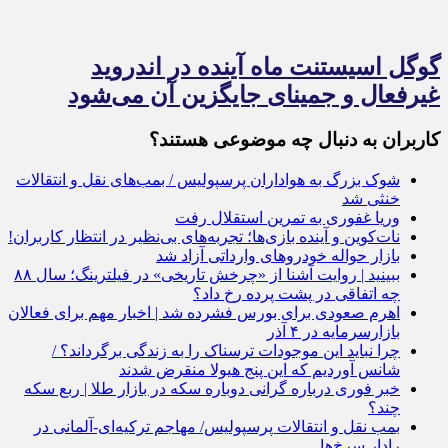
گوگل اسیستنت ماه آینده در اندروید
غیرفعال و جمینای جایگزین آن می‌شود
کاربران به دنبال چه موضوعی هستند؟
شوک بزرگ به هواداران پرسپولیس / بمب‌های نقل و انتقالات
خنثی شد
وریا غفوری به تمرین استقلال رفت
نات‌کوین و آینده بازی‌ها؛ تجربه‌های بی‌نظیر در انتظار کاربران!
بازار حواله خودروهای وارداتی آزاد شد
ببینید | روایت آشنا از «چرخش تاریخی» در فیلترینگ؛ سال ۸۸
چه اتفاقی در پشت پرده رخ داد؟
اهرم صعودی برای بورس فشرده شد | اخبار مهم برای فعالان
بازارسرمایه در ۴ آذر
چرا نباید این موجودات ترسناک را به زندگی برگرداند؟ /
شانس آوردیم که این پنج هیولا منقرض شدند
خبر فوری درباره گرانی دوباره سکه در بازار طلا | ربع سکه
چند؟
بمب نقل و انتقالات پرسپولیس/ مهاجم ترکیه‌ای-آلمانی در
رادار سرخ‌ها