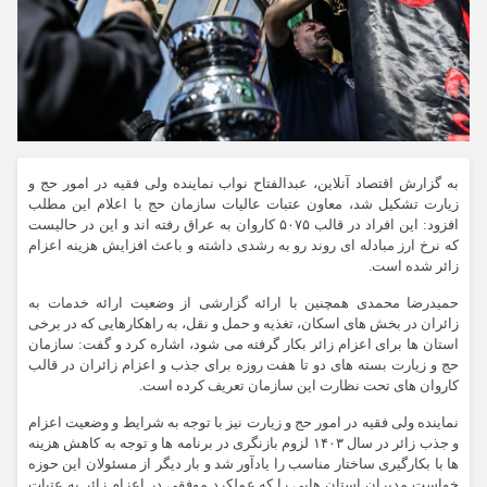
به گزارش اقتصاد آنلاین، عبدالفتاح نواب نماینده ولی فقیه در امور حج و
زیارت تشکیل شد، معاون عتبات عالیات سازمان حج با اعلام این مطلب
افزود: این افراد در قالب ۵۰۷۵ کاروان به عراق رفته اند و این در حالیست
که نرخ ارز مبادله ای روند رو به رشدی داشته و باعث افزایش هزینه اعزام
زائر شده است.
حمیدرضا محمدی همچنین با ارائه گزارشی از وضعیت ارائه خدمات به
زائران در بخش های اسکان، تغذیه و حمل و نقل، به راهکارهایی که در برخی
استان ها برای اعزام زائر بکار گرفته می شود، اشاره کرد و گفت: سازمان
حج و زیارت بسته های دو تا هفت روزه برای جذب و اعزام زائران در قالب
کاروان های تحت نظارت این سازمان تعریف کرده است.
نماینده ولی فقیه در امور حج و زیارت نیز با توجه به شرایط و وضعیت اعزام
و جذب زائر در سال ۱۴۰۳ لزوم بازنگری در برنامه ها و توجه به کاهش هزینه
ها با بکارگیری ساختار مناسب را یادآور شد و بار دیگر از مسئولان این حوزه
خواست مدیران استان هایی را که عملکرد موفقی در اعزام زائر به عتبات