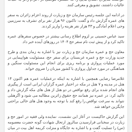
عالیات داشتند، تشویق و معرفی کنند.
در ادامه این جلسه رئیس سازمان حج و زیارت از روند اعزام زائران به سفر
های عمره گزارش داد و گفت: تاکنون ۹۶ هزار نفر برای تشرف به سرزمین
وحی اعلام آمادگی و ۴۳ هزار نفر هزینه را واریز کردند.
سید عباس حسینی بر لزوم اطلاع رسانی بیشتر در خصوص سفرهای عمره
تاکید کرد و از پیش ثبت نام سفر حج ۱۴۰۴ در روزهای آینده خبر داد.
معاون حج و عمره سازمان حج و زیارت نیز با اشاره به زمان بندی و طرح
جدید وزارت حج و عمره عربستان برای سفر حج، مسئولیت هواپیمایی در
مورد عملیات پروازی و برنامه ریزی برای انجام این مسئولیت سنگین و
هماهنگی در مورد جداول پروازی با کشور میزبان را ضروی خواند.
غلامرضا رضایی همچنین با اشاره به اینکه درعملیات عمره هم اکنون ۱۴
هتل در مدینه و ۷ هتل در مکه در اختیار عمره گزاران ایرانی است از پیگیری
های انجام شده برای رفع نواقص در دو هتل از هتل های مکه گزارش داد و
تاکید کرد: در عمره نیز همانند حج حقوق زائرین مطالبه می شود و اگرهتلی
نتواند به سرعت نواقص را رفع کند با توجه به وجود هتل های خالی براحتی
جایگزین خواهد شد.
این گزارش حاکیست در آغاز این نشست، نماینده ولی فقیه در امور حج و
زیارت در سخنانی فرارسیدن سالروز ارتحال شهادت گونه حضرت معصومه
(س) را تسلیت گفت و با اشاره به جایگاه و منزلت کریمه اهل بیت در میان